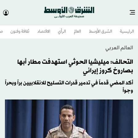
الرئيسية
الشرق الأوسط​
العالم
الرأي
الاقتصاد
ثقافة وفنون
صح
العالم العربي
التحالف: ميليشيا الحوثي استهدفت مطار أبها
بصاروخ كروز إيراني
أكد المضي قدماً في تدمير قدرات التسليح للانقلابيين براً وبحراً
وجواً