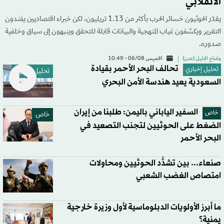
الانقلابي
يقدّر الحوثيون خسائر الحرب بأكثر من 1.13 تريليون، لكن خبراء اقتصاديين يفندون
التقرير ويكشفون غياب المنهجية والبيانات قابلة للتحقق وينبهون إلى سياق وخلفية
صدوره.
وضاح الجليل (عدن)
الخميس 06/08 - 10:49
تحالف البحر الأحمر بقيادة
تحليل إخباري
تحليل إخباري
السعودية يعيد هندسة الأمن البحري
السفير الياباني باليمن: طلبنا من إيران
خاص
خاص
الضغط على الحوثيين لتجنب التصعيد في
البحر الأحمر
صنعاء... بين تشدُّد الحوثيين ومحاولات
امتصاص الغضب الشعبي
ما أبرز الأولويات الدبلوماسية لأول وزيرة خارجية
يمنية؟