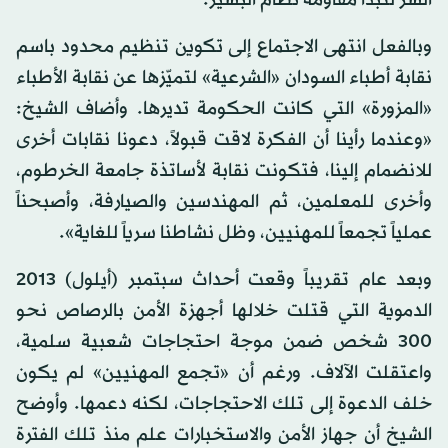
السر لتبدأ مقاومة نظام البشير.
وبالفعل انتهى الاجتماع إلى تكوين تنظيم محدود باسم
نقابة أطباء السودان «الشرعية» لتميّزها عن نقابة الأطباء
«المزورة» التي كانت الحكومة تديرها. وأضاف الشيخ:
«وعندما رأينا أن الفكرة لاقت قبولاً، دعونا نقابات أخرى
للانضمام إلينا، فتكونت نقابة لأساتذة جامعة الخرطوم،
وأخرى للمعلمين، ثم المهندسين والصيارفة، وأصبحناً
عملياً تجمعاً للمهنيين، وظل نشاطنا سرياً للغاية».
وبعد عام تقريباً وقعت أحداث سبتمبر (أيلول) 2013
الدموية التي قتلت خلالها أجهزة الأمن بالرصاص نحو
300 شخص ضمن موجة احتجاجات شعبية سلمية،
واعتقلت الآلاف. ورغم أن «تجمع المهنيين» لم يكون
خلف الدعوة إلى تلك الاحتجاجات، لكنه دعمها. وأوضح
الشيخ أن جهاز الأمن والاستخبارات علم منذ تلك الفترة