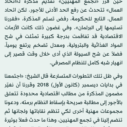
حين قرر «تجمع المهنيين» تقديم مذكرة لـ«اتحاد
العمال» تتحدث عن رفع الحد الأدنى للأجور. لكن اتحاد
العمال، التابع للحكومة، رفض تسلم المذكرة، «فقررنا
تسليمها إلى البرلمان». وفي غضون ذلك كانت الأزمات
الاقتصادية قد تفاقمت بدرجة كبيرة تمثلت في شح
المواد الغذائية والبترولية، ومعدل تضخم يرتفع يومياً،
فضلاً عن شح السيولة الذي أدى خلال وقت قصير إلى
انهيار شبه كامل للنظام المصرفي.
وفي ظل تلك التطورات المتسارعة قال الشيخ: «اجتمعنا
في بدايات ديسمبر (كانون الأول) 2018 وقررنا أن نغيّر
مضمون المذكرة من مطالب اقتصادية محدودة تتعلق
بالأجور إلى مطالبة صريحة بإسقاط النظام برمته، ودعونا
مجموعات مهنية أخرى لكي تنظم نقاباتها ولجانها ثم
تنضم إلينا في تجمع المهنيين، وهذا ما حدث فعلاً بوتيرة