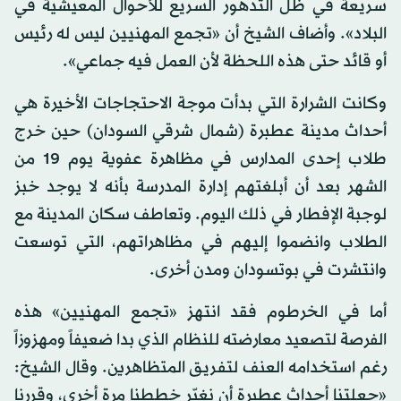
سريعة في ظل التدهور السريع للأحوال المعيشية في
البلاد». وأضاف الشيخ أن «تجمع المهنيين ليس له رئيس
أو قائد حتى هذه اللحظة لأن العمل فيه جماعي».
وكانت الشرارة التي بدأت موجة الاحتجاجات الأخيرة هي
أحداث مدينة عطبرة (شمال شرقي السودان) حين خرج
طلاب إحدى المدارس في مظاهرة عفوية يوم 19 من
الشهر بعد أن أبلغتهم إدارة المدرسة بأنه لا يوجد خبز
لوجبة الإفطار في ذلك اليوم. وتعاطف سكان المدينة مع
الطلاب وانضموا إليهم في مظاهراتهم، التي توسعت
وانتشرت في بوتسودان ومدن أخرى.
أما في الخرطوم فقد انتهز «تجمع المهنيين» هذه
الفرصة لتصعيد معارضته للنظام الذي بدا ضعيفاً ومهزوزاً
رغم استخدامه العنف لتفريق المتظاهرين. وقال الشيخ:
«جعلتنا أحداث عطبرة أن نغيّر خططنا مرة أخرى، وقررنا