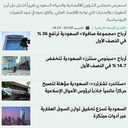
استعرض «مجلس الشؤون الاقتصادية والتنمية» السعودي تقريراً اشتمل على أبرز
التطورات والتحديات التي تواجه الاقتصاد العالمي، وآفاق نموه في ضوء المتغيرات
الجيوسياسية.
«الشرق الأوسط» (الرياض)
الخميس 06/08 - 18:20
أرباح «مجموعة صافولا» السعودية ترتفع 36 %
في النصف الأول
أرباح «سينومي سنترز» السعودية تنخفض
14.7 % في النصف الأول
«ستاندرد تشارترد»: السعودية مؤهلة لتصبح
مركزاً عالمياً جاذباً لرؤوس الأموال الإسلامية
السعودية تسرّع تحقيق توازن السوق العقارية
عبر أدوات مبتكرة