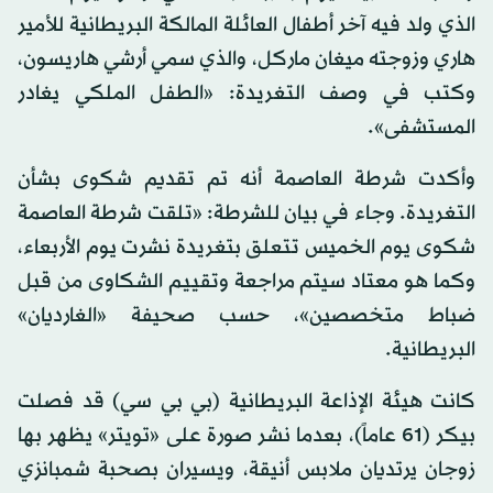
الذي ولد فيه آخر أطفال العائلة المالكة البريطانية للأمير
هاري وزوجته ميغان ماركل، والذي سمي أرشي هاريسون،
وكتب في وصف التغريدة: «الطفل الملكي يغادر
المستشفى».
وأكدت شرطة العاصمة أنه تم تقديم شكوى بشأن
التغريدة. وجاء في بيان للشرطة: «تلقت شرطة العاصمة
شكوى يوم الخميس تتعلق بتغريدة نشرت يوم الأربعاء،
وكما هو معتاد سيتم مراجعة وتقييم الشكاوى من قبل
ضباط متخصصين»، حسب صحيفة «الغارديان»
البريطانية.
كانت هيئة الإذاعة البريطانية (بي بي سي) قد فصلت
بيكر (61 عاماً)، بعدما نشر صورة على «تويتر» يظهر بها
زوجان يرتديان ملابس أنيقة، ويسيران بصحبة شمبانزي