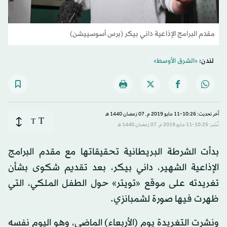
مقدم البرامج الإذاعية داني بيكر (برس أسوسييشن)
لندن:
«الشرق الأوسط»
آخر تحديث: 10:26-11 مايو 2019 م ـ 07 رَمضان 1440 هـ
T
T
نُشر: 10:25-11 مايو 2019 م ـ 07 رَمضان 1440 هـ
بدأت الشرطة البريطانية تحقيقاتها مع مقدم البرامج
الإذاعية الشهير، داني بيكر، بعد تقديم شكوى بشأن
تغريدته على موقع «تويتر» حول الطفل الملكي، التي
ظهرت فيها صورة لشمبانزي.
ونشرت التغريدة يوم (الأربعاء) الماضي، وهو اليوم نفسه