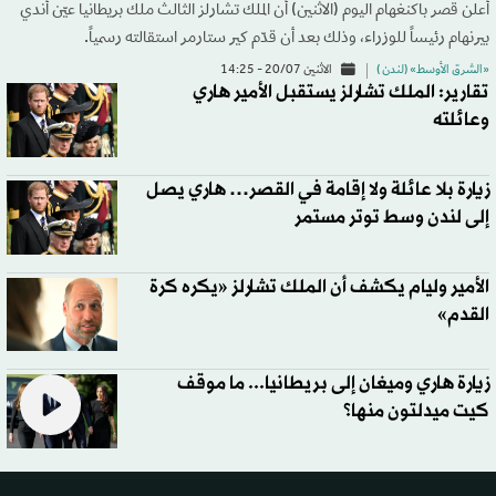
أعلن قصر باكنغهام اليوم (الاثنين) أن الملك تشارلز الثالث ملك بريطانيا عيّن أندي
بيرنهام رئيساً للوزراء، وذلك بعد أن قدّم كير ستارمر استقالته رسمياً.
«الشرق الأوسط» (لندن )
الاثنين 20/07 - 14:25
تقارير: الملك تشارلز يستقبل الأمير هاري
وعائلته
زيارة بلا عائلة ولا إقامة في القصر… هاري يصل
إلى لندن وسط توتر مستمر
الأمير وليام يكشف أن الملك تشارلز «يكره كرة
القدم»
زيارة هاري وميغان إلى بريطانيا... ما موقف
كيت ميدلتون منها؟