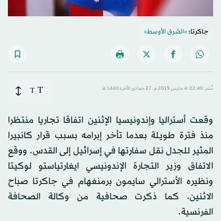
جاكرتا:
«الشرق الأوسط»
T
نُشر: 22:40-4 مارس 2019 م ـ 27 جمادى الآخرة 1440 هـ
T
وقعت أستراليا وإندونيسيا الإثنين اتفاقا تجاريا منتظرا
منذ فترة طويلة بعدما تأخر إبرامه بسبب قرار كانبيرا
المثير للجدل نقل سفارتها في إسرائيل إلى القدس. ووقع
الاتفاق وزير التجارة الإندونيسي ايغارتياستو لوكيتا
ونظيره الأسترالي سايمون برمنغهام في جاكرتا صباح
الاثنين، كما ذكرت صحافية من وكالة الصحافة
الفرنسية.