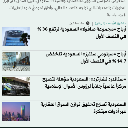
استعرض «مجلس الشؤون الاقتصادية والتنمية» السعودي تقريراً اشتمل على أبرز
التطورات والتحديات التي تواجه الاقتصاد العالمي، وآفاق نموه في ضوء المتغيرات
الجيوسياسية.
«الشرق الأوسط» (الرياض)
منذ ساعتين
أرباح «مجموعة صافولا» السعودية ترتفع 36 %
في النصف الأول
أرباح «سينومي سنترز» السعودية تنخفض
14.7 % في النصف الأول
«ستاندرد تشارترد»: السعودية مؤهلة لتصبح
مركزاً عالمياً جاذباً لرؤوس الأموال الإسلامية
السعودية تسرّع تحقيق توازن السوق العقارية
عبر أدوات مبتكرة