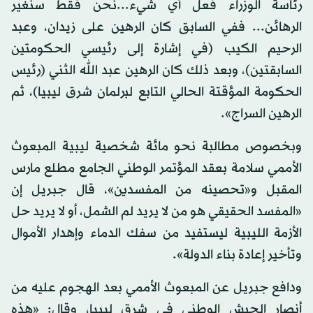
رئاسة الوزراء فعل أي شيء...نحن فقط سنغير
الرهائن... ففي السابق كان الرهين على زيدان، وعبد
الرحيم الكيب (في إشارة إلى رئيسي الحكومتين
السابقتين)، وبعد ذلك كان الرهين عبد الله الثني (رئيس
الحكومة المؤقتة الحالي التابع لبرلمان شرق ليبيا)، ثم
الرهين السراج».
وبخصوص مطالبة نحو مائة شخصية ليبية المبعوث
الأممي سلامة بعقد المؤتمر الوطني الجامع مطلع مارس
المقبل و«تحصينه من المفسدين»، قال جبريل إن
«المفسد الحقيقي هو من لا يريد لم الشمل، أو لا يريد حل
الأزمة الليبية ليستفيد من سفك الدماء وإهدار الأموال
وتأخير إعادة بناء الدولة».
ودافع جبريل عن المبعوث الأممي بعد الهجوم عليه من
أنصار الجيش الوطني في شرق ليبيا، وقال: «هذه