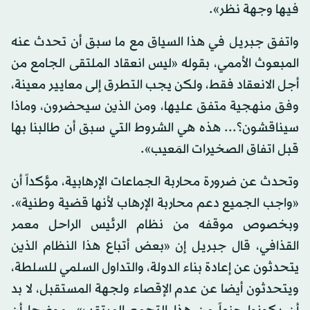
فيها وجهة نظر».
واتفق جبريل في هذا السياق مع ما سبق أن تحدث عنه
المبعوث الأممي، بقوله «ليس انعقاد الملتقى الجامع من
أجل الانعقاد فقط، ولكن يجب التطرق إلى معايير معينة،
وفق منهجية متفق عليها، ومن الذين سيحضرون، وماذا
سيناقشون؟... هذه هي الشروط التي سبق أن طالبنا بها
قبل اتفاق الصخيرات المَعيب».
وتحدث عن ضرورة محاربة الجماعات الإرهابية، مؤكداً أن
«واجب الجميع دعم محاربة الإرهاب لأنها قضية وطنية».
وبخصوص موقفه من نظام الرئيس الراحل معمر
القذافي، قال جبريل إن «بعض أتباع هذا النظام الذين
يتحدثون عن إعادة بناء الدولة، والتداول السلمي للسلطة،
ويتحدثون أيضا عن عدم الإقصاء ولجهة المستقبل، لا بد