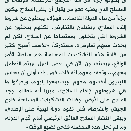
أن يكونوا جزءاً من هذا التجمع المرتقب». موضحا أن
المسلح الذي يعنيه «هو من يقبل أن يلقي السلاح ليكون
جزءاً من بناء الدولة القادمة... فهؤلاء يبحثون عن شروط
إلقاء السلاح، ويقبلون بالتفاوض. لكنهم يبحثون عن
الشروط التي يتخلون بمقتضاها عن السلاح، لكن لم
يحدث معهم تفاوض»، مستدركاً: «للأسف أصبح كثير
من قادة هذه التشكيلات المسلحة هم سلطة الأمر
الواقع، ويستقبلون الآن في بعض الدول، ويتم التعامل
معهم... وتعقد معهم اتفاقات، فمن باب أولى أن يجلس
الليبيون أنفسهم معهم، ويستمعوا إليهم، ويعرفوا ما
هي شروطهم لإلقاء السلاح»، مبرزا أنه «طالما وجد
السلاح على الأرض، وظلت التشكيلات المسلحة خارج
الجيش والشرطة، فلن تقوم دولة ليبية على الإطلاق،
ويبقى انتشار السلاح العائق الرئيسي أمام قيام الدولة،
وما لم تحل هذه المعضلة فنحن نضيّع الوقت».