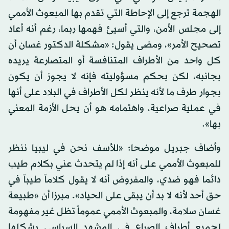
الهجمة ترجع إلى الإحاطة التي تقدم بها المبعوث الأممي
إلى مجلس الأمن، والتي أسيئ فهمها ربما، رغم أنه أعاد
تصحيح الأمر»، ومضى يقول: «مشكلة الدكتور غسان أن
كل واحد من الأطراف المتنافسة أو المتصارعة يريده
بجانبه، لكن بحكم مسؤوليته فإنه لا يجوز أن يكون
بجوار طرف ما لأنه ينظر لكل الأطراف في البلاد على أنها
في عملية صراعية، واهتمامه هو أن يحل الأزمة المعني
بها».
وأضاف جبريل موضحا: «للأسف نحن في ليبيا ننظر
للمبعوث الأممي على أنه إذا لم يتحدث عني بكلام طيب
دائما فهو ضدي، والمفروض أنه لا يقول كلاماً طيباً في
حق أحد لأنه لا بد أن يبقى على الحياد». مبرزا أن «طبيعة
غسان سلامة، والمبعوث الأممي عموماً تظل غير مفهومة
لجميع أطراف الصراع في المشهد السياسي بشكلها