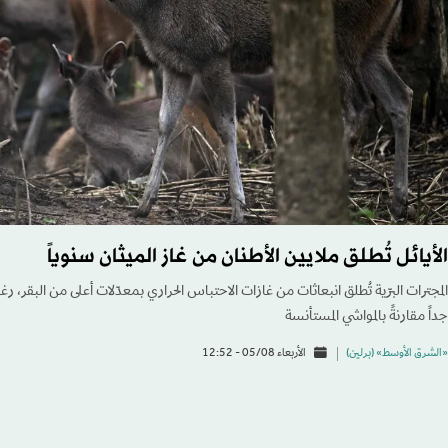
الأيائل تُطلق ملايين الأطنان من غاز الميثان سنوياً
المجترات البرّية تُطلق انبعاثات من غازات الاحتباس الحراري بمعدّلات أعلى من البقر، ر
جداً مقارنةً بالمواشي المستأنسة
«الشرق الأوسط» (برلين)
الأربعاء 05/08 - 12:52