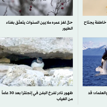
ة خاطفة يجتاح
حلُّ لغز عمره ملايين السنوات يتعلّق بغناء
الطيور
والعلماء: قد
ظهور نادر لفرخ البفن في إنجلترا بعد 30 عاماً
من الغياب