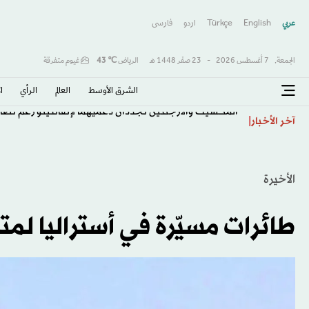
عربي
English
Türkçe
اردو
فارسى
الجمعة,
7 أغسطس 2026
-
23 صفَر 1448 هـ
الرياض
℃
43
غيوم متفرقة
الشرق الأوسط​
العالم
الرأي
ا
المكسيك والأرجنتين تجددان دعميهما لإنفانتينو رغم تصاع
آخر الأخبار
الأخيرة
طائرات مسيّرة في أستراليا لم