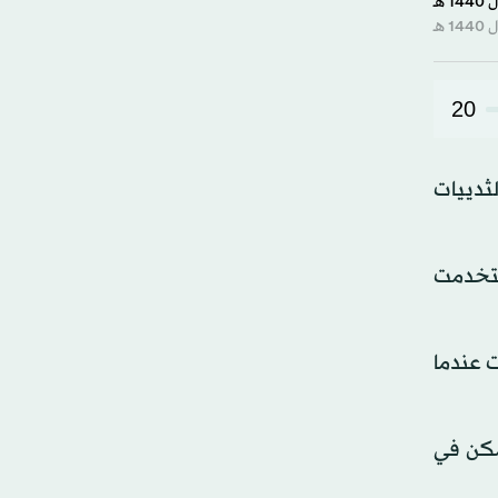
20
لثدييات
استخدمت
ت عندما
تمكن في