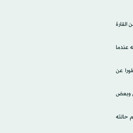
عوا عينات من رذاذ تنفس 19 حوتا أحدب خلال هجرة الحيتان السنوية إلى الشمال في عام 2017 من القارة
 عندما
ورا عن
ون وبعض
 حالته