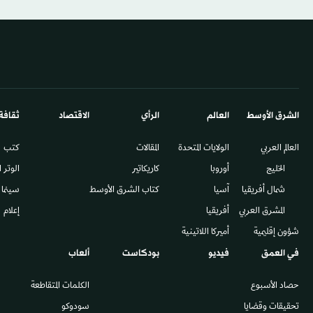
الشرق الأوسط​
العالم
الرأي
الاقتصاد
ثقافة
العالم العربي
الولايات المتحدة
المقالات
كتب
الخليج
أوروبا
كاريكاتير
الوتر 
شمال أفريقيا
آسيا
كتاب الشرق الأوسط
سينما
المشرق العربي
أفريقيا
إعلام
شؤون إقليمية
أميركا اللاتينية
في العمق
فيديو
بودكاست
ألعاب
حصاد الأسبوع
الكلمات المتقاطعة
تحقيقات وقضايا
سودوكو