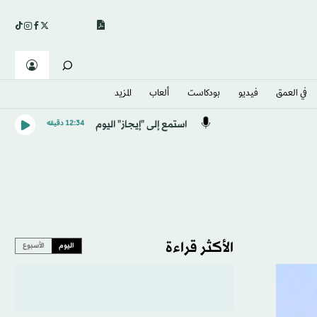
في العمق
فيديو
بودكاست
ألعاب
المزيد
استمع إلى "إيجاز" اليوم
12:34 دقيقه
الأكثر قراءة
اليوم
الأسبوع