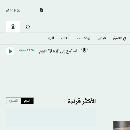
في العمق
فيديو
بودكاست
ألعاب
المزيد
استمع إلى "إيجاز" اليوم
12:34 دقيقه
الأكثر قراءة
اليوم
الأسبوع