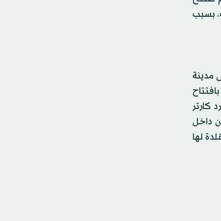
، بسبب
ل (نيسان) الماضي إلى مدينة
بافتتاح
 كارتر
ن داخل
لدة لها