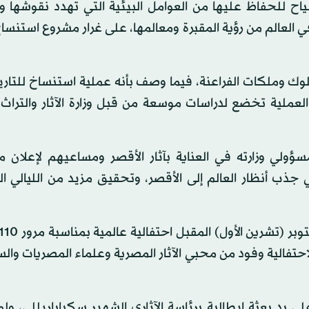
سياح للحفاظ عليها من العوامل البيئية التي تهدد نقوشها 
ي العالم من رؤية المقبرة ومعالمها، على غرار مشروع استنسا
ك وملكات الفراعنة، فيما وصف بأنه عملية استنساخ للتاري
العملية تخضع لدراسات موسعة من قبل وزارة الآثار والتراث
 ومسؤولي وزارته في العناية بآثار الأقصر ومساعيهم لإعلان 
جذب أنظار العالم إلى الأقصر، وتحقيق مزيد من الليالي ا
حتفالية وفود من محبي الآثار المصرية وعلماء المصريات وال
كر أن مقبرة الملكة نفرتاري قد اكتشفت سنة 1904 على يد بعثة إيطالية برئاسة الآثاري الشهير سكياباريلل