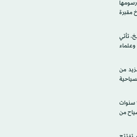
ورسومها
خ مقبرة
خ، تأتي
 وعلماء
مزيد من
لسياحية
وأشار المحافظ إلى أن الأقصر سوف تستضيف في شهر أكتوبر (تشرين الأول) المقبل احتفالية عالمية بمناسبة مرور 110 سنوات
سياح من
ي، ولم تفتتح