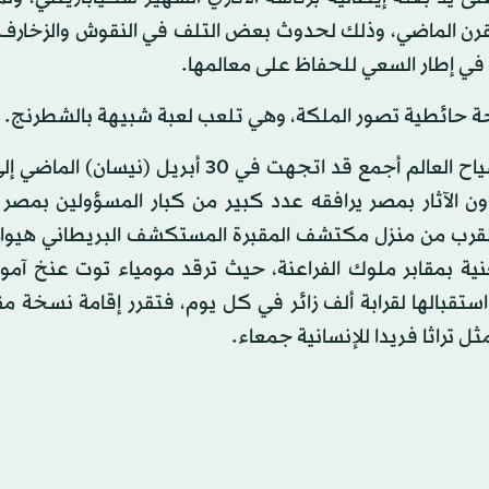
القرن الماضي، وذلك لحدوث بعض التلف في النقوش والزخارف
ت في إطار السعي للحفاظ على معالمها.
لوحة حائطية تصور الملكة، وهي تلعب لعبة شبيهة بالشطرنج.
وكانت أنظار محبي الآثار المصرية من علماء المصريات وسياح العالم أجمع قد اتجهت في 30 أبري
ن الآثار بمصر يرافقه عدد كبير من كبار المسؤولين بمصر 
بالقرب من منزل مكتشف المقبرة المستكشف البريطاني هيوارد
ية بمقابر ملوك الفراعنة، حيث ترقد مومياء توت عنخ آمو
 استقبالها لقرابة ألف زائر في كل يوم، فتقرر إقامة نسخة مق
ثل تراثا فريدا للإنسانية جمعاء.