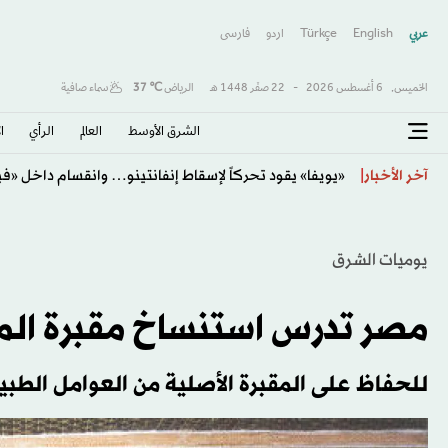
عربي
English
Türkçe
اردو
فارسى
الخميس,
6 أغسطس 2026
-
22 صفَر 1448 هـ
الرياض
℃
37
سماء صافية
الشرق الأوسط​
العالم
الرأي
ا
نيوم يوافق على إعارة لوتشيانو رودريغيز إلى كروزيرو البرا
آخر الأخبار
يوميات الشرق
مصر تدرس استنساخ مقبرة المل
للحفاظ على المقبرة الأصلية من العوامل الطبي