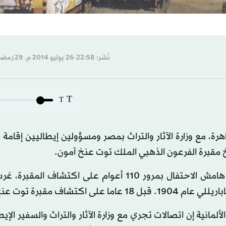
نُشر: 22:58-26 يوليو 2014 م ـ 29 رَمضان 1435 هـ
T
T
72 كيلومترا) جنوب القاهرة، مع وزارة الآثار والتراث بمصر ومسؤولين إيطاليين إقا
 مقبرة الفرعون الذهبي الملك توت عنخ آمون.
ومن المتوقع أن يجري الإعلان عن تفاصيل المشروع على هامش الاحتفال بمرور 110 أعوام على اكتشا
ف مقبرة توت عنخ آمون.
ألمانية إن اتصالات تجري مع وزارة الآثار والتراث والسفير الإي