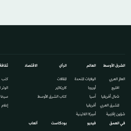
الشرق الأوسط​
العالم
الرأي
الاقتصاد
ثقافة
العالم العربي
الولايات المتحدة
المقالات
كتب
الخليج
أوروبا
كاريكاتير
الوتر 
شمال أفريقيا
آسيا
كتاب الشرق الأوسط
سينما
المشرق العربي
أفريقيا
إعلام
شؤون إقليمية
أميركا اللاتينية
في العمق
فيديو
بودكاست
ألعاب