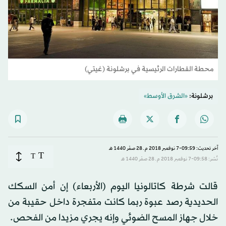
محطة القطارات الرئيسية في برشلونة (غيتي)
برشلونة:
«الشرق الأوسط»
آخر تحديث: 09:59-7 نوفمبر 2018 م ـ 28 صفَر 1440 هـ
T
T
نُشر: 09:58-7 نوفمبر 2018 م ـ 28 صفَر 1440 هـ
قالت شرطة كاتالونيا اليوم (الأربعاء) إن أمن السكك
الحديدية رصد عبوة ربما كانت متفجرة داخل حقيبة من
خلال جهاز المسح الضوئي وإنه يجري مزيدا من الفحص.