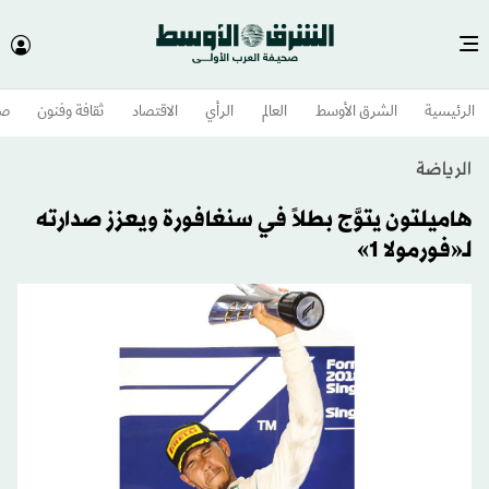
الرئيسية
الشرق الأوسط​
العالم
الرأي
الاقتصاد
ثقافة وفنون
صح
الرياضة
هاميلتون يتوَّج بطلاً في سنغافورة ويعزز صدارته
لـ«فورمولا 1»