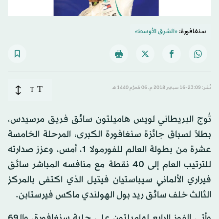
سنغافورة:
«الشرق الأوسط»
T
نُشر: 23:09-16 سبتمبر 2018 م ـ 06 مُحرَّم 1440 هـ
T
تُوج البريطاني لويس هاميلتون سائق فريق مرسيدس،
بطلاً لسباق جائزة سنغافورة الكبرى، المرحلة الخامسة
عشرة من بطولة العالم للفورمولا 1، أمس، وعزز صدارته
للترتيب العام إلى 40 نقطة مع منافسه المباشر سائق
فيراري الألماني سيباستيان فيتيل الذي اكتفى بالمركز
الثالث خلف سائق ريد بول الهولندي ماكس فيرستابن.
وأتى الفوز الرابع لهاميلتون على حلبة سنغافورة، والـ69