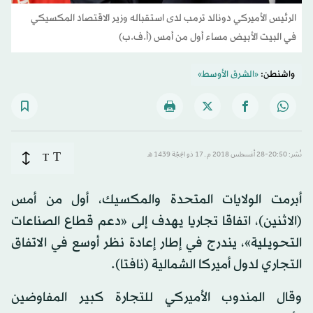
الرئيس الأميركي دونالد ترمب لدى استقباله وزير الاقتصاد المكسيكي
في البيت الأبيض مساء أول من أمس (أ.ف.ب)
واشنطن:
«الشرق الأوسط»
T
نُشر: 20:50-28 أغسطس 2018 م ـ 17 ذو الحِجّة 1439 هـ
T
أبرمت الولايات المتحدة والمكسيك، أول من أمس
(الاثنين)، اتفاقا تجاريا يهدف إلى «دعم قطاع الصناعات
التحويلية»، يندرج في إطار إعادة نظر أوسع في الاتفاق
التجاري لدول أميركا الشمالية (نافتا).
وقال المندوب الأميركي للتجارة كبير المفاوضين