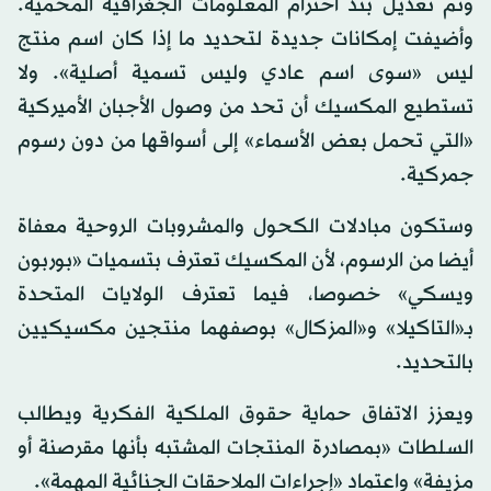
وتم تعديل بند احترام المعلومات الجغرافية المحمية.
وأضيفت إمكانات جديدة لتحديد ما إذا كان اسم منتج
ليس «سوى اسم عادي وليس تسمية أصلية». ولا
تستطيع المكسيك أن تحد من وصول الأجبان الأميركية
«التي تحمل بعض الأسماء» إلى أسواقها من دون رسوم
جمركية.
وستكون مبادلات الكحول والمشروبات الروحية معفاة
أيضا من الرسوم، لأن المكسيك تعترف بتسميات «بوربون
ويسكي» خصوصا، فيما تعترف الولايات المتحدة
بـ«التاكيلا» و«المزكال» بوصفهما منتجين مكسيكيين
بالتحديد.
ويعزز الاتفاق حماية حقوق الملكية الفكرية ويطالب
السلطات «بمصادرة المنتجات المشتبه بأنها مقرصنة أو
مزيفة» واعتماد «إجراءات الملاحقات الجنائية المهمة».