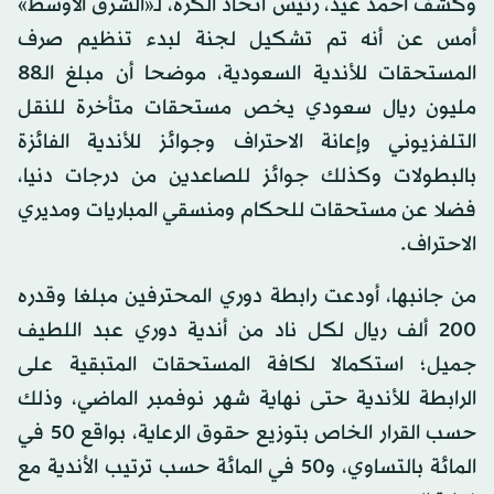
وكشف أحمد عيد، رئيس اتحاد الكرة، لـ«الشرق الأوسط»
أمس عن أنه تم تشكيل لجنة لبدء تنظيم صرف
المستحقات للأندية السعودية، موضحا أن مبلغ الـ88
مليون ريال سعودي يخص مستحقات متأخرة للنقل
التلفزيوني وإعانة الاحتراف وجوائز للأندية الفائزة
بالبطولات وكذلك جوائز للصاعدين من درجات دنيا،
فضلا عن مستحقات للحكام ومنسقي المباريات ومديري
الاحتراف.
من جانبها، أودعت رابطة دوري المحترفين مبلغا وقدره
200 ألف ريال لكل ناد من أندية دوري عبد اللطيف
جميل؛ استكمالا لكافة المستحقات المتبقية على
الرابطة للأندية حتى نهاية شهر نوفمبر الماضي، وذلك
حسب القرار الخاص بتوزيع حقوق الرعاية، بواقع 50 في
المائة بالتساوي، و50 في المائة حسب ترتيب الأندية مع