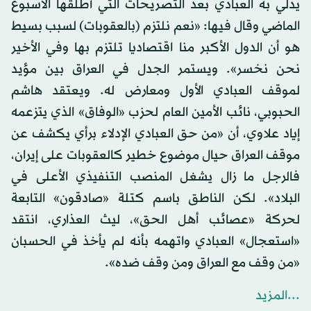
يدلي به العبادي بعد التصريحات التي أطلقها الأسبوع
الماضي وقال فيها: «نعم نلتزم (بالعقوبات) لسبب بسيط
هو أن الدول الأكبر منا اقتصاديا تلتزم بها وفي الأخير
نحن نخسر». ويستمر الجدل في العراق بين مؤيد
لموقف العبادي الأول ومعارض له. ويعتقد هاشم
الحبوبي، نائب الأمين العام لحزب «الوفاق» الذي يتزعمه
إياد علاوي، أن «من حق العبادي الإدلاء برأي يكشف عن
موقف العراق حيال موضوع خطير كالعقوبات على إيران،
فالرجل ما زال يشغل المنصب التنفيذي الأعلى في
البلاد». لكن الناطق باسم كتلة «صادقون» التابعة
لحركة «عصائب أهل الحق»، ليث العذاري، انتقد
«استعجال» العبادي واتهمه بأنه لم يأخذ في الحسبان
«من وقف مع العراق ومن وقف ضده».
...المزيد