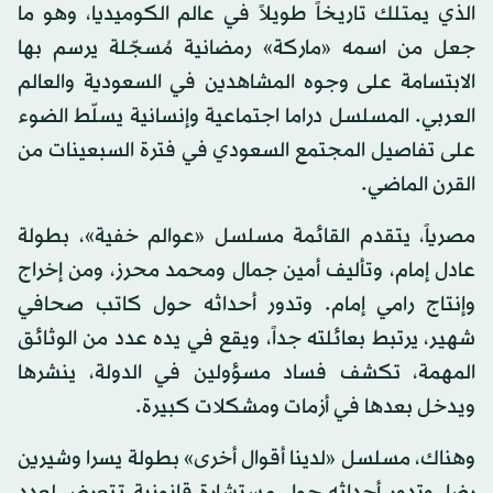
الذي يمتلك تاريخاً طويلاً في عالم الكوميديا، وهو ما
جعل من اسمه «ماركة» رمضانية مُسجّلة يرسم بها
الابتسامة على وجوه المشاهدين في السعودية والعالم
العربي. المسلسل دراما اجتماعية وإنسانية يسلّط الضوء
على تفاصيل المجتمع السعودي في فترة السبعينات من
القرن الماضي.
مصرياً، يتقدم القائمة مسلسل «عوالم خفية»، بطولة
عادل إمام، وتأليف أمين جمال ومحمد محرز، ومن إخراج
وإنتاج رامي إمام. وتدور أحداثه حول كاتب صحافي
شهير، يرتبط بعائلته جداً، ويقع في يده عدد من الوثائق
المهمة، تكشف فساد مسؤولين في الدولة، ينشرها
ويدخل بعدها في أزمات ومشكلات كبيرة.
وهناك، مسلسل «لدينا أقوال أخرى» بطولة يسرا وشيرين
رضا، وتدور أحداثه حول مستشارة قانونية تتعرض لعدد