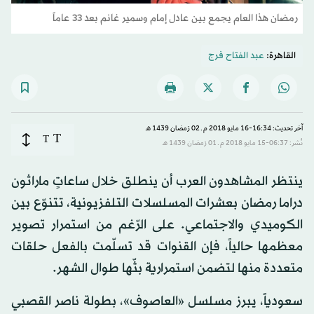
رمضان هذا العام يجمع بين عادل إمام وسمير غانم بعد 33 عاماً
القاهرة:
عبد الفتاح فرج
آخر تحديث: 16:34-16 مايو 2018 م ـ 02 رَمضان 1439 هـ
T
T
نُشر: 06:37-15 مايو 2018 م ـ 01 رَمضان 1439 هـ
ينتظر المشاهدون العرب أن ينطلق خلال ساعاتٍ ماراثون
دراما رمضان بعشرات المسلسلات التلفزيونية، تتنوّع بين
الكوميدي والاجتماعي. على الرّغم من استمرار تصوير
معظمها حالياً، فإن القنوات قد تسلّمت بالفعل حلقات
متعددة منها لتضمن استمرارية بثّها طوال الشهر.
سعودياً، يبرز مسلسل «العاصوف»، بطولة ناصر القصبي