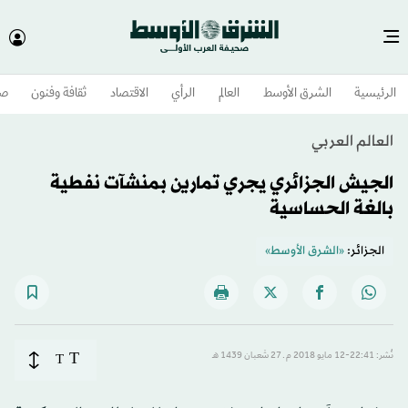
الرئيسية
الشرق الأوسط​
العالم
الرأي
الاقتصاد
ثقافة وفنون
صح
العالم العربي
الجيش الجزائري يجري تمارين بمنشآت نفطية
بالغة الحساسية
الجزائر:
«الشرق الأوسط»
T
نُشر: 22:41-12 مايو 2018 م ـ 27 شَعبان 1439 هـ
T