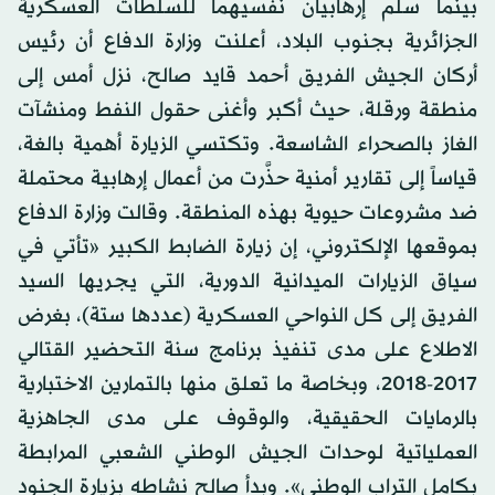
بينما سلَم إرهابيان نفسيهما للسلطات العسكرية
الجزائرية بجنوب البلاد، أعلنت وزارة الدفاع أن رئيس
أركان الجيش الفريق أحمد قايد صالح، نزل أمس إلى
منطقة ورقلة، حيث أكبر وأغنى حقول النفط ومنشآت
الغاز بالصحراء الشاسعة. وتكتسي الزيارة أهمية بالغة،
قياساً إلى تقارير أمنية حذَّرت من أعمال إرهابية محتملة
ضد مشروعات حيوية بهذه المنطقة. وقالت وزارة الدفاع
بموقعها الإلكتروني، إن زيارة الضابط الكبير «تأتي في
سياق الزيارات الميدانية الدورية، التي يجريها السيد
الفريق إلى كل النواحي العسكرية (عددها ستة)، بغرض
الاطلاع على مدى تنفيذ برنامج سنة التحضير القتالي
2017-2018، وبخاصة ما تعلق منها بالتمارين الاختبارية
بالرمايات الحقيقية، والوقوف على مدى الجاهزية
العملياتية لوحدات الجيش الوطني الشعبي المرابطة
بكامل التراب الوطني». وبدأ صالح نشاطه بزيارة الجنود