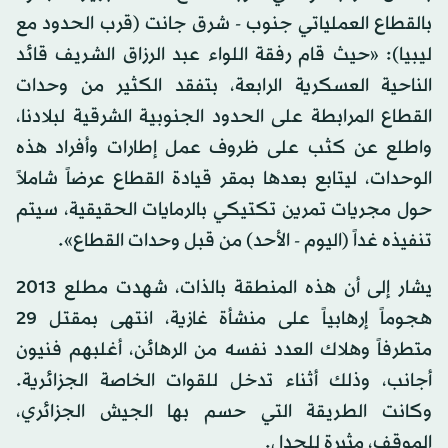
بالقطاع العملياتي جنوب - شرق جانت (قرب الحدود مع
ليبيا): «حيث قام رفقة اللواء عبد الرزاق الشريف قائد
الناحية العسكرية الرابعة، بتفقد الكثير من وحدات
القطاع المرابطة على الحدود الجنوبية الشرقية لبلادنا،
واطلع عن كثب على ظروف عمل إطارات وأفراد هذه
الوحدات، ليتابع بعدها بمقر قيادة القطاع عرضاً شاملاً
حول مجريات تمرين تكتيكي بالرمايات الحقيقية، سيتم
تنفيذه غداً (اليوم - الأحد) من قبل وحدات القطاع».
يشار إلى أن هذه المنطقة بالذات، شهدت مطلع 2013
هجوماً إرهابياً على منشأة غازية، انتهى بمقتل 29
متطرفاً وهلاك العدد نفسه من الرهائن، أغلبهم فنيون
أجانب، وذلك أثناء تدخل للقوات الخاصة الجزائرية.
وكانت الطريقة التي حسم بها الجيش الجزائري،
الموقف، مثيرة للجدل.