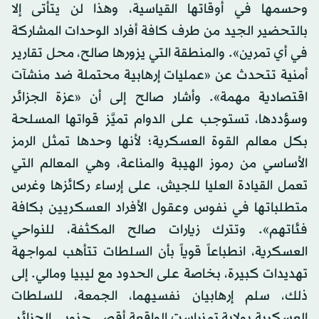
وحسمها في أوقاتها القياسية، وهذا لن يتأتى إلا
بالتحضير الجيد من طرف كافة أفراد الوحدات المشاركة
في أي تمرين». والمنطقة التي يزورها صالح، محل تقارير
أمنية تتحدث عن «عمليات إرهابية محتملة ضد منشآت
اقتصادية مهمة». وأشار صالح إلى أن «عزة الجزائر
وسؤددها، تستوجب على الدوام تميَّز قواتها المسلحة
بكل معالم القوة العسكرية؛ لأنها وحدها تمثل الرمز
الأساسي من رموز الهيبة والمناعة، وهي المعالم التي
تعمل القيادة العليا للجيش، على إرساء ركائزها وغرس
متطلباتها في نفوس وعقول الأفراد العسكريين بكافة
فئاتهم». وتترك زيارات صالح المكثفة، للنواحي
العسكرية، انطباعاً قوياً بأن السلطات تتأهب لمواجهة
تهديدات كبيرة، بخاصة على الحدود مع ليبيا ومالي. إلى
ذلك، سلم إرهابيان نفسيهما، الجمعة، للسلطات
العسكرية بولاية تمنراست الواقعة أقصى جنوبي الجزائر.