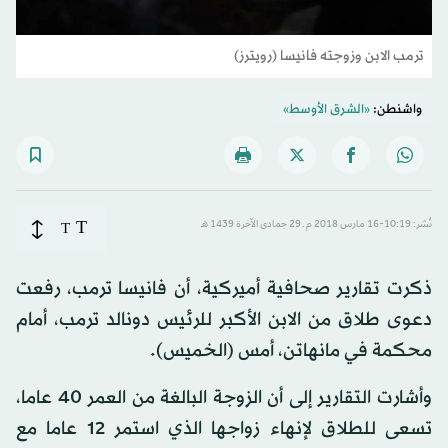
ترمب الابن وزوجته فانيسا (رويترز)
واشنطن:
«الشرق الأوسط»
T
نُشر: 10:19-16 مارس 2018 م ـ 29 جمادى الآخرة 1439 هـ
T
ذكرت تقارير صحافية أميركية، أن فانيسا ترمب، رفعت
دعوى طلاق من الابن الأكبر للرئيس دونالد ترمب، أمام
محكمة في مانهاتن، أمس (الخميس).
وأشارت التقارير إلى أن الزوجة البالغة من العمر 40 عاما،
تسعى للطلاق لإنهاء زواجها الذي استمر 12 عاما مع