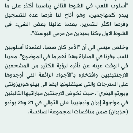
"أسلوب اللعب في الشوط الثاني يناسبنا أكثر على ما
يبدو كمهاجمين، وهو أتاح لنا فرصا عدة للتسجيل
وفرصا اكثر للتمرير، بعدما عانينا بعض الشيء في
الشوط الاول وكنا بعيدين من مرمى البوسنة".
وخلص ميسي الى أن "الأمر كان صعبا، اعتمدنا أسلوبين
للعب وفزنا في المباراة وهذا أهم ما في الموضوع"، معربا
في الوقت عينه عن تأثره لرؤية الكثير من المشجعين
الارجنتينيين وافتخاره بـ"الأجواء الرائعة التي أوجدوها
على المدرجات والتي سينقلونها ايضا الى بيلو هوريزونتي
وبورتو اليغري"، حيث تخوض الارجنتين مباراتيها التاليتين
في مواجهة إيران ونيجيريا على التوالي في 21 و25 يونيو
(حزيران) ضمن منافسات المجموعة السادسة.