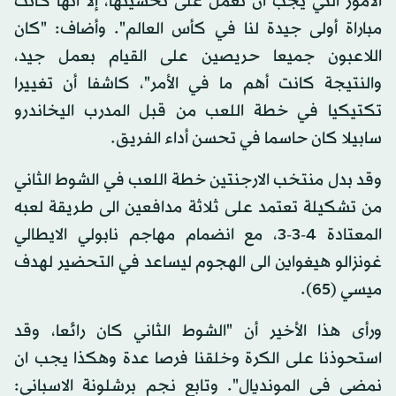
الأمور التي يجب ان نعمل على تحسينها، إلا انها كانت
مباراة أولى جيدة لنا في كأس العالم". وأضاف: "كان
اللاعبون جميعا حريصين على القيام بعمل جيد،
والنتيجة كانت أهم ما في الأمر"، كاشفا أن تغييرا
تكتيكيا في خطة اللعب من قبل المدرب اليخاندرو
سابيلا كان حاسما في تحسن أداء الفريق.
وقد بدل منتخب الارجنتين خطة اللعب في الشوط الثاني
من تشكيلة تعتمد على ثلاثة مدافعين الى طريقة لعبه
المعتادة 4-3-3، مع انضمام مهاجم نابولي الايطالي
غونزالو هيغواين الى الهجوم ليساعد في التحضير لهدف
ميسي (65).
ورأى هذا الأخير أن "الشوط الثاني كان رائعا، وقد
استحوذنا على الكرة وخلقنا فرصا عدة وهكذا يجب ان
نمضي في المونديال". وتابع نجم برشلونة الاسباني: