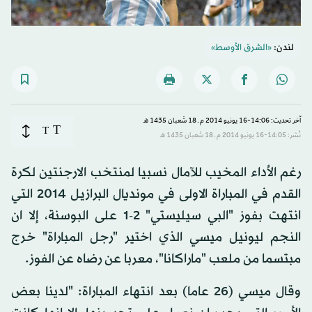
لندن:
«الشرق الأوسط»
آخر تحديث: 14:06-16 يونيو 2014 م ـ 18 شَعبان 1435 هـ
T
T
نُشر: 14:05-16 يونيو 2014 م ـ 18 شَعبان 1435 هـ
رغم الأداء المخيب للآمال نسبيا لمنتخب الارجنتين لكرة
القدم في المباراة الاولى في مونديال البرازيل 2014 التي
انتهت بفوز "البي سيليستي" 2-1 على البوسنة، إلا ان
النجم ليونيل ميسي الذي اختير "رجل المباراة" خرج
مبتسما من ملعب "ماراكانا"، معربا عن رضاه عن الفوز.
وقال ميسي (26 عاما) بعد انتهاء المباراة: "لدينا بعض