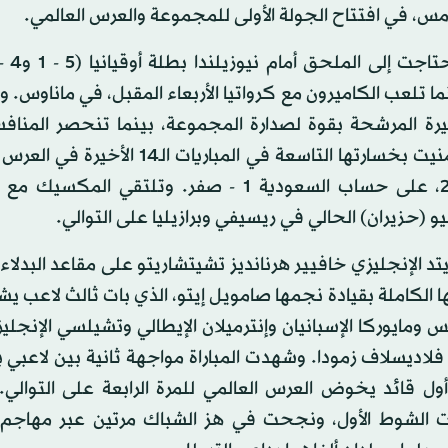
 بينما تلعب الكاميرون مع كرواتيا الأربعاء المقبل، في ماناوس. 
خيرة المرشحة بقوة لصدارة المجموعة، بينما تنحصر المناف
البطاقة الثانية بين المكسيك وكرواتيا والكاميرون، التي منيت بخسارتها التاسعة في المبا
مقابل أربعة تعادلات وفوز واحد يعود إلى مونديال 2002، على حساب السعودية 1 - صفر. وتلتقي
الإنجليزي خافيير هرنانديز تشيتشاريتو على مقاعد البدلاء
ها الكاملة بقيادة نجمها صامويل إيتو، الذي بات ثالث لاعب ي
يس ومايوركا الإسبانيان وإنترميلان الإيطالي وتشيلسي الإنجلي
فلاديسلاف زمودا. وشهدت المباراة مواجهة ثانية بين لاعبي 
 أول قائد يخوض العرس العالمي للمرة الرابعة على التوالي
ات الشوط الأول، ونجحت في هز الشباك مرتين عبر مهاجم ف