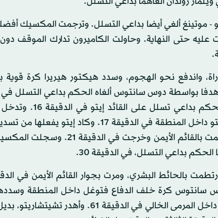
يلمار رولدان ألغاهما بداعي التسلل.
- موتينغ ألغي أيضا بداعي التسلل. وترجمت المكسيك أفضليت
ليه حتى النهاية. وحاولت الكاميرون تدارك الموقف دون
.
اة، واندفع نحو الهجوم، وسدد هيكتور هيريرا كرة قوية ب
قيقة 7. وسجلت المكسيك هدفا بواسطة دوس سانتوس ألغاه الحكم بداعي التسلل ف
11. وسجل اريك شوبو - موتينغ هدفا للكاميرون ألغاه الحكم بداع
هيكتور مورينو في توقيت مناسب لإبعاد الكرة من أمام إيتو داخل المنطقة في الدقيقة 17. وكاد إ
من مسافة قريبة بيسراه إثر تمريرة من اسو - ايكوتو ارتطمت بالقائم الأيمن وخرجت ف
الحكم بداعي التسلل، في الدقيقة 30.
 سانتوس كرة خلف الدفاع فتوغل داخل المنطقة وسددها
ارتدت من الحارس اتاندجي وتهيأت أمام بيرالتا الذي تابعها داخل المرمى الخالي في الدقيقة 61. وأ