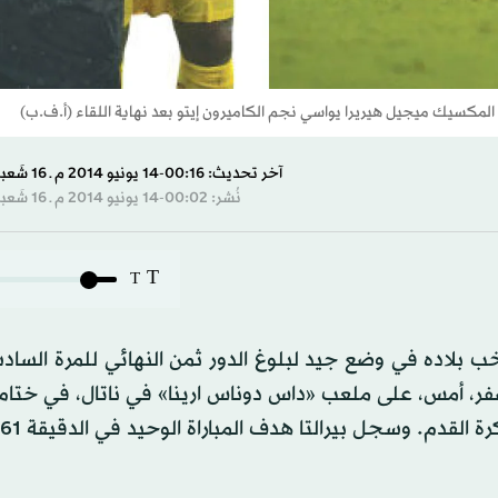
 المكسيك ميجيل هيريرا يواسي نجم الكاميرون إيتو بعد نهاية اللقاء (أ.ف.ب)
آخر تحديث: 00:16-14 يونيو 2014 م ـ 16 شَعبان 1435 هـ
نُشر: 00:02-14 يونيو 2014 م ـ 16 شَعبان 1435 هـ
T
T
 بلاده في وضع جيد لبلوغ الدور ثمن النهائي للمرة الساد
، عندما قاده إلى فوز مستحق على الكاميرون 1 - صفر، أمس، على ملعب «داس دوناس ارينا» في ناتال، في