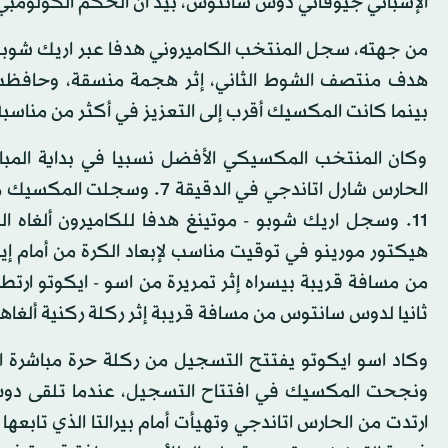
الإسباني جيوفاني دوس سانتوس، بيد أن الحكم الكولومبي و
من جهته، سجل المنتخب الكاميروني هدفا عبر اريك شوبو 
هدف منتصف الشوط الثاني، إثر هجمة منسقة، وحافظت ع
بينما كانت المكسيك أقرب إلى التعزيز في أكثر من مناسبة
وكان المنتخب المكسيكي الأفضل نسبيا في بداية المبار
الحارس شارل اتاندجي في الد
ثانيا لدوس سانتوس من مسافة قريبة إثر ركلة ركنية ألغاها 
ونجحت المكسيك في افتتاح التسجيل، عندما تلقى دوس