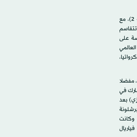
وتلتقي المكسيك، التي عانت الأمرين لبلوغ النهائيات واحتاجت إلى الملحق أمام نيوزيلندا بطلة أوقيانيا (5 - 1 و4 - 2)، مع
وتتقاسم
سة على
ريات الـ14 الأخيرة في العرس العالمي
 المكسيك مع كرواتيا،
، مفضلا
شارك في
زي) بعد
برشلونة
. وكانت
ياريال