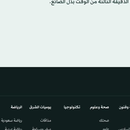
دقيقة الثالثة من الوقت بدل الضائع.
 وفنون
صحة وعلوم
تكنولوجيا
يوميات الشرق​
الرياضة
صحتك
مذاقات
رياضة سعودية
السادس​
علوم
سفر وسياحة
رياضة عربية