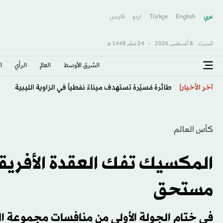
عربي
English
Türkçe
اردو
فارسى
السبت,
8 أغسطس 2026
-
24 صفَر 1448 هـ
الشرق الأوسط​
العالم
الرأي
ا
إيران: قريبون من اتفاق بشأن مضيق هرمز لكنه ليس كافيا
آخر الأخبار
كأس العالم
المكسيك تفك العقدة الأفريق
مستحق
في ختام الجولة الأولى من منافسات مجموعة ا