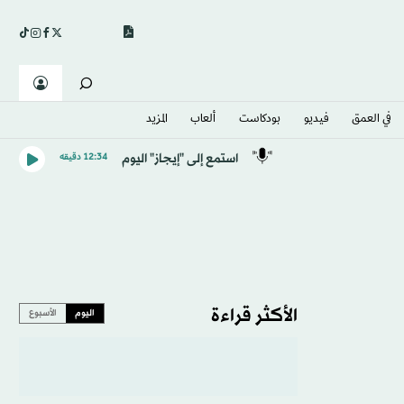
في العمق
فيديو
بودكاست
ألعاب
المزيد
استمع إلى "إيجاز" اليوم
12:34 دقيقه
الأكثر قراءة
اليوم
الأسبوع