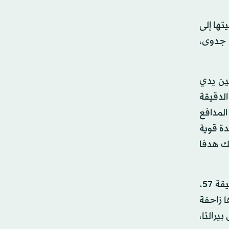
ها إلى
 جدوى،
ين يدي
ي الدقيقة
ي تسلل على القائد إيتو في الدقيقة 16. وتدخل المدافع
يتو يفعلها من تسديدة قوية
ي الدقيقة 21. وسجلت المكسيك هدفا
وكاد اسو ايكوتو يفتتح التسجيل من ركلة حرة مباشرة ارتطمت بالحائط البشري، ومرت بجوار القائم الأيمن في الدقيقة 57.
 زاحفة
هدر تشيتشاريتو، بديل بيرالتا،