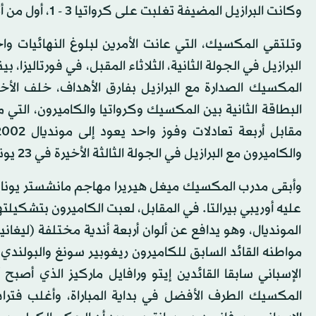
وكانت البرازيل المضيفة تغلبت على كرواتيا 3 - 1، أول من أمس، في افتتاح الجولة الأولى للمجموعة والعرس العالمي.
البرازيل في الجولة الثانية، الثلاثاء المقبل، في فورتاليزا،
المكسيك الصدارة مع البرازيل بفارق الأهداف، خلف الأ
والكاميرون مع البرازيل في الجولة الثالثة الأخيرة في 23 يونيو (حزيران) الحالي في ريسيفي وبرازيليا على التوالي.
وأبقى مدرب المكسيك ميغل هيريرا مهاجم مانشستر يونايتد 
عليه أوريبي بيرالتا. في المقابل، لعبت الكاميرون بتشكيلت
المونديال، وهو يدافع عن ألوان أربعة أندية مختلفة (ليغان
مواطنه القائد السابق للكاميرون ريغوبير سونغ والبولندي 
الإسباني سابقا القائدين إيتو ورافايل ماركيز الذي أصبح
المكسيك الطرف الأفضل في بداية المباراة، وأغلب فتر