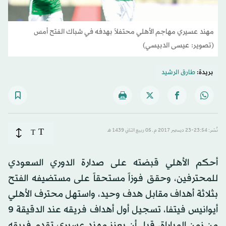
مهند عسيري مهاجم الأهلي محتفلاً بهدفه في شباك الفتح أمس
(تصوير: عيسى الدبيسي)
بريدة:
طارق الرشيد
T
نُشر: 23:54-23 ديسمبر 2017 م ـ 05 ربيع الثاني 1439 هـ
T
أحكم الأهلي قبضته على صدارة الدوري السعودي
للمحترفين، وحقق فوزاً مستحقاً على مستضيفه الفتح
بثلاثة أهداف مقابل هدف وحيد، واستهل محترف الأهلي
أيوانيس فيتفا، تسجيل أول أهداف فريقه عند الدقيقة 9
من زمن المباراة، قبل أن يعزز مهند عسيري تقدم فريقه