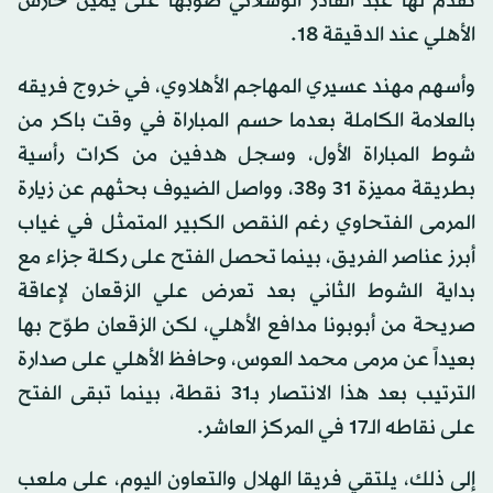
تقدم لها عبد القادر الوسلاتي صوّبها على يمين حارس
الأهلي عند الدقيقة 18.
وأسهم مهند عسيري المهاجم الأهلاوي، في خروج فريقه
بالعلامة الكاملة بعدما حسم المباراة في وقت باكر من
شوط المباراة الأول، وسجل هدفين من كرات رأسية
بطريقة مميزة 31 و38، وواصل الضيوف بحثهم عن زيارة
المرمى الفتحاوي رغم النقص الكبير المتمثل في غياب
أبرز عناصر الفريق، بينما تحصل الفتح على ركلة جزاء مع
بداية الشوط الثاني بعد تعرض علي الزقعان لإعاقة
صريحة من أبوبونا مدافع الأهلي، لكن الزقعان طوّح بها
بعيداً عن مرمى محمد العوس، وحافظ الأهلي على صدارة
الترتيب بعد هذا الانتصار بـ31 نقطة، بينما تبقى الفتح
على نقاطه الـ17 في المركز العاشر.
إلى ذلك، يلتقي فريقا الهلال والتعاون اليوم، على ملعب