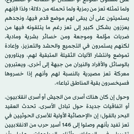
ولما تمثله تعز من رمزية ولما تحمله من دلالة؛ ولذا فإنهم
يستميتون على أن يبقى لهم موضع قدم فيها، ونجدهم
يعززون بشكل كبير إلى تعز رغم ما يتلقونه فيها من
ضربات مؤلمة وموجعة ومن خسائر بشرية ومادية،
لكنهم يستمرون في التجميع والحشد والتعزيز، وإعادة
تموضع وانتشار الآليات الثقيلة المتبقية لهم، ويناورون
بالوسائل والأفراد والنيران من جبهة إلى أخرى، ويعتبرون
معركة تعز مصيرية بالنسبة لهم وأنهم إذا خسروها
فسيخسرون بقية المناطق تباعا».
وحول إن كان هناك أسرى من الجيش أو أسرى انقلابيون،
أو اتفاقيات جديدة حول تبادل الأسرى، تحدث العقيد
البحر بالقول: إن «الإحصائية الأولية للأسرى الحوثيين في
تعز تفيد بأنهم وصلوا إلى 146 أسير حرب من الانقلابيين