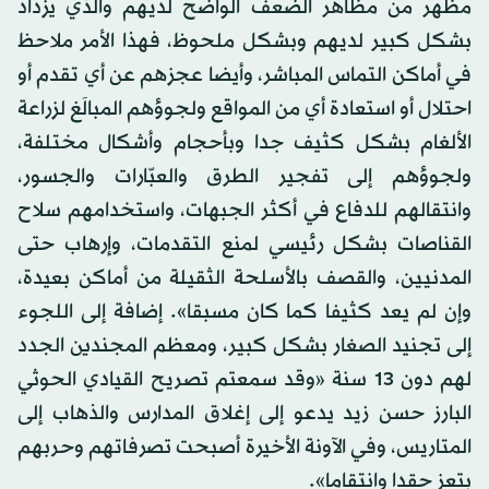
مظهر من مظاهر الضعف الواضح لديهم والذي يزداد
بشكل كبير لديهم وبشكل ملحوظ، فهذا الأمر ملاحظ
في أماكن التماس المباشر، وأيضا عجزهم عن أي تقدم أو
احتلال أو استعادة أي من المواقع ولجوؤهم المبالَغ لزراعة
الألغام بشكل كثيف جدا وبأحجام وأشكال مختلفة،
ولجوؤهم إلى تفجير الطرق والعبّارات والجسور،
وانتقالهم للدفاع في أكثر الجبهات، واستخدامهم سلاح
القناصات بشكل رئيسي لمنع التقدمات، وإرهاب حتى
المدنيين، والقصف بالأسلحة الثقيلة من أماكن بعيدة،
وإن لم يعد كثيفا كما كان مسبقا». إضافة إلى اللجوء
إلى تجنيد الصغار بشكل كبير، ومعظم المجندين الجدد
لهم دون 13 سنة «وقد سمعتم تصريح القيادي الحوثي
البارز حسن زيد يدعو إلى إغلاق المدارس والذهاب إلى
المتاريس، وفي الآونة الأخيرة أصبحت تصرفاتهم وحربهم
بتعز حقدا وانتقاما».