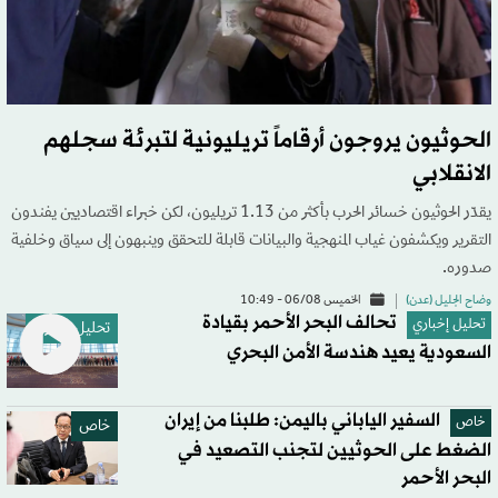
الحوثيون يروجون أرقاماً تريليونية لتبرئة سجلهم
الانقلابي
يقدّر الحوثيون خسائر الحرب بأكثر من 1.13 تريليون، لكن خبراء اقتصاديين يفندون
التقرير ويكشفون غياب المنهجية والبيانات قابلة للتحقق وينبهون إلى سياق وخلفية
صدوره.
وضاح الجليل (عدن)
الخميس 06/08 - 10:49
تحالف البحر الأحمر بقيادة
تحليل إخباري
تحليل إخباري
السعودية يعيد هندسة الأمن البحري
السفير الياباني باليمن: طلبنا من إيران
خاص
خاص
الضغط على الحوثيين لتجنب التصعيد في
البحر الأحمر