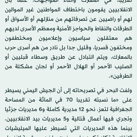
تقريبا، في المعارك وأثناء المواجهات، علما بأن
الانقلابيين يقومون باختطاف المواطنين غير الموالين
لهم أو راضيين عن تصرفاتهم من منازلهم أو الأسواق أو
الطرقات والنقاط والحواجز الأمنية ومعظم الأسرى لديهم
هم معتقلون سياسيون وإعلاميون ومختطفون
ومختفون قسريا، وقليل جدا بل نادر من هم أسرى حرب
بالمعارك، ويتم التبادل عن طريق وسطاء قبليين أو
الصليب الأحمر أو الهلال الأحمر أو لجان مشكلة من
الطرفين».
ولفت البحر في تصريحاته إلى أن الجيش اليمني يسيطر
على «ما نسبته تقريبا 70 في المائة من المساحة
الجغرافية لتعز، نحو 12 مديرية كاملة و6 مديريات جزئيا
وتجري فيها أعمال قتالية و5 مديريات بيد الانقلابيين،
بينما هذه المديريات التي تسيطر عليها الميليشيات