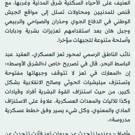
العنيف على الأحياء السكنية شرق المدنية وغربها، مع
قنص للمدنيين ومحاولات تسلل إلى مواقع الجيش
الوطني في الدفاع الجوي وحذران والصياحي والربيعي
وجبل هان بعد استقدامهم تعزيزات بشرية ودبابات
وأسلحة متنوعة للجبهات مؤخرا.
نائب الناطق الرسمي لمحور تعز العسكري، العقيد عبد
الباسط البحر، قال في تصريح خاص لـ«الشرق الأوسط»:
إن «المعارك في تعز لا تتوقف وجبهاتها مفتوحة
وتستنزف ميليشيات الحوثي وصالح الانقلابية بشكل
كبير، من حيث استنزاف القوة البشرية أفراد وقيادات
وكذا للآليات والمعدات العسكرية، علاوة على الاستنزاف
المادي والمعنوي، وكل شيء يسير وفق خطط عسكرية
مدروسة».
وأضاف: «عندما نتحدث عن جبهات تعز فأنت تتحدث عن