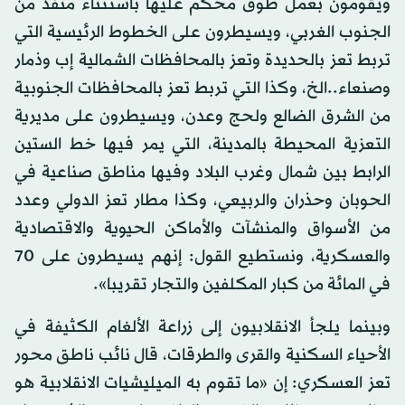
ويقومون بعمل طوق محكم عليها باستثناء منفذ من
الجنوب الغربي، ويسيطرون على الخطوط الرئيسية التي
تربط تعز بالحديدة وتعز بالمحافظات الشمالية إب وذمار
وصنعاء..الخ، وكذا التي تربط تعز بالمحافظات الجنوبية
من الشرق الضالع ولحج وعدن، ويسيطرون على مديرية
التعزية المحيطة بالمدينة، التي يمر فيها خط الستين
الرابط بين شمال وغرب البلاد وفيها مناطق صناعية في
الحوبان وحذران والربيعي، وكذا مطار تعز الدولي وعدد
من الأسواق والمنشآت والأماكن الحيوية والاقتصادية
والعسكرية، ونستطيع القول: إنهم يسيطرون على 70
في المائة من كبار المكلفين والتجار تقريبا».
وبينما يلجأ الانقلابيون إلى زراعة الألغام الكثيفة في
الأحياء السكنية والقرى والطرقات، قال نائب ناطق محور
تعز العسكري: إن «ما تقوم به الميليشيات الانقلابية هو