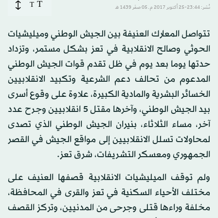
T
T
نُشر: 23:44-25 أكتوبر 2017 م ـ 05 صفَر 1439 هـ
تتواصل المعارك العنيفة بين الجيش الوطني وميليشيات
الحوثي وصالح الانقلابية في تعز بشكل مستمر، وتزداد
حدتها يوما بعد يوم في ظل تقدم قوات الجيش الوطني
المدعوم من تحالف دعم الشرعية وتكبيد الانقلابيين
الخسائر البشرية والمادية الكبيرة، علاوة على وقوع أسرى
بيد الجيش الوطني، وآخرها مقتل 5 انقلابيين وجرح عدد
آخر، مساء الثلاثاء، بنيران الجيش الوطني الذي تصدى
لمحاولات تسلل الانقلابيين إلى مواقع الجيش في القصر
الجمهوري ومعسكر التشريفات، شرق تعز.
ولم توقف الميليشيات الانقلابية قصفها العنيف على
مختلف الأحياء السكنية في تعز والقرى في المحافظة،
مخلفة وراءها قتلى وجرحى من المدنيين، وتركز القصف