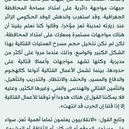
جبهات مواجهة دائرية على امتداد مساحة المحافظة
الجغرافية، وقد استغرب واندهش الوفد الحكومي الزائر
عند زيارته لمدينة تعز مؤخرا، وقالوا كنا نعلم يقينا أن
هناك مواجهات مستمرة ومعارك على امتداد المحافظة،
لكن لم نكن نتخيل حجم مسرح العمليات القتالية بهذا
الشكل الكبير والواسع، وذلك عندما مروا على أكثر من
مديرية وكلها تشهد مواجهات وأعمالا قتالية على
حدودها، بينما تشمل الأعمال القتالية أنواعا كالهجوم
والدفاع والمسير، والحشد والانتظار، والتدريب والتأهيل،
والتأمين القتالي والهندسي والفني، وغيرها الكثير، وعليه
فلا يمكننا القول إن هناك هدوءا أو توقفا للأعمال القتالية
إلا إذا قلنا إن الحرب قد انتهت».
وتابع القول: «الانقلابيون يعلمون تماما أهمية تعز، سواء
على مستوى الموقع أو السكان أو الثقافة أو المشروع،