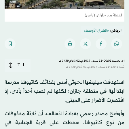
لقطة من جازان. (واس)
الرياض:
«الشرق الأوسط»
آخر تحديث: 00:02-22 سبتمبر 2017 م ـ 02 مُحرَّم 1439 هـ
T
T
نُشر: 23:49-21 سبتمبر 2017 م ـ 01 مُحرَّم 1439 هـ
استهدفت ميليشيا الحوثي أمس بقذائف كاتيوشا مدرسة
ابتدائية في منطقة جازان؛ لكنها لم تصب أحداً بأذى، إذ
اقتصرت الأضرار على المبنى.
وأوضح مصدر رسمي بقيادة التحالف، أن ثلاثة مقذوفات
من نوع كاتيوشا، سقطت على قرية الجبانية في