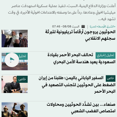
أعلنت وزارة الدفاع اليمنية، السبت، تنفيذ عملية عسكرية استهدفت عناصر
ميليشيا الحوثي وعتادها، رداً على ما وصفته بالاعتداءات الحوثية الأخيرة، في وقت
تشهد فيه…
«الشرق الأوسط» (عدن)
السبت 08/08 - 07:46
الحوثيون يروجون أرقاماً تريليونية لتبرئة
سجلهم الانقلابي
تحالف البحر الأحمر بقيادة
تحليل إخباري
تحليل إخباري
السعودية يعيد هندسة الأمن البحري
السفير الياباني باليمن: طلبنا من إيران
خاص
خاص
الضغط على الحوثيين لتجنب التصعيد في
البحر الأحمر
صنعاء... بين تشدُّد الحوثيين ومحاولات
امتصاص الغضب الشعبي