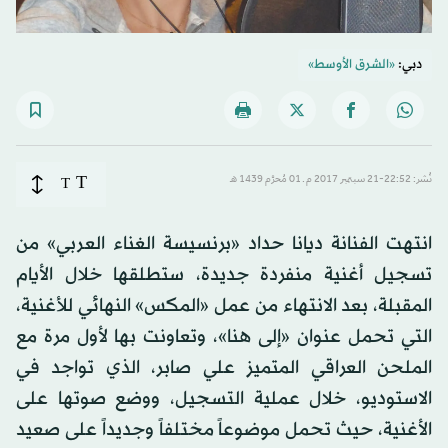
دبي:
«الشرق الأوسط»
T
نُشر: 22:52-21 سبتمبر 2017 م ـ 01 مُحرَّم 1439 هـ
T
انتهت الفنانة ديانا حداد «برنسيسة الغناء العربي» من
تسجيل أغنية منفردة جديدة، ستطلقها خلال الأيام
المقبلة، بعد الانتهاء من عمل «المكس» النهائي للأغنية،
التي تحمل عنوان «إلى هنا»، وتعاونت بها لأول مرة مع
الملحن العراقي المتميز علي صابر، الذي تواجد في
الاستوديو، خلال عملية التسجيل، ووضع صوتها على
الأغنية، حيث تحمل موضوعاً مختلفاً وجديداً على صعيد