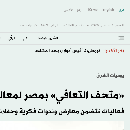
عربي
English
Türkçe
اردو
فارسى
الجمعة,
7 أغسطس 2026
-
23 صفَر 1448 هـ
الرياض
℃
44
سماء صافية
الشرق الأوسط​
العالم
الرأي
ا
نورهان: لا أقيس أدواري بعدد المَشاهد
آخر الأخبار
يوميات الشرق
«متحف التعافي» بمصر لمعالجة
فعالياته تتضمن معارض وندوات فكرية وحفلات