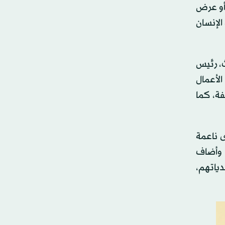
أو عرض
لإنسان
ث، رئيس
لأعمال
فة، كما
ى ناعمة
. وأضاف
دياتهم،