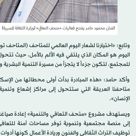
الفنان محمود حامد يفتتح فعاليات «متحف التعافي» (وزارة الثقافة المصرية)
وتابع: «اختيارنا لشعار اليوم العالمي للمتاحف (المتاحف ت
اليوم هو المكان الذي يلتقي فيه الألم بالأمل، حيث تتح
للمجتمع، لتكون جزءاً لا يتجزأ من مسيرة التنمية البشرية 
وأكد حامد: «هذه المبادرة بدأت أولى محطاتها من الإسك
متاحفنا العريقة التي ستتحول إلى مراكز إشعاع وتنمية،
الإنسان».
ويستهدف مشروع «متحف التعافي والتنمية» إعادة صياغ
إلى منصة مجتمعية وتنموية توفر مساحات آمنة للتعافي ا
توظيف التراث الثقافي والفنون وريادة الأعمال كونها أدوات 