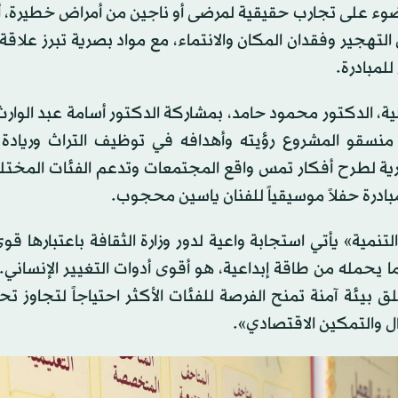
ضوء على تجارب حقيقية لمرضى أو ناجين من أمراض خطيرة، 
ير وفقدان المكان والانتماء، مع مواد بصرية تبرز علاقة ا
للمبادرة.
ية، الدكتور محمود حامد، بمشاركة الدكتور أسامة عبد الوار
نسقو المشروع رؤيته وأهدافه في توظيف التراث وريادة ا
ارية لطرح أفكار تمس واقع المجتمعات وتدعم الفئات المختل
بادرة حفلاً موسيقياً للفنان ياسين محجوب.
ية» يأتي استجابة واعية لدور وزارة الثقافة باعتبارها قو
 يحمله من طاقة إبداعية، هو أقوى أدوات التغيير الإنساني
بيئة آمنة تمنح الفرصة للفئات الأكثر احتياجاً لتجاوز تح
مال والتمكين الاقتصادي».