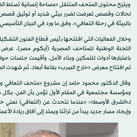
ويتيح محتوى المتحف المتنقل «مساحة إنسانية تسلط ال
لحالات وقصص تعرضت لضرر بيئي شديد أو توثيق قصص التهج
بالبيئة في رحلة التعافي»، وفق ما ورد في البيان التأسيسي 
وخلال الفعاليات التي افتتحها رئيس قطاع الفنون التشكيل
اللجنة الوطنية للمتاحف المصرية (أيكوم مصر)، عرض م
باعتبارها أدوات للتمكين وبناء الأمل، وأقيمت جلسات حو
تم افتتاح معرض «خارج السِرب» بقاعة أبعاد، ثم شهدت الم
وقال الدكتور محمود حامد إن مشروع «متحف التعافي والتنم
ومؤسسة مجتمعية في المقام الأول تؤمن بأن الفن، بكل ما
لـ«الشرق الأوسط»: «عندما نتحدث عن (التعافي) نعني خلق 
وإيجاد مسار جديد يبدأ من تراثنا ويمتد إلى آفاق ريادة الأع