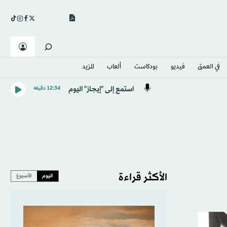
في العمق
فيديو
بودكاست
ألعاب
المزيد
استمع إلى "إيجاز" اليوم
12:34 دقيقه
الأكثر قراءة
اليوم
الأسبوع