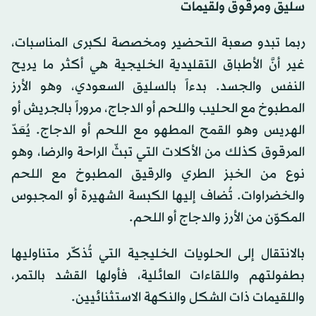
سليق ومرقوق ولقيمات
ربما تبدو صعبة التحضير ومخصصة لكبرى المناسبات،
غير أنَّ الأطباق التقليدية الخليجية هي أكثر ما يريح
النفس والجسد. بدءاً بالسليق السعودي، وهو الأرز
المطبوخ مع الحليب واللحم أو الدجاج، مروراً بالجريش أو
الهريس وهو القمح المطهو مع اللحم أو الدجاج. يُعَدّ
المرقوق كذلك من الأكلات التي تبثّ الراحة والرضا، وهو
نوع من الخبز الطري والرقيق المطبوخ مع اللحم
والخضراوات. تُضاف إليها الكبسة الشهيرة أو المجبوس
المكوّن من الأرز والدجاج أو اللحم.
بالانتقال إلى الحلويات الخليجية التي تُذكّر متناوليها
بطفولتهم واللقاءات العائلية، فأولها القشد بالتمر،
واللقيمات ذات الشكل والنكهة الاستثنائيين.