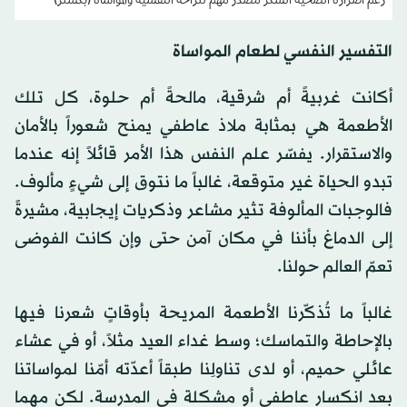
رغم أضراره الصحية السكّر مصدر مهم للراحة النفسية والمواساة (بكسلز)
التفسير النفسي لطعام المواساة
أكانت غربيةً أم شرقية، مالحةً أم حلوة، كل تلك
الأطعمة هي بمثابة ملاذ عاطفي يمنح شعوراً بالأمان
والاستقرار. يفسّر علم النفس هذا الأمر قائلاً إنه عندما
تبدو الحياة غير متوقعة، غالباً ما نتوق إلى شيءٍ مألوف.
فالوجبات المألوفة تثير مشاعر وذكريات إيجابية، مشيرةً
إلى الدماغ بأننا في مكان آمن حتى وإن كانت الفوضى
تعمّ العالم حولنا.
غالباً ما تُذكّرنا الأطعمة المريحة بأوقاتٍ شعرنا فيها
بالإحاطة والتماسك؛ وسط غداء العيد مثلاً، أو في عشاء
عائلي حميم، أو لدى تناولِنا طبقاً أعدّته أمّنا لمواساتنا
بعد انكسار عاطفي أو مشكلة في المدرسة. لكن مهما