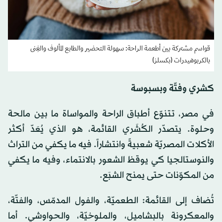
قواسم مشتركة بين أطعمة الراحة: سهولة التحضير والطابع المألوف والغِنى
بالكربوهيدرات (بكسلز)
كشري وفتّة وبسبوسة
في مصر، تتنوّع أطباق الراحة والمواساة ما بين مالحة
وحلوة. يتصدّر الكُشَري القائمة، هو الذي يُعَدّ أكثر
الأكلات المصريّة شعبيةً وانتشاراً. فيه ما يكفي من التراث
والنوستالجيا كي يوقظ الشعور بالانتماء، وفيه ما يكفي
من المكوّنات حتى يمنح الشبَع.
تُضاف إلى القائمة: الطعميّة، والفول المدمّس، والفتّة،
والمعكرونة بالبشاميل، والملوخيّة، والحواوشي. أما