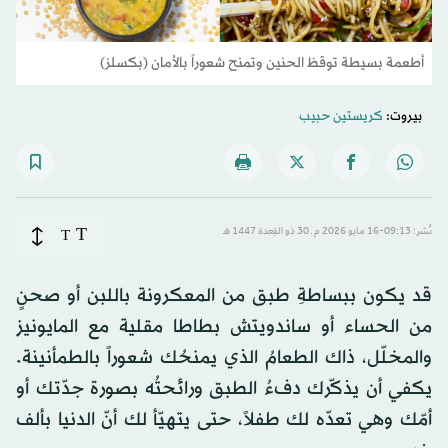
أطعمة بسيطة توقظ الحنين وتمنح شعوراً بالأمان (بكسلز)
بيروت:
كريستين حبيب
T
نُشر: 09:13-16 مايو 2026 م ـ 30 ذو القِعدة 1447 هـ
T
قد يكون ببساطةِ طبق من المعكرونة باللبن أو صحنٍ
من الحساء أو ساندويتش بطاطا مقلية مع المايونيز
والمخلّل، ذاك الطعامُ الذي يمنحُك شعوراً بالطمأنينة.
يكفي أن يذكّرك دفءُ الطبق ورائحتُه بصورة جدّتك أو
أمّك وهي تعدّه لك طفلاً، حتى يتهيّأ لك أنّ الدنيا بألف