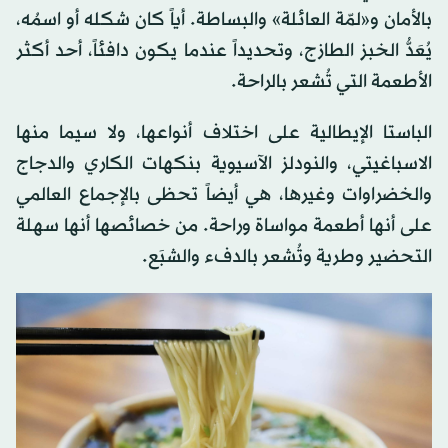
بالأمان و«لمّة العائلة» والبساطة. أياً كان شكله أو اسمُه،
يُعَدُّ الخبز الطازج، وتحديداً عندما يكون دافئاً، أحد أكثر
الأطعمة التي تُشعر بالراحة.
الباستا الإيطالية على اختلاف أنواعها، ولا سيما منها
الاسباغيتي، والنودلز الآسيوية بنكهات الكاري والدجاج
والخضراوات وغيرها، هي أيضاً تحظى بالإجماع العالمي
على أنها أطعمة مواساة وراحة. من خصائصها أنها سهلة
التحضير وطرية وتُشعر بالدفء والشبَع.