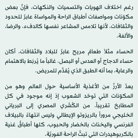
رغم اختلاف الهويات والتسميات والنكهات، فإنَّ بعض
مكوّنات ومواصفات أطباق الراحة والمواساة عابرٌ للحدود
والثقافات، لأنها تلامس المشاعر نفسها كالدفء، والرضا،
والألفة.
الحساء مثلاً طعامٌ مريح عابرٌ للبلاد والثقافات، أكان
حساء الدجاج أو العدس أو البصل. غالباً ما يُربَط بالاهتمام
والرعاية، بما أنه الطبق الذي يُقدَّم للمريض.
يعدّ الأرزّ من الأغذية الأساسية حول العالم وهو من
المكوّنات التي توحّد الشعوب إذ إنه موجود في كل
المطابخ تقريباً. من الكُشَري المصري إلى البرياني
الخليجي مروراً بالريزوتو الإيطالي وليس انتهاءً بالبيلاف
الفرنسي واليخنات بالخضار والحبوب، كلها أطباقٌ غنية
بالكربوهيدرات التي تبثّ الراحة الفوريّة.