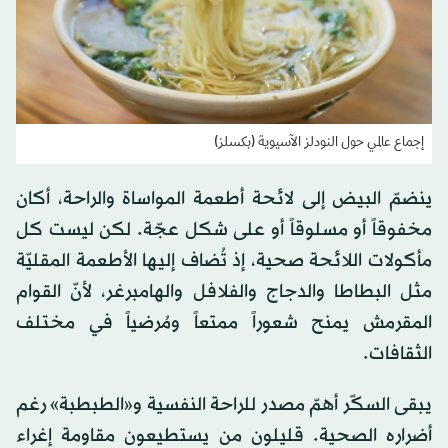
إجماع عالمي حول النودلز الآسيوية (بكسلز)
ينضمّ البيض إلى لائحة أطعمة المواساة والراحة، أكان
مخفوقاً أو مسلوقاً أو على شكل عجّة. لكن ليست كل
مأكولات اللائحة صحية، إذ تُضاف إليها الأطعمة المقليّة
مثل البطاطا والدجاج والفلافل والهامبرغر، لأنّ القوام
المقرمش يمنح شعوراً ممتعاً ومُرضياً في مختلف
الثقافات.
يبقى السكّر أهمّ مصدر للراحة النفسية و«الطبطبة» رغم
أضراره الصحية. قليلون من يستطيعون مقاومة إغراء