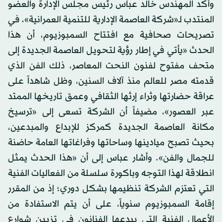
وأكد المهندس خالد عباس رئيس مجلس الإدارة والعضو
المنتدب لـ«شركة العاصمة الإدارية للتنمية العمرانية»، في
تصريحات صحافية مع افتتاح السمبوزيوم، أن هذا
الحدث «يأتي في إطار رؤية لتحويل العاصمة الجديدة إلى
متحف مفتوح لفنون النحت المعاصر، ذلك الفن الذي
قدمته مصر للعالم منذ آلاف السنين، وظل شاهداً على
عراقة حضارتها وثراء إرثها الثقافي وعمق تاريخها الممتد
عبر العصور»، مضيفاً أن الشركة تسعى إلى «ترسيخ
مكانة العاصمة الجديدة كمركز للإبداع والمبدعين،
بحيث تصبح ميادينها وساحاتها وفراغاتها العامة حاضنة
للجمال والفن». وأشار عباس إلى أن «هذا الحدث يمثل
انطلاقة لهذا التوجه وباكورة سلسلة من الفعاليات الفنية
التي تعتزم الشركة تنظيمها بشكل دوري؛ إذ من المقرر
إقامة السمبوزيوم سنوياً، على أن يتم الاستفادة من
الأعمال الفنية التي يبدعها الفنانون في تزيين شوارع