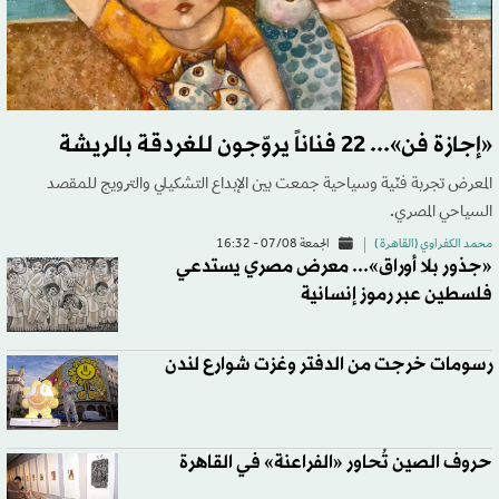
«إجازة فن»... 22 فناناً يروّجون للغردقة بالريشة
المعرض تجربة فنّية وسياحية جمعت بين الإبداع التشكيلي والترويج للمقصد
السياحي المصري.
محمد الكفراوي (القاهرة )
الجمعة 07/08 - 16:32
«جذور بلا أوراق»... معرض مصري يستدعي
فلسطين عبر رموز إنسانية
رسومات خرجت من الدفتر وغزت شوارع لندن
حروف الصين تُحاور «الفراعنة» في القاهرة