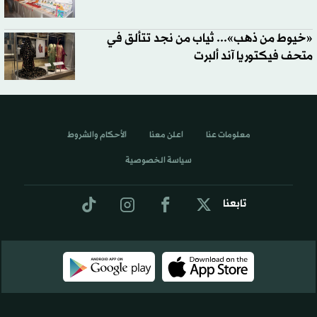
«خيوط من ذهب»... ثياب من نجد تتألق في
متحف فيكتوريا آند ألبرت
معلومات عنا
اعلن معنا
الأحكام والشروط
سياسة الخصوصية
تابعنا