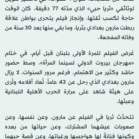
لوثائقي «ثريا حبي» الذي مدّته 77 دقيقة. كان الوقت
حاجة لكسب ثقتها، وإنجاز فيلم يتحرى بواطن علاقة
ربطت مارون بغدادي بثريا، وما بقي منها بعد 30 سنة من
وفاته المفجعة.
عُرض الفيلم للمرة الأولى بلبنان قبل أيام، في ختام
«مهرجان بيروت الدولي لسينما المرأة»، وسط حضور
حاشد وكثير من الاهتمام. فرغم مرور السنوات، لا يزال
مارون بغدادي الذي رحل عن 43 عاماً، تُعاد أفلامه وتُرى
على هيئة شاهد على مرارة الحرب الأهلية اللبنانية
وعبثها.
تتحدَّث ثريا في الفيلم عن مارون، وعن نفسها، وعن
صعوبات عيشهما المشترك، وعن حياتها من بعده
وكونها فنانةً لها هواجسها ورغباتها، وعن قصة حبهما