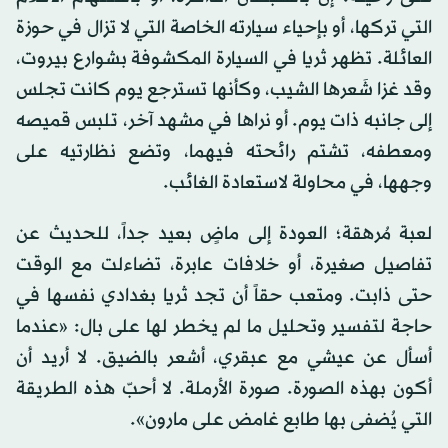
التي تركها، أو بإحياء سيارته الخاصة التي لا تزال في حوزة
العائلة. تظهر ثريا في السيارة المكشوفة بشوارع بيروت،
وقد غزا شَعرها الشيب، وكأنها تسترجع يوم كانت تجلس
إلى جانبه ذات يوم. أو نراها في مشهد آخر، تلبس قميصه
ومعطفه، تشتم رائحته فيهما، وتضع نظارتيه على
وجهها، في محاولة لاستعادة الغائب.
لعبة مُرهقة؛ العودة إلى ماضٍ بعيد جداً، للحديث عن
تفاصيل صغيرة، أو خلافات عابرة، تضاءلت مع الوقت
حتى ذابت. ومتعب حقاً أن تجد ثريا بغدادي نفسها في
حاجة لتفسير وتحليل ما لم يخطر لها على بال: «عندما
أسأل عن عيشي مع عبقري، أشعر بالضيق. لا أريد أن
أكون بهذه الصورة. صورة الأرملة. لا أحبّ هذه الطريقة
التي يُضفى بها طابع غامض على مارون».