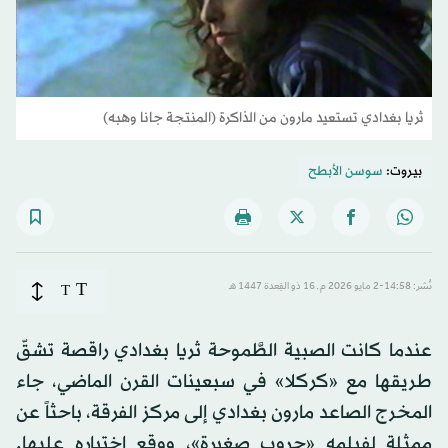
ثريا بغدادي تستعيد مارون من الذاكرة (المنتجة جانا وهبه)
بيروت:
سوسن الأبطح
T
نُشر: 14:58-2 مايو 2026 م ـ 16 ذو القِعدة 1447 هـ
T
عندما كانت الصبية الطَّموحة ثريا بغدادي راقصة تشقّ
طريقها مع «كركلا» في سبعينات القرن الماضي، جاء
المخرج الصاعد مارون بغدادي إلى مركز الفرقة، باحثاً عن
ممثلة لفيلمه «حروب صغيرة»، ووقع اختياره عليها.