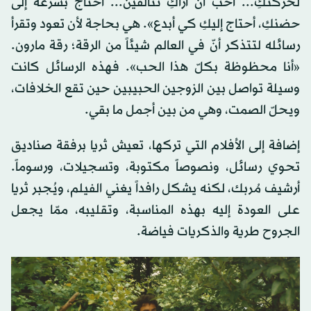
لحركتكِ... أحب أن أراكِ تتألقين... أحتاج بسرعة إلى
حضنكِ، أحتاج إليكِ كي أبدع». هي بحاجة لأن تعود وتقرأ
رسائله لتتذكر أنّ في العالم شيئاً من الرقة؛ رقة مارون.
«أنا محظوظة بكلّ هذا الحب». فهذه الرسائل كانت
وسيلة تواصل بين الزوجين الحبيبين حين تقع الخلافات،
ويحلّ الصمت، وهي من بين أجمل ما بقي.
إضافة إلى الأفلام التي تركها، تعيش ثريا برفقة صناديق
تحوي رسائل، ونصوصاً مكتوبة، وتسجيلات، ورسوماً.
أرشيف مُربك، لكنه يشكل رافداً يغني الفيلم، ويُجبر ثريا
على العودة إليه بهذه المناسبة، وتقليبه، ممّا يجعل
الجروح طرية والذكريات فياضة.