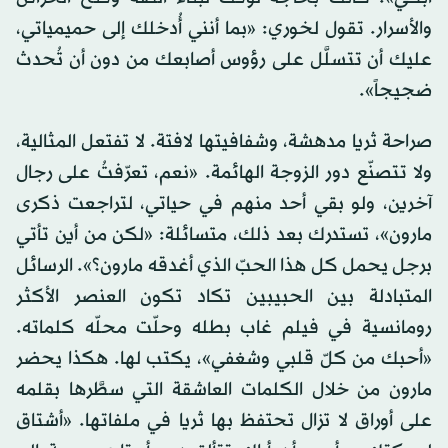
والأسرار. تقول لخوري: «بما أنني أُدخلك إلى حميمياتي،
عليك أن تتسلَّل على رؤوس أصابعك من دون أن تُحدث
ضجيجاً».
صراحة ثريا مدهشة، وشفافيتها لافتة. لا تفتعل المثالية،
ولا تتصنّع دور الزوجة الهائمة. «نعم، تعرّفتُ على رجال
آخرين، ولو بقي أحد منهم في حياتي، لتراجعت ذكرى
مارون»، تستدرك بعد ذلك، متسائلة: «لكن من أين تأتي
برجل يحمل كل هذا الحبّ الذي أغدقه مارون؟». الرسائل
المتبادلة بين الحبيبين تكاد تكون العنصر الأكثر
رومانسية في فيلم غاب بطله وحلّت محلّه كلماته.
«أحبك من كلّ قلبي وشغفي»، يكتب لها. هكذا يحضر
مارون من خلال الكلمات العاشقة التي سطَّرها بقلمه
على أوراق لا تزال تحتفظ بها ثريا في ملفاتها. «أشتاق