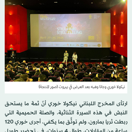
نيكولا خوري وجانا وهبه بعد العرض في بيروت (صور المنتجة)
ارتأى المخرج اللبناني نيكولا خوري أنّ ثمة ما يستحق
النبش في هذه السيرة الثنائية، والصلة الحميمية التي
ربطت ثريا بمارون، ولم توثَّق بما يكفي. أجرى خوري 120
ساعة من المقابلات، طوال 4 سنوات، في تحضير طويل