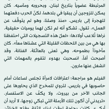
المرتبطة عضوياً بتاريخ لبنان، وبحروبه ومآسيه. كان
يمكن للزوجين أن يبقيا في بلدهما، لكنّ الحرب دفعتهما
للهجرة إلى باريس. «منذ وصلنا، وهو لم يتوقّف عن
العمل»، تقول. تشكو أنه لم تكن لهما يوميات حقيقية.
نراها تُلاعب أولادها: «لعلّ هذه التسجيلات التي احتفظنا
بها هي من بين اللحظات القليلة التي عشناها معاً». كان
مأخوذاً بطموحه، وهي تعنى بالعائلة. الفنانة، وقد
أصبحت أمّاً، انسحبت بهدوء لتقوم بالمهمات التي
انشغل عنها مارون.
الفيلم هو مراجعة؛ اعترافات لامرأة تجلس لساعات أمام
حاسوبها في باريس، لتروي للمخرج الذي يحاورها على
الجانب الآخر من بيروت، ولا يكفّ عن الاستفسار.
«تريدني أن أكون تلك الأرملة التي تبكي زوجها. لا أريد أن
أبكي». كانت بحاجة لوقت لبناء الثقة وفتح الخزائن