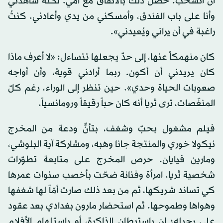
أن أنسحب. حصل ذلك بالاتفاق مع أمي. لكنه شاهدني
وأنا على باب الفندق، وأمسكني من يدي وأعادني. كنتُ
راغبة في أن يراني ويُعيدني».
كان منهمكاً عنها، إلى حدّ يجعلها تتساءل: «لا أعرف ماذا
كان يريدني أن أكون. ربما أرادني قوية، وأن أواجه
صعوبات الحياة وحدي». حين تنظر إلى الوراء، رغم كلّ
المنغّصات، ترى ثريا أنه كان حباً رقيقاً ورومانسياً.
فيلم مشغول بحبّ وشغف، بتأنٍّ ودعة من المخرج
نيكولا خوري والمنتجة جانا وهبه، ومشاركة آية البلوشي،
ومارين فيايان. حرص المخرج على متابعة تطوّرات
شخصية ثريا، امرأة وفنانة ضحَّت بأخصب سنوات عمرها
كي تساند شريكها، ثم من بعد ذلك صارت أمّاً لها شغفها
وهواها وطموحها. ثم استحضار مارون بغدادي بعد عقود
على رحيله؛ إن باستبطان الذاكرة، أو باستلهام الأفلام