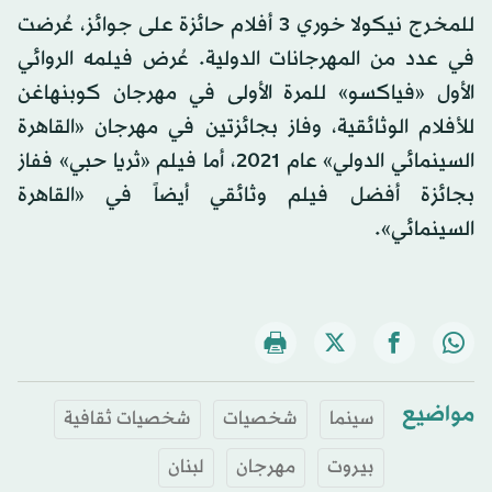
للمخرج نيكولا خوري 3 أفلام حائزة على جوائز، عُرضت
في عدد من المهرجانات الدولية. عُرض فيلمه الروائي
الأول «فياكسو» للمرة الأولى في مهرجان كوبنهاغن
للأفلام الوثائقية، وفاز بجائزتين في مهرجان «القاهرة
السينمائي الدولي» عام 2021، أما فيلم «ثريا حبي» ففاز
بجائزة أفضل فيلم وثائقي أيضاً في «القاهرة
السينمائي».
مواضيع
سينما
شخصيات
شخصيات ثقافية
بيروت
مهرجان
لبنان