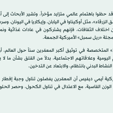
 بـ«المعمّرين»، وقد حظوا باهتمام عالمي متزايد مؤخراً. وتشير الأبحاث إلى
زرقاء»، مثل أوكيناوا في اليابان، وإيكاريا في اليونان، وسرد
 من اختلاف الثقافات، فإنهم يشتركون في عادات غذائية ون
جلة «ريل سمبل» الأميركية الجمعة.
ويوضح بن مايرز، مؤسس قاعدة بيانات «LongeviQuest» المتخصصة في توثيق أكبر المعمّرين سناً حول العا
اليومية وعلاقاتهم الاجتماعية، بدلاً من القلق بشأن ما لا
لنشاط البدني بانتظام، والابتعاد عن التدخين.
يركية آيمي ديفيس أن المعمّرين يفضلون تناول وجبة إفطار 
الوزن القاسية، مع الاعتدال في تناول الكحول، وحصر الحل