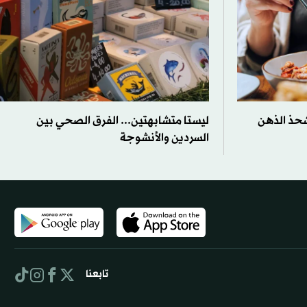
شحذ الذهن
ليستا متشابهتين... الفرق الصحي بين
السردين والأنشوجة
تابعنا