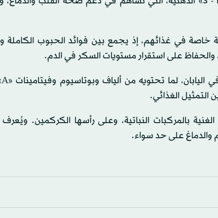
اللحوم الحمراء. وتتميز الأسماك بغناها بأحماض «أوميغا - 3» الدهنية، التي تساهم في دعم صحة القلب وا
ة خاصة في غذائهم، إذ يجمع بين فوائد الحبوب الكاملة وا
والحفاظ على استقرار مستويات السكر في الدم.
التمثيل الغذائي.
الغنية بالمركبات النباتية، وعلى رأسها الكركمين. ويُعرف
والدماغ على حد سواء.