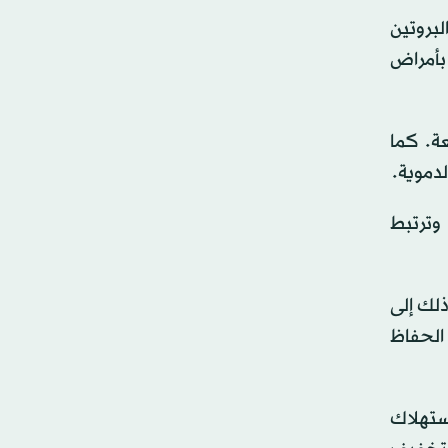
لبروتين
بأمراض
ة. كما
 وترتبط
ذلك إلى
 الحفاظ
استهلاك