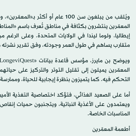
ويُلقب من يبلغون سن 100 عام أو أكثر
المعمّرين ينتشرون بكثافة في مناطق تُعرف باسم «المناطق ال
إيطاليا، ولوما ليندا في الولايات المتحدة. وعلى الرغم
متقارب يساهم في طول العمر وجودته، وفق تقرير نشرته م
المعمّرين يميلون إلى تقليل التوتر والتركيز على حياتهم 
التحكم فيه. كما يتميزون بنظرة إيجابية للحياة، وممارسة ا
أما على الصعيد الغذائي، فتؤكد اختصاصية التغذية الأم
ويعتمدون على الأغذية النباتية، ويتجنبون حميات إنقاص 
المناسبات الخاصة.
أطعمة المعمّرين