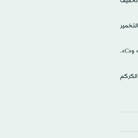
لدماغ، وتخفيف
لتخمير
وتبرز البطاطا الحلوة غذاءً أساسياً لدى معمّري أوكيناوا في اليابان، لما تحتويه من ألياف وبوتاسيوم وفيتامينات «A» و«C».
 الكركم