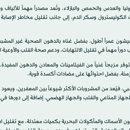
 والعدس والحمص والبازلاء، وتُعد مصدراً مهماً للألياف وا
ت الكوليسترول وسكر الدم، إلى جانب تقليل مخاطر الإصابة 
يشون عمراً أطول، بفضل غناه بالدهون الصحية غير المشبع
ر مزيجاً غنياً من الفيتامينات والمعادن والدهون المفيدة.
مزمنة، بفضل احتوائها على مضادات أكسدة قوية.
شبي، فيُعد من المشروبات الأكثر شيوعاً بين المعمّرين. ويعود 
هاز المناعي والقلب والجهاز الهضمي، إضافة إلى دورها في
ولون الأسماك والمأكولات البحرية بكميات معتدلة، مع تقليل 