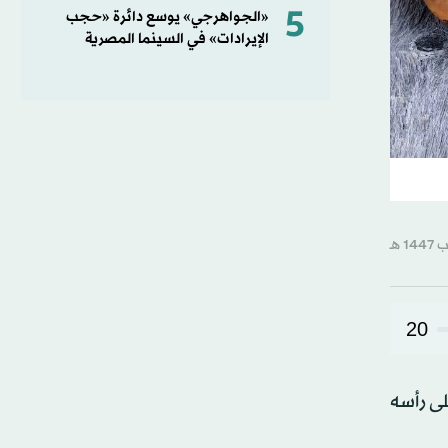
5
«الجواهرجي» يوسع دائرة «حجب
الإيرادات» في السينما المصرية
20
لى رأسه