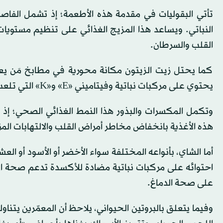
تأتي البقوليات في مقدمة هذه الأطعمة؛ إذ تشمل الفاصوليا
النباتي. ويساعد هذا المزيج الغذائي على تنظيم مستويا
القلب والسرطان.
كما يحتل زيت الزيتون مكانة محورية في مطابخ مَن يع
يحتوي على مركبات نباتية وفيتاميني «E» و«K» التي تلعب دوراً مهماً في تقليل الالتهابات، ودعم صحة القلب والأوعية الدموية.
وتكمل المكسرات والبذور هذا النمط الغذائي الصحي؛ إذ توف
هذه الأغذية بانخفاض مخاطر أمراض القلب والالتهابات ال
أما الشاي، بأنواعه المختلفة سواء الأخضر أو الأسود أو الع
احتوائه على مركبات نباتية مضادة للأكسدة تدعم صحة الج
على صحة الدماغ.
وفيما يتعلق بالبروتين الحيواني، يلاحظ أن المعمّرين يتنا