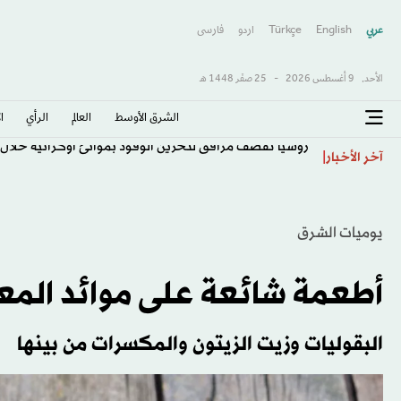
عربي
English
Türkçe
اردو
فارسى
الأحد,
9 أغسطس 2026
-
25 صفَر 1448 هـ
الشرق الأوسط​
العالم
الرأي
ا
روسيا تقصف مرافق لتخزين الوقود بموانئ أوكرانية خلال 
آخر الأخبار
يوميات الشرق
أطعمة شائعة على موائد المع
البقوليات وزيت الزيتون والمكسرات من بينها