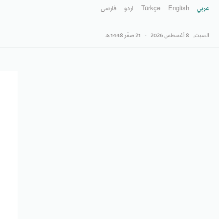
عربي
English
Türkçe
اردو
فارسى
السبت,
8 أغسطس 2026
-
21 صفَر 1448 هـ