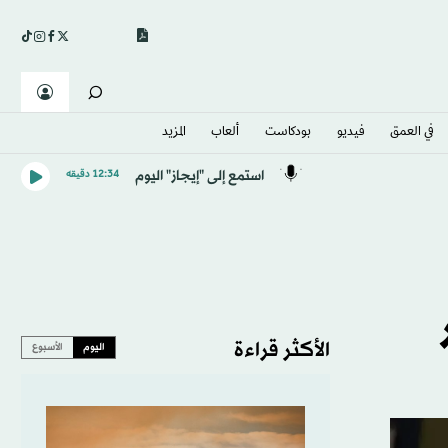
في العمق
فيديو
بودكاست
ألعاب
المزيد
استمع إلى "إيجاز" اليوم
12:34 دقيقه
الأكثر قراءة
اليوم
الأسبوع