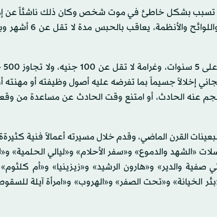
ي على أن من تسبب بشكل خاطئ في موت شخص وكان ذلك ناشئاً عن إه
رعونته أو عدم احترازه أو عدم مراعاته للقوانين والقرارات واللوا
وتكون العقوبة
اني إخلالاً جسيماً بما تفرضه عليه أصول وظيفته أو مهنته أ
لذي نجم عنه الحادث، أو امتنع وقت الحادث عن مساعدة من وق
عينات القرن الماضي، وقدم خلال مسيرته أعمالاً فنية كثيرة
لات «الشهد والدموع» و«سفر الأحلام» و«ليالي الحلمية» و«ا
 صفية والدير» و«هارون الرشيد» و«زيزينيا» و«أم كلثوم»
ئر الخيانة» و«تحت الصفر» و«الهروب» و«امرأة آيلة للسقو