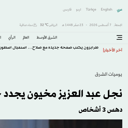
عربي
English
Türkçe
اردو
فارسى
الجمعة,
7 أغسطس 2026
-
23 صفَر 1448 هـ
الرياض
℃
32
سماء صافية
الشرق الأوسط​
العالم
الرأي
ا
طرابزون يكتب صفحة جديدة مع صلاح… استقبال أسطور
آخر الأخبار
يوميات الشرق
نجل عبد العزيز مخيون يجدد ج
دهس 3 أشخاص