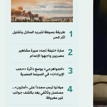
1
طريقة بسيطة لتبريد المنازل وتقليل
آثار الحر
2
سارة خليفة تجدد سيرة مشاهير
مصريين واجهوا الإعدام
3
«الجواهرجي» يوسع دائرة «حجب
الإيرادات» في السينما المصرية
4
ميلانيا ترمب مجدداً على «أمازون»...
مسلسل وثائقي يعد بكشف جوانب
غير معروفة