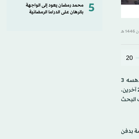
5
محمد رمضان يعود إلى الواجهة
بالرهان على الدراما الرمضانية
20
جدد نجل الفنان المصري عبد العزيز مخيون ويدعى صلاح، الجدل حول حوادث أبناء الفنانين، وذلك على خلفية دهسه 3
أشخاص بسيارته الخاصة في مدخل إحدى القرى التابعة لـمحافظة البحيرة (شمال مصر)؛ ما أدى لوفاة أحدهم وإصابة 2 آخرين،
ك البحث
ابة العامة بدفن