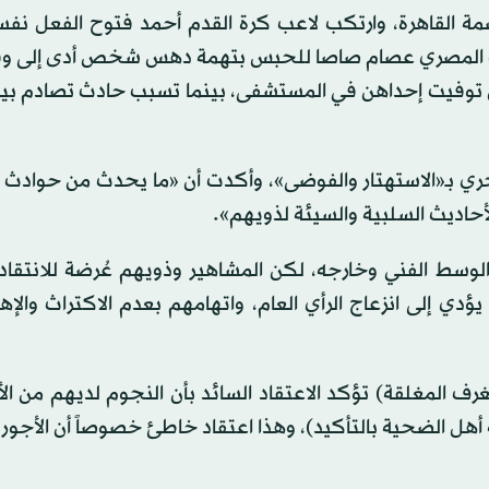
مة القاهرة، وارتكب لاعب كرة القدم أحمد فتوح الفعل نفس
ت المصري عصام صاصا للحبس بتهمة دهس شخص أدى إلى وف
 توفيت إحداهن في المستشفى، بينما تسبب حادث تصادم بين
يجري بـ«الاستهتار والفوضى»، وأكدت أن «ما يحدث من حوادث
لأحاديث السلبية والسيئة لذويهم».
لوسط الفني وخارجه، لكن المشاهير وذويهم عُرضة للانتقا
 إلى انزعاج الرأي العام، واتهامهم بعدم الاكتراث والإه
غرف المغلقة) تؤكد الاعتقاد السائد بأن النجوم لديهم من الأ
أهل الضحية بالتأكيد)، وهذا اعتقاد خاطئ خصوصاً أن الأجو