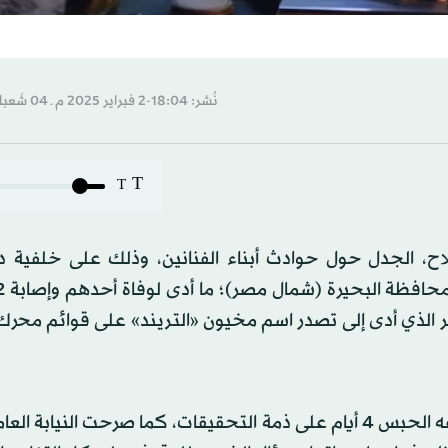
نُشر: 18:04-2 فبراير 2025 م ـ 04 شَعبان 1446 هـ
T
T
مر الذي أدى إلى تصدر اسم مخيون «التريند» على قوائم محر
وأمرت السلطات المصرية بالتحفظ على نجل الفنان، وإيداعه الحبس 4 أيام على ذمة التحقيقات، كما صرحت الني