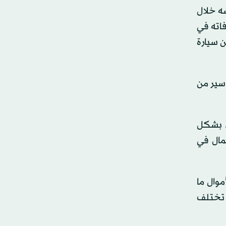
ه خلال
اته في
 سيارة
 سير من
د بشكل
مال في
موال ما
ر تختلف