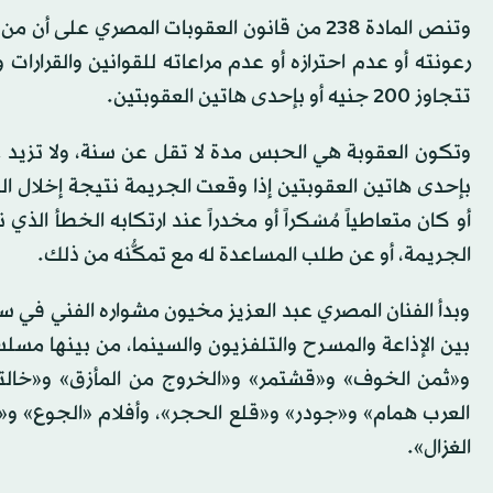
وتنص المادة 238 من قانون العقوبات المصر
تتجاوز 200 جنيه أو بإحدى هاتين العقوبتين.
بإحدى هاتين العقوبتين إذا وقعت الجريمة نتيجة إخلال الج
أو كان متعاطياً مُسْكراً أو مخدراً عند ارتكابه الخطأ ا
الجريمة، أو عن طلب المساعدة له مع تمكُّنه من ذلك.
وبدأ الفنان المصري عبد العزيز مخيون مشواره الفني في سب
بين الإذاعة والمسرح والتلفزيون والسينما، من بينها مسلس
و«ثمن الخوف» و«قشتمر» و«الخروج من المأزق» و«خالتي
العرب همام» و«جودر» و«قلع الحجر»، وأفلام «الجوع» و«ب
الغزال».