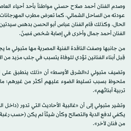
وصدم الفنان أحمد صلاح حسني مواطناً بأحد أحياء العاص
عودته من الساحل الشمالي، كما تعرض مطرب المهرجانا
الحال، وكذلك قام الفنان عباس أبو الحسن بدهس سيدتين
الفنان أحمد جمال وأخرى في إصابة شخص مُسِنّ.
من جانبها وصفت الناقدة الفنية المصرية مها متبولي ما 
قِبل أبناء الفنانين تؤدي للوفاة يتسبب في جلب مزيد من ا
وتضيف متبولي لـ«الشرق الأوسط» أن «ذلك ينطبق على ا
ملحوظ بسبب تسليط الضوء عليهم أكثر من غيرهم؛ ما يؤدي
تربية أبنائهم».
وتشير متبولي إلى أن «غالبية الأحاديث التي تدور (داخل ال
يكفي لدفع الدية والتصالح وكأن شيئاً لم يكن (حسب رغبة 
من فنان لآخر».