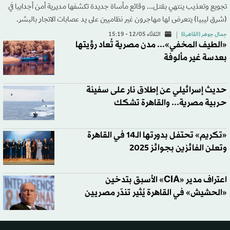
تجويع وتعذيب ينتهي بقتل... وقائع مأساة جديدة تكشفها مديرية أمن أجدابيا في
(شرق ليبيا) يتعرض لها مهاجرون غير نظاميين على يد عصابات الاتجار بالبشر.
جمال جوهر (القاهرة)
الثلاثاء 12/05 - 15:19
«الطيف المخفي»... مدن مصرية تُعاد رؤيتها
بعدسة غير مألوفة
حديث إسرائيلي عن إطلاق نار على سفينة
حربية مصرية... والقاهرة تشكك
«تكريم» تحتفل بدورتها الـ14 في القاهرة
وتعلن الفائزين بجوائز 2025
اعتراف مدير «CIA» الأسبق بتدخين
«الحشيش» في القاهرة يُثير تندّر مصريين