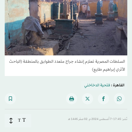
السلطات المصرية تعتزم إنشاء جراج متعدد الطوابق بالمنطقة (الباحث
الأثري إبراهيم طايع)
القاهرة :
فتحية الدخاخني
T
نُشر: 17:45-7 أغسطس 2024 م ـ 02 صفَر 1446 هـ
T