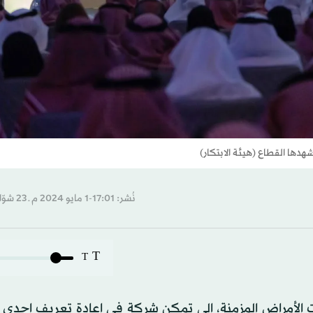
هدها القطاع (هيئة الابتكار)
نُشر: 17:01-1 مايو 2024 م ـ 23 شوّال 1445 هـ
T
T
الأمراض المزمنة، إلى تمكن شركة في إعادة تعريف إحدى 