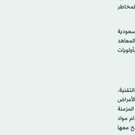
المخاطر
سعودية
لمعاهد
أولويات
لتقنية،
الأمراض
لمزمنة
م مواد
بح معها