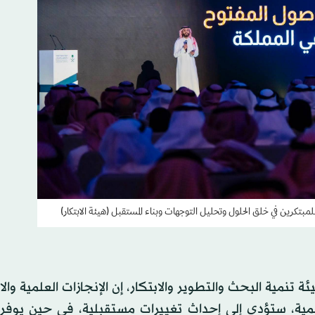
لمبتكرين في خلق الحلول وتحليل التوجهات وبناء المستقبل (هيئة الابتكار)
نمية البحث والتطوير والابتكار، إن الإنجازات العلمية والا
علمية، ستؤدي إلى إحداث تغييرات مستقبلية، في حين يوفر ا