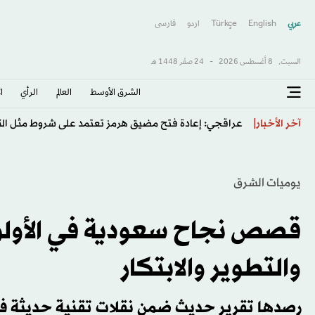
عربي
English
Türkçe
اردو
فارسى
السبت,
8 أغسطس 2026
-
24 صفَر 1448 هـ
الشرق الأوسط​
العالم
الرأي
ا
ارتفاع عدد متابعي طرابزون سبور بعد ضم صلاح
آخر الأخبار
يوميات الشرق
قصص نجاح سعودية في الأولوي
والتطوير والابتكار
رصدها تقرير حديث ضمن نقلات تقنية حديثة ف