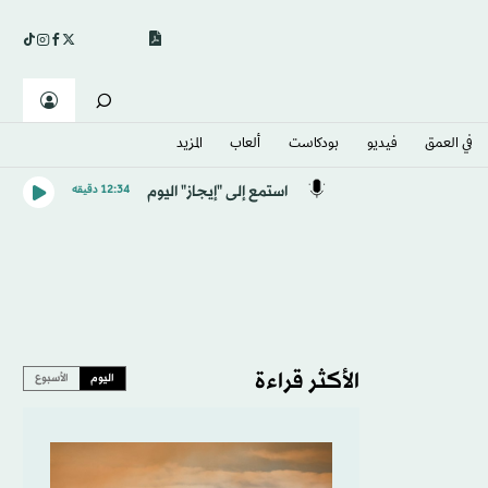
في العمق
فيديو
بودكاست
ألعاب
المزيد
استمع إلى "إيجاز" اليوم
12:34 دقيقه
الأكثر قراءة
اليوم
الأسبوع