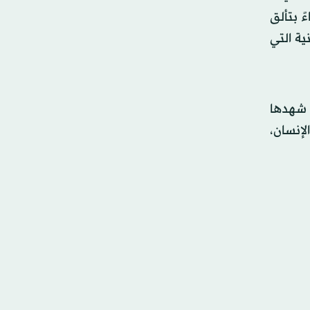
ً بتألق
ة التي
 شهدها
إنسان،