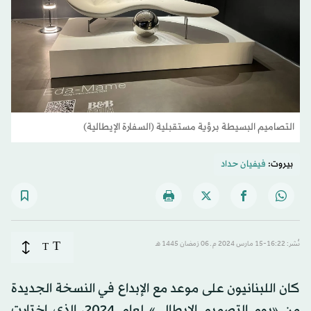
التصاميم البسيطة برؤية مستقبلية (السفارة الإيطالية)
بيروت:
فيفيان حداد
T
نُشر: 16:22-15 مارس 2024 م ـ 06 رَمضان 1445 هـ
T
كان اللبنانيون على موعد مع الإبداع في النسخة الجديدة
من «يوم التصميم الإيطالي» لعام 2024، الذي اختارت