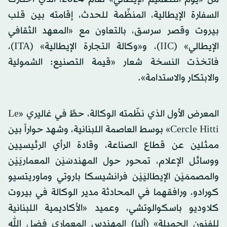
السفارة الإيطالية، المنظِّمة للحدث، إقامته بين قلب
بيروت وقصر سرسق، بالتعاون مع «المعهد الثقافي
الإيطالي» (IIC)، و«وكالة التجارة الإيطالية» (ITA)،
فاتخذت النسخة شعار «قيمة التصنيع: الشمولية
والابتكار والاستدامة».
المعرض الأول الذي نظّمته الوكالة، حطَّ في غاليري «Le
Cercle Hitti» بوسط العاصمة اللبنانية، وشهد حواراً بين
ممثلين عن قطاع الصناعة، وقادة الرأي الرئيسيين
ووسائل الإعلام، تمحور حول المهندسَيْن المعماريَيْن
والمصممَيْن الإيطاليَيْن فرانشيسكا باروتي وماوريتسيو
كورادو، ورافقهما في المحادثة مدير الوكالة في بيروت
كلاوديو باسكوالوتشي، وعميد «الأكاديمية اللبنانية
للفنون الجميلة» (ألبا) المهندس المعماري فضل الله