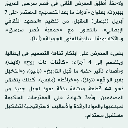
ولاحقاً، أُطلِق المعرض الثاني في قصر سرسق العريق
ببيروت، بعنوان «أدوات ما بعد التصميم» المستمر حتى 7
أبريل (نيسان) المقبل، من تنظيم «المعهد الثقافي
الإيطالي»، بالتعاون مع «جمعية قصر سرسق»،
و«الأكاديمية اللبنانية للفنون الجميلة» (ألبا).
يضيء المعرض على ابتكار ثقافة التصميم في إيطاليا،
وينقسم إلى 4 أجزاء: «كائنات ذات روح» (لايف)،
و«أصداء تأثير حقبة ما قبل التاريخ» (باليو)، و«التخيّل
يغيّر الواقع» (تولز)، و«خرائط» (مابس). كذلك يتضمّن
نحو 44 قطعة منسّقة بدقة تعود لجيل جديد من
المصمّمين، وتُعدّ شهادة على المقترحات الحكيمة
لمبدعيها والمواد الرائدة والأساليب الاستراتيجية لتشكيل
مستقبل مستدام.