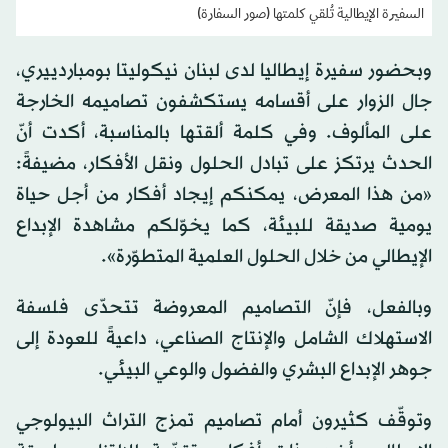
السفيرة الإيطالية تُلقي كلمتها (صور السفارة)
وبحضور سفيرة إيطاليا لدى لبنان نيكوليتا بومباردييري،
جال الزوار على أقسامه يستكشفون تصاميمه الخارجة
على المألوف. وفي كلمة ألقتها بالمناسبة، أكدت أنّ
الحدث يرتكز على تبادل الحلول ونقل الأفكار، مضيفةً:
«من هذا المعرض، يمكنكم إيجاد أفكار من أجل حياة
يومية صديقة للبيئة، كما يخوّلكم مشاهدة الإبداع
الإيطالي من خلال الحلول العلمية المتطوّرة».
وبالفعل، فإنّ التصاميم المعروضة تتحدّى فلسفة
الاستهلاك الشامل والإنتاج الصناعي، داعيةً للعودة إلى
جوهر الإبداع البشري والفضول والوعي البيئي.
وتوقّف كثيرون أمام تصاميم تمزج التراث البيولوجي