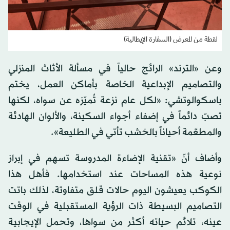
لقطة من المعرض (السفارة الإيطالية)
وعن «الترند» الرائج حالياً في مسألة الأثاث المنزلي
والتصاميم الإبداعية الخاصة بأماكن العمل، يختم
باسكوالوتشي: «لكل عام نزعة تُميّزه عن سواه، لكنها
تصبّ دائماً في إضفاء أجواء السكينة، والألوان الهادئة
والمطعَّمة أحياناً بالخشب تأتي في الطليعة».
وأضاف أنّ «تقنية الإضاءة المدروسة تسهم في إبراز
نوعية هذه المساحات عند استخدامها. فأهل هذا
الكوكب يعيشون اليوم حالات قلق متفاوتة، لذلك باتت
التصاميم البسيطة ذات الرؤية المستقبلية في الوقت
عينه، تلائم حياته أكثر من سواها، وتحمل الإيجابية