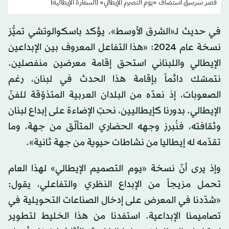
قصر سرسق استضاف «يوم التصميم الإيطالي» (السفارة الإيطالية)
في حديث لـ«الشرق الأوسط»، يؤكد باسكوالوتشي تميُّز
نسخة عام 2024: «هذا التفاعل المعروف بين الإبداعين
الإيطالي واللبناني استحق إقامة معرضين منفصلين.
نتمسّك دائماً بإقامة هذا الحدث في لبنان، رغم
الصعوبات، إذ نعدّه من البلدان العربية المتذوّقة للفنّ
الإيطالي. بدورنا كإيطاليين، نحبّ الإضاءة على إبداع لبنان
وثقافته، فنُبرز وجهه الحضاري المتألّق من جهة، وما
تقدّمه له إيطاليا من نشاطات حيوية من جهة ثانية».
وإذ يرى أنّ نسخة «يوم التصميم الإيطالي» لهذا العام
تحمل مزيجاً من الإبداع النظري والتفاعلي، يقول:
«شدّدنا في المعرض على إدخال الصناعات التحويلية في
تصاميمنا الإبداعية. استفدنا من هذا الخليط لتطوير