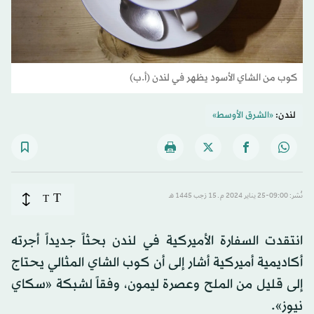
كوب من الشاي الأسود يظهر في لندن (أ.ب)
لندن:
«الشرق الأوسط»
T
نُشر: 09:00-25 يناير 2024 م ـ 15 رَجب 1445 هـ
T
انتقدت السفارة الأميركية في لندن بحثاً جديداً أجرته
أكاديمية أميركية أشار إلى أن كوب الشاي المثالي يحتاج
إلى قليل من الملح وعصرة ليمون، وفقاً لشبكة «سكاي
نيوز».