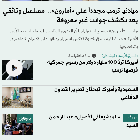
ميلانيا ترمب مجدداً على «أمازون»... مسلسل وثائقي
يعد بكشف جوانب غير معروفة
تواصل «أمازون» توسيع استثماراتها في المحتوى الوثائقي المرتبط بالسيدة الأولى
الأميركية ميلانيا ترمب، في خطوة تعكس استمرار رهانها على الاهتمام الجماهيري
بشخصيتها.
«الشرق الأوسط» (واشنطن)
منذ ساعة واحدة
أميركا تردّ 100 مليار دولار من رسوم جمركية
فرضها ترمب
السعودية وأميركا تبحثان تطوير التعاون
الدفاعي
«الميشيغاني الأصيل» عبد الرحمن
بروفايل
بروفايل
السيد