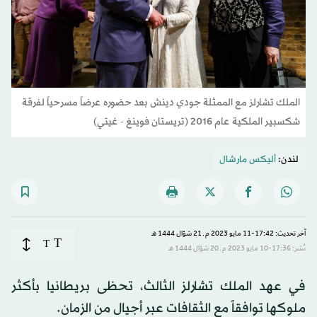
الملك تشارلز مع الممثلة جودي دينش بعد حضوره عرضاً مسرحياً لفرقة
شكسبير الملكية عام 2016 (تريستان فوينغ - غيتي)
لندن:
أليكس مارشال
آخر تحديث: 17:42-11 مايو 2023 م ـ 21 شوّال 1444 هـ
T
T
نُشر: 17:36-10 مايو 2023 م ـ 20 شوّال 1444 هـ
في عهد الملك تشارلز الثالث، تحظى بريطانيا بأكثر
ملوكها توافقاً مع الثقافات عبر أجيال من الزمان.