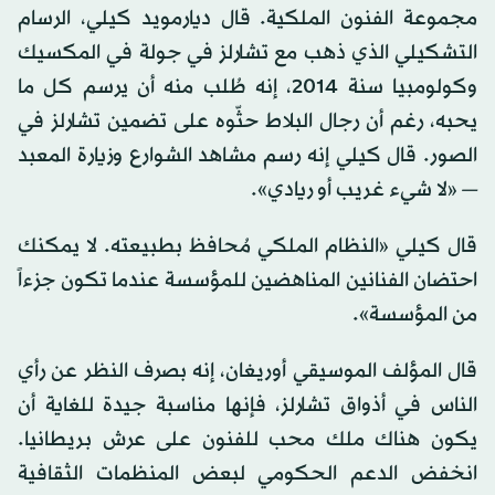
مجموعة الفنون الملكية. قال ديارمويد كيلي، الرسام
التشكيلي الذي ذهب مع تشارلز في جولة في المكسيك
وكولومبيا سنة 2014، إنه طُلب منه أن يرسم كل ما
يحبه، رغم أن رجال البلاط حثّوه على تضمين تشارلز في
الصور. قال كيلي إنه رسم مشاهد الشوارع وزيارة المعبد
— «لا شيء غريب أو ريادي».
قال كيلي «النظام الملكي مُحافظ بطبيعته. لا يمكنك
احتضان الفنانين المناهضين للمؤسسة عندما تكون جزءاً
من المؤسسة».
قال المؤلف الموسيقي أوريغان، إنه بصرف النظر عن رأي
الناس في أذواق تشارلز، فإنها مناسبة جيدة للغاية أن
يكون هناك ملك محب للفنون على عرش بريطانيا.
انخفض الدعم الحكومي لبعض المنظمات الثقافية