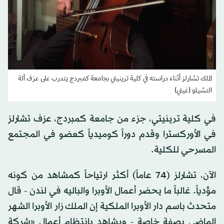
الملك تشارلز أثناء دراسته في كلية ترينيتي بجامعة كمبردج يتدرب على عزف آلة
التشيلو (غيتي)
في كلية ترينيتي، جزء من جامعة كمبردج، عزف تشارلز
في الأوركسترا وقدم دوراً كوميدياً كعضو في المجتمع
المسرحي للكلية.
الآن، تشارلز (74 عاماً) أكثر ارتياحاً كمشاهد من كونه
مؤدياً. غالباً ما يحضر أعمال الأوبرا والباليه في لندن - قال
متحدث باسم دار الأوبرا الملكية إن الملك زار الأوبرا الشهر
الماضي بصفة خاصة - ويشاهد بانتظام أعمال «شركة