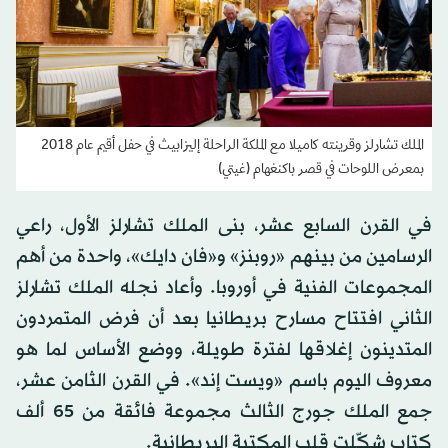
الملك تشارلز وقرينته كاميلا مع الملكة الراحلة إليزابيث في حفل أقيم عام 2018
بمعرض اللوحات في قصر باكنغهام (غيتي)
في القرن السابع عشر، بنى الملك تشارلز الأول، راعي
الرسامين من بينهم «روبنز» و«فان دايك»، واحدة من أهم
المجموعات الفنية في أوروبا. وأعاد نجله الملك تشارلز
الثاني افتتاح مسارح بريطانيا بعد أن فرض المتمردون
المتدينون إغلاقها لفترة طويلة، ووضع الأساس لما هو
معروف اليوم باسم «ويست إند». في القرن الثامن عشر،
جمع الملك جورج الثالث مجموعة فائقة من 65 ألف
كتاب شكّلت قلب المكتبة البريطانية.