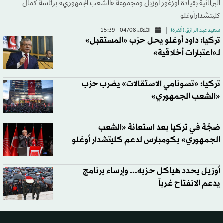
البرلمانية بقيادة أوزغور أوزيل ومجموعة «الشعب الجمهوري» برئاسة كمال
كليتشدارأوغلو
سعيد عبد الرازق (أنقرة)
الثلاثاء 04/08 - 15:39
تركيا: داود أوغلو يحل حزب «المستقبل»
لـ«اعتبارات أخلاقية»
تركيا: «تسونامي الاستقالات» يضرب حزب
«الشعب الجمهوري»
ضجَّة في تركيا بعد استعانة «الشعب
الجمهوري» بكومبارس لدعم كليتشدار أوغلو
أوزيل يحدد هياكل حزبه... وإرساء برنامج
يدعم الانفتاح غرباً