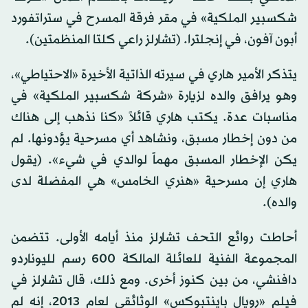
شكسبير الملكية» في مقر فرقة المسرح في ستراتفورد
أبون آفون، في إنجلترا. (تشارلز راعي كلتا المنظمتين).
يتذكر الأمير هاري في سيرته الذاتية الأخيرة «الاحتياطي»،
وهو يرافق والده لزيارة «شركة شكسبير الملكية» في
مناسبات عدة. يكتب هاري قائلاً «كنا نذهب إلى هناك
من دون إخطار مسبق، ونشاهد أي مسرحية يؤدونها. لم
يكن الإخطار المسبق مهماً لوالدي في شيء». (يقول
هاري إن مسرحية «هنري الخامس» هي المفضلة لدى
والده).
أحاطت روائع التحف تشارلز منذ أيامه الأولى. تتضمن
المجموعة الفنية للعائلة المالكة 600 رسم لليوناردو
دافنشي، من بين كنوز أخرى. ومع ذلك، قال تشارلز في
فيلم «رويال باينتبوكس» الوثائقي لعام 2013، إنه لم