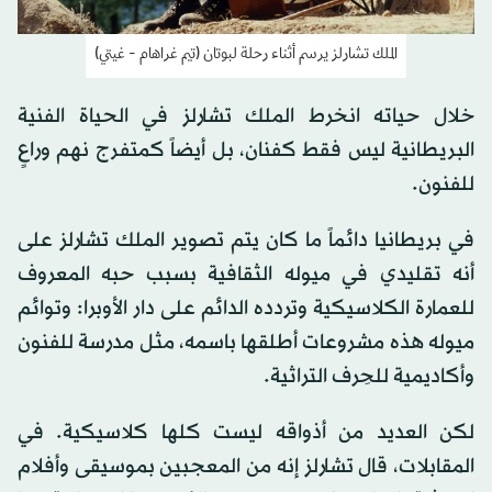
الملك تشارلز يرسم أثناء رحلة لبوتان (تيم غراهام - غيتي)
خلال حياته انخرط الملك تشارلز في الحياة الفنية
البريطانية ليس فقط كفنان، بل أيضاً كمتفرج نهم وراعٍ
للفنون.
في بريطانيا دائماً ما كان يتم تصوير الملك تشارلز على
أنه تقليدي في ميوله الثقافية بسبب حبه المعروف
للعمارة الكلاسيكية وتردده الدائم على دار الأوبرا: وتوائم
ميوله هذه مشروعات أطلقها باسمه، مثل مدرسة للفنون
وأكاديمية للحِرف التراثية.
لكن العديد من أذواقه ليست كلها كلاسيكية. في
المقابلات، قال تشارلز إنه من المعجبين بموسيقى وأفلام