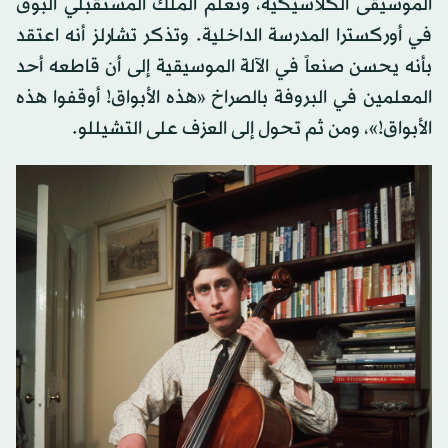
الموسيقى الكلاسيكية، وتعلم الملك المستقبلي البوق
في أوركسترا المدرسة الداخلية. وتذكر تشارلز أنه اعتقد
بأنه يحسن صنعاً في الآلة الموسيقية إلى أن قاطعه أحد
المعلمين في البروفة بالصراخ «هذه الأبواق! أوقفوا هذه
الأبواق!»، ومن ثم تحول إلى العزف على التشيللو.