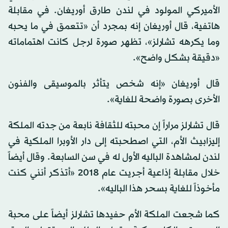
الأميركي المولود في لندن طارق أوريغان. في مقابلة
هاتفية، قال أوريغان إنه بمجرد أن «تتعمق في ما يحبه
وما يكرهه تشارلز»، تظهر صورة لرجل كانت اهتماماته
«دقيقة بشكل واضح».
قال أوريغان «إنه شخص يتأثر بالموسيقى والفنون
الأخرى بصورة واضحة للغاية».
قال تشارلز مراراً إن محبته للثقافة نابعة من جدته الملكة
إليزابيث الأم، التي اصطحبته إلى دار الأوبرا الملكية في
لندن لمشاهدة الباليه الأول له في سن السابعة. وقال أيضاً
خلال مقابلة إذاعية أجريت عام 2018 «أتذكر أنني كنت
مأخوذاً للغاية بسحر هذا الباليه».
كما شجعت الملكة الأم حفيدها تشارلز أيضاً على محبة