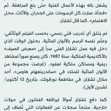
يشغل باله بهذه الأعمال الفنية حتى بلغ المراهقة. ثم
«فجأة، صارت كل الرسومات على الجدران، والأثاث، محل
الاهتمام»، كما قال تشارلز.
لم يتلق أي تدريب فني رسمي، بحسب الفيلم الوثائقي،
وعلّم نفسه الرسم بالألوان المائية. بحلول الوقت الذي
دخل فيه عمل تشارلز الفني سراً إلى «معرض الصيف»
بالأكاديمية الملكية، سنة 1987، كان يصنع صوراً لمشاهد
ريفية ومساكن ملكية لعقود. (عُرضت مجموعة من
الألوان المائية للملك في «ساندرينغهام هاوس»، أحد
منازل تشارلز، في مقاطعة نورفولك، بتاريخ 12 أكتوبر/
تشرين الأول).
كما دفع تشارلز أموالاً ليرافقه الفنانون في جولات
خارجية، منتجاً سجلات عن الفعاليات التي تُضاف إلى