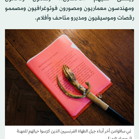
ومهندسون معماريون ومصورون فوتوغرافيون ومصممو
رقصات وموسيقيون ومديرو متاحف وأفلام.
غي سافوامن آخر أبناء جيل الطهاة الفرنسيين الذين كرّسوا حياتهم للمهنة