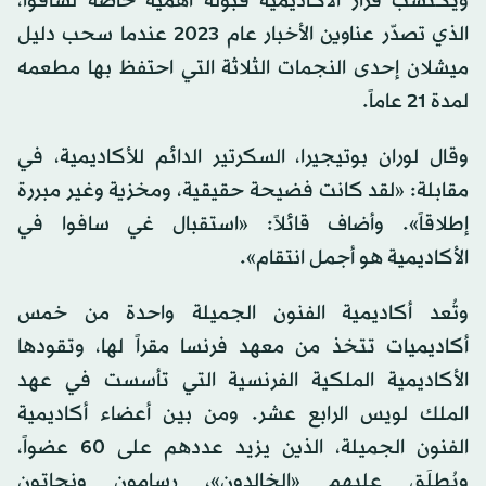
ويكتسب قرار الأكاديمية قبوله أهمية خاصة لسافوا،
الذي تصدّر عناوين الأخبار عام 2023 عندما سحب دليل
ميشلان إحدى النجمات الثلاثة التي احتفظ بها مطعمه
لمدة 21 عاماً.
وقال لوران بوتيجيرا، السكرتير الدائم للأكاديمية، في
مقابلة: «لقد كانت فضيحة حقيقية، ومخزية وغير مبررة
إطلاقاً». وأضاف قائلاً: «استقبال غي سافوا في
الأكاديمية هو أجمل انتقام».
وتُعد أكاديمية الفنون الجميلة واحدة من خمس
أكاديميات تتخذ من معهد فرنسا مقراً لها، وتقودها
الأكاديمية الملكية الفرنسية التي تأسست في عهد
الملك لويس الرابع عشر. ومن بين أعضاء أكاديمية
الفنون الجميلة، الذين يزيد عددهم على 60 عضواً،
ويُطلَق عليهم «الخالدون»، رسامون ونحاتون