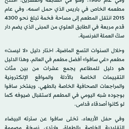
وفي عام 1980، وهو في السابعة والعشرين، افتتح
مطعمه الخاص في باريس الذي حمل اسمه. وفي عام
2015 انتقل المطعم إلى مساحة فخمة تبلغ نحو 4300
قدم مربعة في الطابق العلوي من المبنى الذي يضم دار
سكّ العملة الفرنسية.
وخلال السنوات التسع الماضية، اختار دليل «لا ليست»
مطعم «غي سافوا» أفضل مطعم في العالم، وهذا الدليل
هو دليل للمطاعم يجمع عشرات من بين مئات
التقييمات الخاصة بالأدلة والمواقع الإلكترونية
والمراجعات الصحافية الخاصة بالطهي. ويفتخر سافوا
بوجوده شبه اليومي في المطعم لاستقبال ضيوفه كما
لو كانوا أصدقاء قدامى.
وفي حفل الأربعاء، تخلى سافوا عن سترته البيضاء
التقليدية الخاصة بالطهاة، وارتدى نسخة مصممة