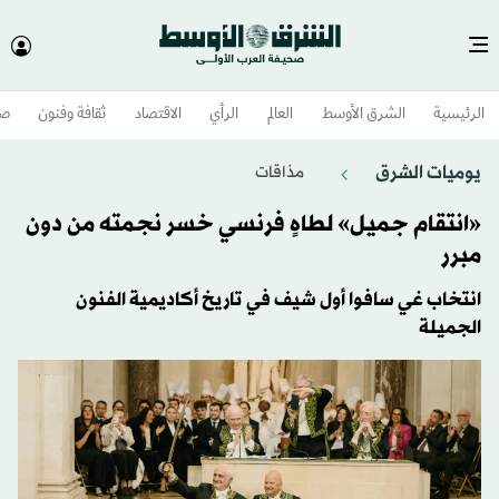
الرئيسية
الشرق الأوسط​
العالم
الرأي
الاقتصاد
ثقافة وفنون
صح
يوميات الشرق
مذاقات
«انتقام جميل» لطاهٍ فرنسي خسر نجمته من دون
مبرر
انتخاب غي سافوا أول شيف في تاريخ أكاديمية الفنون
الجميلة