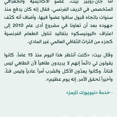
أما جان-روبير بيت، عضو الأكاديمية والجغرافي
المتخصص في الريف الفرنسي، فقال إنه كان يدفع منذ
سنوات باتجاه قبول سافوا عضواً فيها. وأضاف أنه كثف
جهوده بعد أن تعاونا في مشروع أدى عام 2010 إلى
اعتراف «اليونيسكو» بتقاليد تناول الطعام الفرنسية
كجزء من التراث الثقافي العالمي غير المادي.
وقال بيت: «كنت أنتظر هذا اليوم منذ 15 عاماً. كانوا
يقولون لي دائماً إنهم لا يريدون طاهياً لأن الطاهي ليس
فناناً. وكانوا يعدّون الأكل والشرب أمراً عادياً وليس فناً.
وأخيراً تحقق الأمر. إنه يوم عظيم».
- خدمة «نيويورك تايمز»