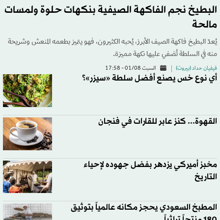
البطيخ نجم الفاكهة الصيفية بنكهات حلوة ولمسات
مالحة
يُعدّ البطيخ فاكهة الصيف الأبرز، يُحبه الكثيرون، فهو يتميز بطعمه المنعش وشريحة
منه في السلطة تُضفي عليها نكهة مميزة.
فيفيان حداد (بيروت)
السبت 01/08 - 17:58
أي نوع خس يصنع أفضل سلطة «سيزر»؟
القهوة... كنز عابر للقارات في فنجان
مخبز أميركي يزدهر بفضل جهوده لإحياء
التاريخ
المطبخ السعودي يحجز مكانه عالمياً بتوثيق
180 منتجاً تراثياً