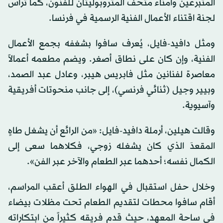
المتبرعين وأمناء متحف المتروبوليتان للفنون، كما ترأس
لجنة اقتناء الأعمال الفنية الرسمية في فرنسا.
ومثل دافيد-فايل، يُعرف سافوا بشغفه بجمع الأعمال
الفنية، وإن كان على نطاق أصغر. ويضم مطعمه أعمالاً
معاصرة لفنانين مثل فابريس هيبر، وعادل عبد الصمد،
وبيير وجيل (ثنائي فرنسي)، إلى جانب منحوتات أفريقية
وآسيوية.
وقالت هيلين، أرملة دافيد-فايل: «من الرائع أن يشغل طاهٍ
المقعدَ الذي كان يشغله زوجي، فكلاهما سعى إلى
الكمال نفسه؛ أحدهما عبر الطعام والآخر عبر الفن».
وخلال حفل استقبال في الهواء الطلق أعقب المراسم،
أقام سافوا محطات لتقديم الطعام تحت مظلات بيضاء
في ساحة المعهد، حيث قدم فريقه كثيراً من ابتكاراته