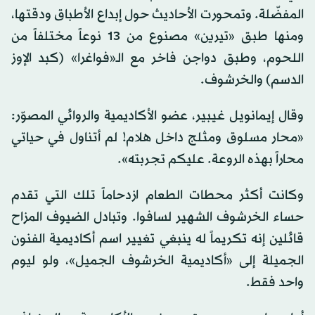
المفضّلة. وتمحورت الأحاديث حول إبداع الأطباق ودقتها،
ومنها طبق «تيرين» مصنوع من 13 نوعاً مختلفاً من
اللحوم، وطبق دواجن فاخر مع الـ«فواغرا» (كبد الإوز
الدسم) والخرشوف.
وقال إيمانويل غيبير، عضو الأكاديمية والروائي المصوّر:
«محار مسلوق ومثلج داخل هلام! لم أتناول في حياتي
محاراً بهذه الروعة. عليكم تجربته».
وكانت أكثر محطات الطعام ازدحاماً تلك التي تقدم
حساء الخرشوف الشهير لسافوا. وتبادل الضيوف المزاح
قائلين إنه تكريماً له ينبغي تغيير اسم أكاديمية الفنون
الجميلة إلى «أكاديمية الخرشوف الجميل»، ولو ليوم
واحد فقط.