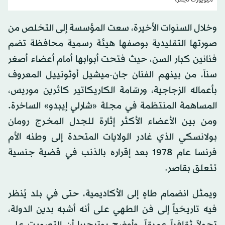
(نيويورك تايمز)
وخلال السنوات الأخيرة، سعت المؤسسة إلى التخلص من
صورتها التقليدية بوصفها هيئة رسمية محافظة تضم
فنانين كبار السن، حيث فتحت أبوابها أمام أعضاء أصغر
سناً، من بينهم الفنان جان-ميشيل أوثونييل المعروف
بأعماله الزجاجية، ورسّامة الكاريكاتير كاثرين موريس،
المساهمة المنتظمة في مجلة «شارلي إيبدو» الساخرة.
ومن بين الأعضاء الأكثر إثارة للجدل المخرج رومان
بولانسكي الذي غادر الولايات المتحدة إلى وطنه الأم
فرنسا عام 1978 بعد إقراره بالذنب في قضية جنسية
تتعلق بقاصر.
ويمثل انضمام طاهٍ إلى الأكاديمية، حتى في بلد يُنظر
فيه تاريخياً إلى فن الطهي على أنه أشبه بدين الدولة،