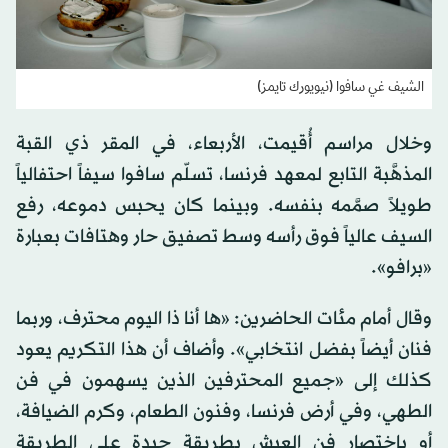
الشيف غي سافوا (نيويورك تايمز)
وخلال مراسم أُقيمت، الأربعاء، في المقر ذي القبة
المذهَّبة التابع لمعهد فرنسا، تسلّم سافوا سيفاً احتفالياً
طويلاً صمَّمه بنفسه. وبينما كان يحبس دموعه، رفع
السيف عالياً فوق رأسه وسط تصفيق حار وهتافات بعبارة
«برافو».
وقال أمام مئات الحاضرين: «ها أنا ذا اليوم محترف، وربما
فنان أيضاً بفضل انتخابي». وأضاف أن هذا التكريم يعود
كذلك إلى «جميع المحترفين الذين يسهمون في فن
الطهي، وفي أرض فرنسا، وفنون الطعام، وكرم الضيافة،
أو باختصار فن العيش بطريقة جيدة على الطريقة