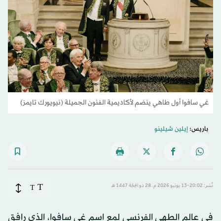
غي سافوا أول طاهي ينضم لأكاديمية الفنون الجميلة (نيويورك تايمز)
باريس:
إيلين شيلينو
T
نُشر: 20:02-13 يونيو 2026 م ـ 28 ذو الحِجّة 1447 هـ
T
في عالم الطهي الفرنسي لمع اسم غي سافوا، الذي رافق