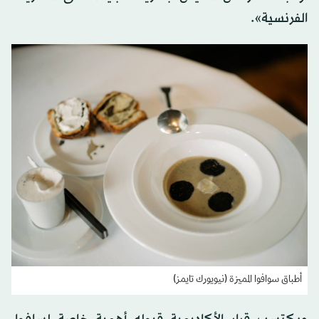
الفرنسية».
أطباق سوافوا المميزة (نيويورك تايمز)