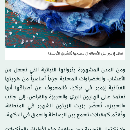
تعتمد إزمير على الأسماك في مطبخها (الشرق الأوسط)
ومن المدن المشهورة بثرواتها النباتية التي تجعل من
الأعشاب والخضراوات المحلية جزءاً أساسياً من هويتها
الغذائية إزمير في تركيا، فالمعروف عن أطباقها أنها
تعتمد على الهليون البري والخبيزة والقراص، إلى جانب
«الجيبز»، تُحضَّر بزيت الزيتون الشهير في المنطقة،
وتُقدَّم كمقبلات تجمع بين البساطة والعمق في النكهة.
ولا تكتمل التجربة دون مرافقة هذه الأطباق بالمأكولات