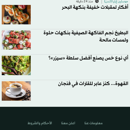
جوسلين إيليا (لندن)
منذ 24 دقيقة
أفكار لمقبلات خفيفة بنكهة البحر
البطيخ نجم الفاكهة الصيفية بنكهات حلوة
ولمسات مالحة
أي نوع خس يصنع أفضل سلطة «سيزر»؟
القهوة... كنز عابر للقارات في فنجان
معلومات عنا
اعلن معنا
الأحكام والشروط