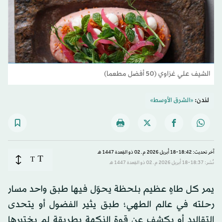
الشيف علي غزاوي (50 أفضل مطعما)
لندن:
«الشرق الأوسط»
آخر تحديث: 18:42-18 أبريل 2026 م ـ 02 ذو القِعدة 1447 هـ
T
T
نُشر: 18:37-18 أبريل 2026 م ـ 02 ذو القِعدة 1447 هـ
يمر كل طاهٍ عظيم بلحظة يحوّل فيها طبق واحد مسار
رحلته في عالم الطهي؛ طبق يثير الفضول أو يتحدى
التقاليد أو يكشف عن قوة النكهة بطريقة لم يختبرها