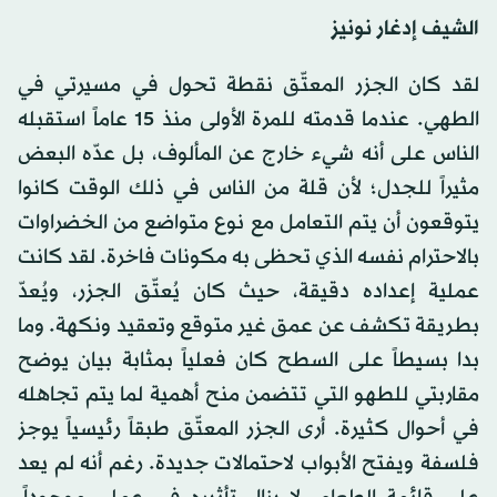
الشيف إدغار نونيز
لقد كان الجزر المعتّق نقطة تحول في مسيرتي في
الطهي. عندما قدمته للمرة الأولى منذ 15 عاماً استقبله
الناس على أنه شيء خارج عن المألوف، بل عدّه البعض
مثيراً للجدل؛ لأن قلة من الناس في ذلك الوقت كانوا
يتوقعون أن يتم التعامل مع نوع متواضع من الخضراوات
بالاحترام نفسه الذي تحظى به مكونات فاخرة. لقد كانت
عملية إعداده دقيقة، حيث كان يُعتّق الجزر، ويُعدّ
بطريقة تكشف عن عمق غير متوقع وتعقيد ونكهة. وما
بدا بسيطاً على السطح كان فعلياً بمثابة بيان يوضح
مقاربتي للطهو التي تتضمن منح أهمية لما يتم تجاهله
في أحوال كثيرة. أرى الجزر المعتّق طبقاً رئيسياً يوجز
فلسفة ويفتح الأبواب لاحتمالات جديدة. رغم أنه لم يعد