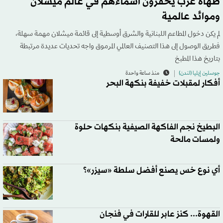
طهاة عرب يحفرون أسماءهم في عالم ميشلان
وموائد عالمية
لم يكن دخول المطاعم اللبنانية والشرق أوسطية إلى قائمة ميشلان مهمة سهلة،
فطريق الوصول إلى هذا التصنيف العالمي المرموق واجه تحديات عديدة مرتبطة
بتاريخ هذا المطبخ
جوسلين إيليا (لندن)
منذ ساعة واحدة
أفكار لمقبلات خفيفة بنكهة البحر
البطيخ نجم الفاكهة الصيفية بنكهات حلوة
ولمسات مالحة
أي نوع خس يصنع أفضل سلطة «سيزر»؟
القهوة... كنز عابر للقارات في فنجان