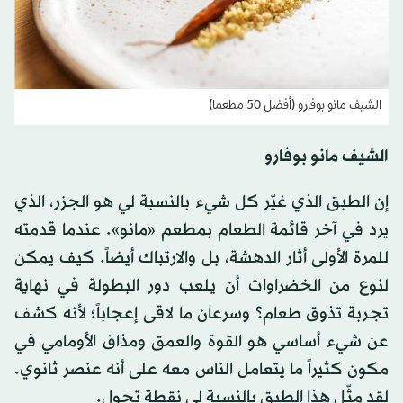
الشيف مانو بوفارو (أفضل 50 مطعما)
الشيف مانو بوفارو
إن الطبق الذي غيّر كل شيء بالنسبة لي هو الجزر، الذي
يرد في آخر قائمة الطعام بمطعم «مانو». عندما قدمته
للمرة الأولى أثار الدهشة، بل والارتباك أيضاً. كيف يمكن
لنوع من الخضراوات أن يلعب دور البطولة في نهاية
تجربة تذوق طعام؟ وسرعان ما لاقى إعجاباً؛ لأنه كشف
عن شيء أساسي هو القوة والعمق ومذاق الأومامي في
مكون كثيراً ما يتعامل الناس معه على أنه عنصر ثانوي.
لقد مثّل هذا الطبق بالنسبة لي نقطة تحول.