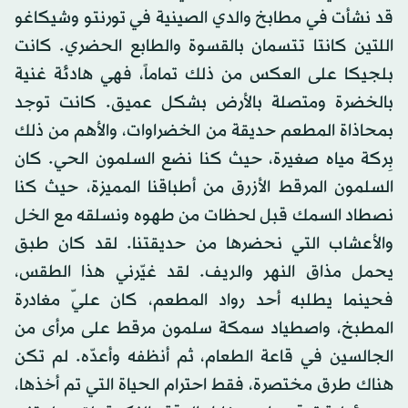
قد نشأت في مطابخ والدي الصينية في تورنتو وشيكاغو
اللتين كانتا تتسمان بالقسوة والطابع الحضري. كانت
بلجيكا على العكس من ذلك تماماً، فهي هادئة غنية
بالخضرة ومتصلة بالأرض بشكل عميق. كانت توجد
بمحاذاة المطعم حديقة من الخضراوات، والأهم من ذلك
بِركة مياه صغيرة، حيث كنا نضع السلمون الحي. كان
السلمون المرقط الأزرق من أطباقنا المميزة، حيث كنا
نصطاد السمك قبل لحظات من طهوه ونسلقه مع الخل
والأعشاب التي نحضرها من حديقتنا. لقد كان طبق
يحمل مذاق النهر والريف. لقد غيّرني هذا الطقس،
فحينما يطلبه أحد رواد المطعم، كان عليّ مغادرة
المطبخ، واصطياد سمكة سلمون مرقط على مرأى من
الجالسين في قاعة الطعام، ثم أنظفه وأعدّه. لم تكن
هناك طرق مختصرة، فقط احترام الحياة التي تم أخذها،