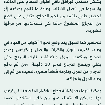
بشكل مستمر، فيرافق باقي أطباق الطعام على المائدة
ولا سيما في فصل الشتاء. وعادة ما تقوم بصنعه إثر
تحضير طبق يتألف من لحم الدجاج، فتبقي على قطع
من الدجاج المطبوخ جانباً كي تستخدمها مع مرقها
للشوربة.
لتحضير هذا الطبق يتم وضع نحو 4 أكواب من المياه في
وعاء. نضيف الجزر والكراث والبصل والكرفس وصدر
الدجاج ومكعب المرق والأعشاب. نترك المزيج حتى
يغلي وينضج الدجاج لنحو 20 دقيقة. ومن ثم نرفع
الدجاج من المرق ونفرمه قطعاً صغيرة، لنعيده من ثم إلى
وعاء المرق ونحرّكه.
يمكننا فيما بعد إضافة قطع الخضار المقطعة التي نرغب
بها. ويمكن الاستغناء عنها من خلال استخدام نصف