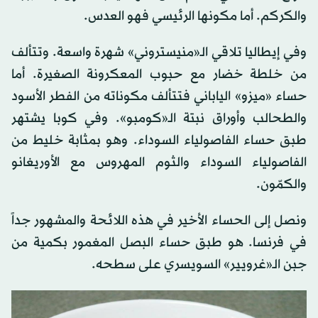
والكركم. أما مكونها الرئيسي فهو العدس.
وفي إيطاليا تلاقي الـ«منيستروني» شهرة واسعة. وتتألف
من خلطة خضار مع حبوب المعكرونة الصغيرة. أما
حساء «ميزو» الياباني فتتألف مكوناته من الفطر الأسود
والطحالب وأوراق نبتة الـ«كومبو». وفي كوبا يشتهر
طبق حساء الفاصولياء السوداء. وهو بمثابة خليط من
الفاصولياء السوداء والثوم المهروس مع الأوريغانو
والكمّون.
ونصل إلى الحساء الأخير في هذه اللائحة والمشهور جداً
في فرنسا. هو طبق حساء البصل المغمور بكمية من
جبن الـ«غرويير» السويسري على سطحه.