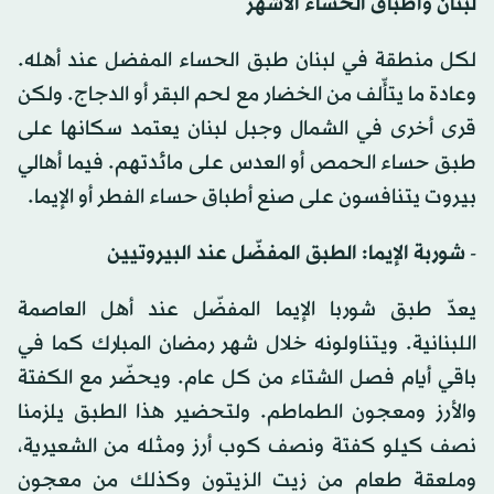
لبنان وأطباق الحساء الأشهر
لكل منطقة في لبنان طبق الحساء المفضل عند أهله.
وعادة ما يتأّلف من الخضار مع لحم البقر أو الدجاج. ولكن
قرى أخرى في الشمال وجبل لبنان يعتمد سكانها على
طبق حساء الحمص أو العدس على مائدتهم. فيما أهالي
بيروت يتنافسون على صنع أطباق حساء الفطر أو الإيما.
- شوربة الإيما: الطبق المفضّل عند البيروتيين
يعدّ طبق شوربا الإيما المفضّل عند أهل العاصمة
اللبنانية. ويتناولونه خلال شهر رمضان المبارك كما في
باقي أيام فصل الشتاء من كل عام. ويحضّر مع الكفتة
والأرز ومعجون الطماطم. ولتحضير هذا الطبق يلزمنا
نصف كيلو كفتة ونصف كوب أرز ومثله من الشعيرية،
وملعقة طعام من زيت الزيتون وكذلك من معجون