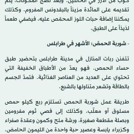
كوب من الأرز في الحالتين. وبعد نضج المكونات، يتم
تقديمه على المائدة مزيناً بالبقدونس المفروم. وكذلك
يمكننا إضافة حبات اللوز المحمّص عليه، فيضفي طعماً
لذيذاً على الطبق.
- شوربة الحمصّ: الأشهر في طرابلس
تتفنن ربات المنازل في مدينة طرابلس بتحضير طبق
حساء الحمص. فهو يعدّ من الأطباق الخفيفة التي
تحتوي على العديد من العناصر الغذائية. فتمدّ الجسم
بالطاقة وتشعر متناولها بالشبع.
طريقة عمل شوربة الحمص تستلزم ربع كيلو حمص
مسلوق أو معلّب. وكذلك إلى فصي ثوم مفرومين
وبصلة مقطعة صغيرة، ورشة ملح وكمون وعقدة صفراء
وكزبراء يابسة وعصير حبة واحدة من الليمون الحامض.