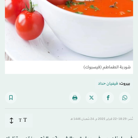
شوربة الطماطم (فيسبوك)
بيروت:
فيفيان حداد
T
نُشر: 18:29-22 فبراير 2025 م ـ 24 شَعبان 1446 هـ
T