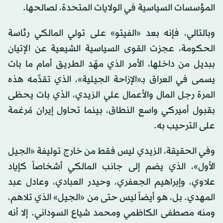
المؤسسات السياسية في الولايات المتحدة، لصالحها.
وبالتالي، فإنه بعد «الفيتو» على تولي المالكي رئاسة
الحكومة، عجزت القوى السياسية الشيعية عن الإتيان
ببديل من داخلها، الأمر الذي مهّد الطريق أمام ما بات
يسمى في العراق بـ«الإزاحة الجيلية»، الذي تقدَّمه هذه
المرة رجل المال والأعمال علي الزيدي، الذي بات يحظى
بقبول أميركي واسع النطاق، بينما تحاول إيران مُرغمة
على الترحيب به.
وفي الحقيقة، الزيدي ليس فقط من خارج توليفة «الجيل
الأول»، الذي يضم إلى جانب المالكي أشخاصاً كإياد
علاوي، وإبراهيم الجعفري، وحيدر العبادي، وعادل عبد
المهدي. بل، هو أيضاً ليس حتى من «الجيل» الذي تلاهم،
ومنه مصطفى الكاظمي ومحمد شياع السوداني. إلا أنه