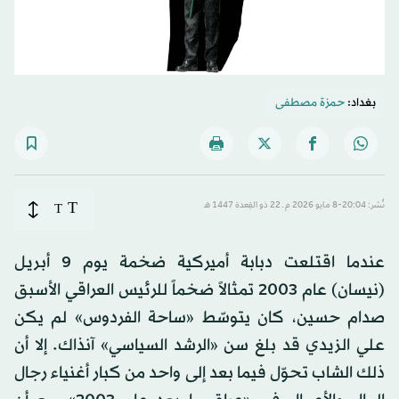
بغداد:
حمزة مصطفى
T
نُشر: 20:04-8 مايو 2026 م ـ 22 ذو القِعدة 1447 هـ
T
عندما اقتلعت دبابة أميركية ضخمة يوم 9 أبريل
(نيسان) عام 2003 تمثالاً ضخماً للرئيس العراقي الأسبق
صدام حسين، كان يتوسّط «ساحة الفردوس» لم يكن
علي الزيدي قد بلغ سن «الرشد السياسي» آنذاك. إلا أن
ذلك الشاب تحوّل فيما بعد إلى واحد من كبار أغنياء رجال