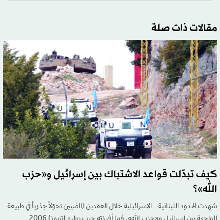
مقالات ذات صلة
كيف تبدّلت قواعد الاشتباك بين إسرائيل و«حزب
الله»؟
شهدت الحدود اللبنانية - الإسرائيلية خلال العقدين الماضيين تحوّلاً جذرياً في طبيعة
المواجهة بين إسرائيل و«حزب الله». فما أفرزته حرب يوليو (تموز) 2006