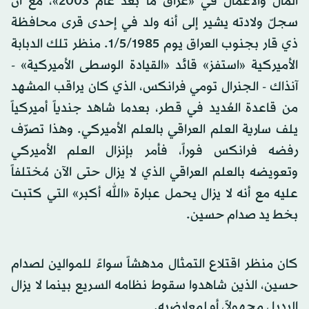
المال والأعمال في «عراق ما بعد عام 2003»، مع أن
سجلّ ولادته يشير إلى أنه ولد في إحدى قرى محافظة
ذي قار بجنوب العراق يوم 1/5/1985. منظر تلك الدبابة
الأميركية «استفز» قائد «القيادة الوسطى الأميركية» -
آنذاك - الجنرال تومي فرانكس، الذي كان يراقب المشهد
من قاعدة العُديد في قطر، بعدما شاهد جندياً أميركياً
يلف سارية العلم العراقي بالعلم الأميركي. وهذا تصرّف
رفضه فرانكس فوراً، فأمر بإنزال العلم الأميركي
وتعويضه بالعلم العراقي الذي لا يزال حتى الآن مُختلفاً
عليه مع أنه لا يزال يحمل عبارة «الله أكبر» التي كتبت
بخط يد صدام حسين.
كان منظر اقتلاع التمثال مدهشاً سواءً للموالين لصدام
حسين، الذين شاهدوا سقوط نظامه السريع بينما لا يزال
البديل مجهولاً، أو لمعارضيه.