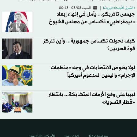
«الشرق الأوسط» (بيروت)
السبت 08/08 - 00:18
جيمس تالاريكو... يأمل في إنهاء إبعاد
«ديمقراطيي» تكساس عن مجلس الشيوخ
كيف تحولت تكساس جمهورية... وأين تتركز
قوة الحزبين؟
لولا يخوض الانتخابات في وجه «منظمات
الإجرام» واليمين المدعوم أميركياً
ليبيا على وقع الأزمات المتشابكة... بانتظار
«قطار التسوية»
معلومات عنا
اعلن معنا
الأحكام والشروط