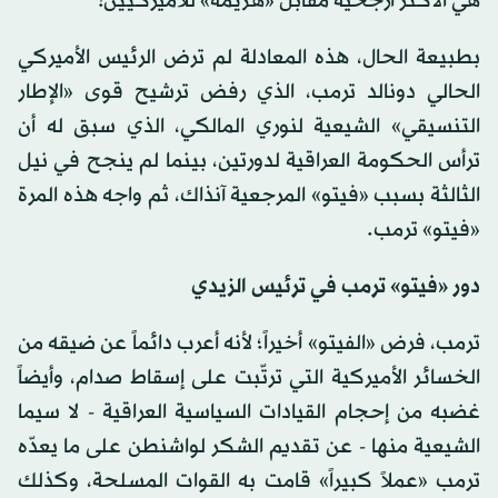
هي الأكثر أرجحية مقابل «هزيمة» للأميركيين!
بطبيعة الحال، هذه المعادلة لم ترض الرئيس الأميركي
الحالي دونالد ترمب، الذي رفض ترشيح قوى «الإطار
التنسيقي» الشيعية لنوري المالكي، الذي سبق له أن
ترأس الحكومة العراقية لدورتين، بينما لم ينجح في نيل
الثالثة بسبب «فيتو» المرجعية آنذاك، ثم واجه هذه المرة
«فيتو» ترمب.
دور «فيتو» ترمب في ترئيس الزيدي
ترمب، فرض «الفيتو» أخيراً؛ لأنه أعرب دائماً عن ضيقه من
الخسائر الأميركية التي ترتّبت على إسقاط صدام، وأيضاً
غضبه من إحجام القيادات السياسية العراقية - لا سيما
الشيعية منها - عن تقديم الشكر لواشنطن على ما يعدّه
ترمب «عملاً كبيراً» قامت به القوات المسلحة، وكذلك