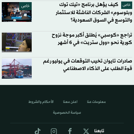
كيف يؤهل برنامج «تيك توك
خاص
خاص
وبلوسوم» الشركات الناشئة للاستثمار
والتوسع في السوق السعودية؟
تراجع «كوسبي» يُطلق أكبر موجة نزوح
كورية نحو «وول ستريت» في 6 أشهر
صادرات تايوان تخيب التوقعات في يوليو رغم
قوة الطلب على الذكاء الاصطناعي
معلومات عنا
اعلن معنا
الأحكام والشروط
سياسة الخصوصية
تابعنا