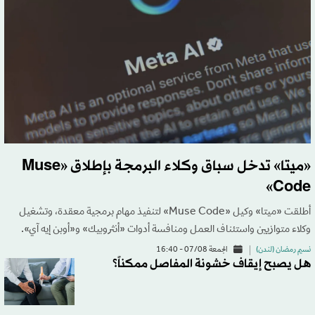
«ميتا» تدخل سباق وكلاء البرمجة بإطلاق «Muse
Code»
أطلقت «ميتا» وكيل «Muse Code» لتنفيذ مهام برمجية معقدة، وتشغيل
وكلاء متوازيين واستئناف العمل ومنافسة أدوات «أنثروبيك» و«أوبن إيه آي».
نسيم رمضان (لندن)
الجمعة 07/08 - 16:40
هل يصبح إيقاف خشونة المفاصل ممكناً؟