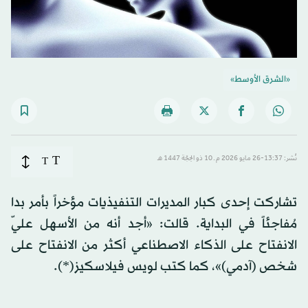
«الشرق الأوسط»
T
نُشر: 13:37-26 مايو 2026 م ـ 10 ذو الحِجّة 1447 هـ
T
تشاركت إحدى كبار المديرات التنفيذيات مؤخراً بأمر بدا
مُفاجئاً في البداية. قالت: «أجد أنه من الأسهل عليّ
الانفتاح على الذكاء الاصطناعي أكثر من الانفتاح على
شخص (آدمي)»، كما كتب لويس فيلاسكيز(*).