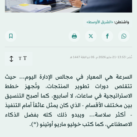
واشنطن:
«الشرق الأوسط»
T
نُشر: 13:53-21 مايو 2026 م ـ 05 ذو الحِجّة 1447 هـ
T
السرعة هي المعيار في مجالس الإدارة اليوم... حيث
تتقلص دورات تطوير المنتجات، وتُجهز خطط
الاستراتيجية في ساعات، لا أسابيع. كما أصبح التنسيق
بين مختلف الأقسام - الذي كان يمثل عائقاً أمام التنفيذ
- أكثر سلاسة... ويبدو ذلك كله بفضل الذكاء
الاصطناعي، كما كتب خوليو ماريو أوتينو (*).