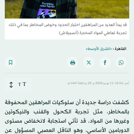
قد يبدأ العديد من المراهقين اختبار الحدود وخوض المخاطر بما في ذلك
تجربة تعاطي المواد المخدرة (أنسبيلاش)
القاهرة :
«الشرق الأوسط»
T
نُشر: 16:54-11 يونيو 2026 م ـ 26 ذو الحِجّة 1447 هـ
T
كشفت دراسة جديدة أن سلوكيات المراهقين المحفوفة
بالمخاطر، مثل تجربة الكحول والقنب والنيكوتين
وغيرها من المواد، قد تأتي استجابة لانخفاض مستوى
الدوبامين الأساسي، وهو الناقل العصبي المسؤول عن