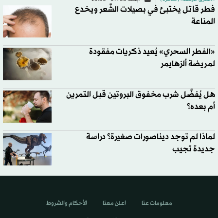
فطر قاتل يختبئ في بصيلات الشَّعر ويخدع
المناعة
«الفطر السحري» يُعيد ذكريات مفقودة
لمريضة ألزهايمر
هل يُفضَّل شرب مخفوق البروتين قبل التمرين
أم بعده؟
لماذا لم توجد ديناصورات صغيرة؟ دراسة
جديدة تجيب
معلومات عنا
اعلن معنا
الأحكام والشروط