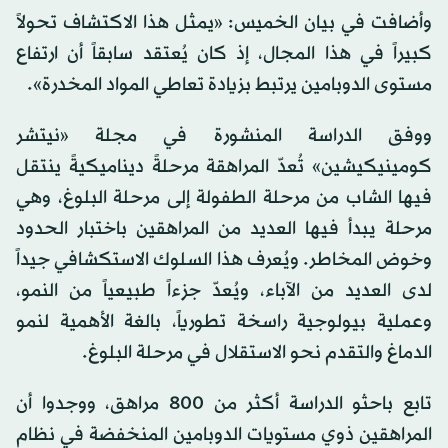
وأضافت في بيان الخميس: «يمثل هذا الاكتشاف تحولاً
كبيراً في هذا المجال، إذ كان يُعتقد سابقاً أن ارتفاع
مستوى الدوبامين يرتبط بزيادة تعاطي المواد المخدرة».
ووفق الدراسة المنشورة في مجلة «نيتشر
كومينيكيشين» تُعدّ المراهقة مرحلةً ديناميكيةً ينتقل
فيها الشاب من مرحلة الطفولة إلى مرحلة البلوغ، وهي
مرحلة يبدأ فيها العديد من المراهقين باختبار الحدود
وخوض المخاطر. ويُعرف هذا السلوك الاستكشافي جيداً
لدى العديد من الآباء، ويُعدّ جزءاً طبيعياً من النمو،
وعملية بيولوجية راسخة تطورياً، بالغة الأهمية لنمو
الدماغ والتقدم نحو الاستقلال في مرحلة البلوغ.
تابع باحثو الدراسة أكثر من 800 مراهق، ووجدوا أن
المراهقين ذوي مستويات الدوبامين المنخفضة في نظام