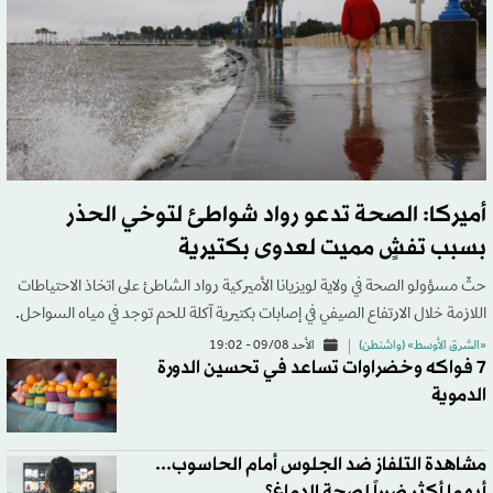
أميركا: الصحة تدعو رواد شواطئ لتوخي الحذر
بسبب تفشٍ مميت لعدوى بكتيرية
حثّ مسؤولو الصحة في ولاية لويزيانا الأميركية رواد الشاطئ على اتخاذ الاحتياطات
اللازمة خلال الارتفاع الصيفي في إصابات بكتيرية آكلة للحم توجد في مياه السواحل.
«الشرق الأوسط» (واشنطن)
الأحد 09/08 - 19:02
7 فواكه وخضراوات تساعد في تحسين الدورة
الدموية
مشاهدة التلفاز ضد الجلوس أمام الحاسوب...
أيهما أكثر ضرراً لصحة الدماغ؟