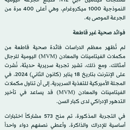
لمنتجات فيتامين «بي 12»، فتبلغ الجرعة اليومية
النموذجية 1000 ميكروغرام، وهي أعلى 400 مرة من
الجرعة الموصى به.
فوائد صحية غير قاطعة
لم تُظهر معظم الدراسات فائدة صحية قاطعة من
مكملات الفيتامينات والمعادن (MVM) اليومية للرجال
أمثالك. ومع ذلك، تشير تجربة سريرية حديثة، نُشرت
على الإنترنت بتاريخ 18 يناير (كانون الثاني) 2024، في
المجلة الأميركية للتغذية السريرية، إلى أن تناول مكملات
الفيتامينات والمعادن (MVM) قد يساعد في تأخير
التدهور الإدراكي لدى كبار السن.
في التجربة المذكورة، تم منح 573 مشاركاً اختبارات
أساسية للإدراك والذاكرة. وأعطي نصفهم دواء واحداً