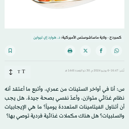
كمبردج - ولاية ماساشوستس الأميركية:
د. هوارد إي ليواين
T
نُشر: 16:47-6 يونيو 2024 م ـ 30 ذو القِعدة 1445 هـ
T
س: أنا في أواخر الستينات من عمري، وأتبع ما أعتقد أنه
نظام غذائي متوازن، وأعدّ نفسي بصحة جيدة. هل يجب
أن أتناول الفيتامينات المتعددة يومياً؟ ما هي الإيجابيات
والسلبيات؟ هل هناك مكملات غذائية فردية توصي بها؟