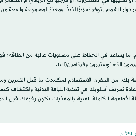
 تقليبها في المعكرونة، أو مزجها مع الزبادي أو العصائر أ
ر دوار الشمس توفر تعزيزًا لذيذًا ومغذيًا لمجموعة واسعة من 
وم، ما يساعد في الحفاظ على مستويات عالية من الطاقة؛ فه
لهرمون التستوستيرون وفيتامين(ك).
اصة بك، من المغري الاستسلام لمكملات ما قبل التمرين وم
لإعادة تعريف أسلوبك في تغذية اللياقة البدنية واكتشاف كي
اطة الأطعمة الكاملة الغنية بالمغذيات تكون رفيقك قبل التم