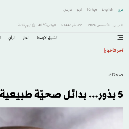
عربي
English
Türkçe
اردو
فارسى
الخميس,
6 أغسطس 2026
-
22 صفَر 1448 هـ
الرياض
℃
40
غيوم قاتمة
الشرق الأوسط​
العالم
الرأي
ا
«الطيران المباشر» يُسهل عودة السودانيين من مصر
آخر الأخبار
صحتك
5 بذور... بدائل صحيّة طبيعية لاكتساب الطاقة