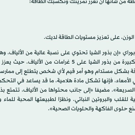
لوزن، على تعزيز مستويات الطاقة لديك.
بوراي «إن بذور الشيا تحتوي على نسبة عالية من الألياف، وه
لتعزيز مستويات الطاقة قبل التمرين. إذ تحتوي ملعقة كبيرة من بذور الشيا على 5 غرامات من ال
اقة بشكل مستدام وهو أمر قيم لأي شخص يتطلع إلى ممارسة
 الأمعاء، فإنها تشكل مادة هلامية، ما قد يساعد في التحك
لسريعة». مضيفا «إلى جانب محتواها من الألياف، تتمتع بذو
أحماض أوميغا 3 الدهنية الصحية للقلب والبروتين النباتي. ونظرًا لطبيعتها المحبة للم
 لصنع حلوى الفاكهة والحلويات الصحية».