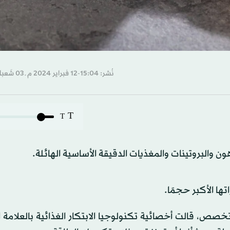
نُشر: 15:04-12 فبراير 2024 م ـ 03 شَعبان 1445 هـ
T
T
ون والبروتينات والمغذيات الدقيقة الأساسية الهائلة.
ها الأكبر حجمًا.
ره موقع «onlymyhealth» الطبي المتخصص، قالت أخصائية تكنولوجيا الابتكار الغذائية بالعلا