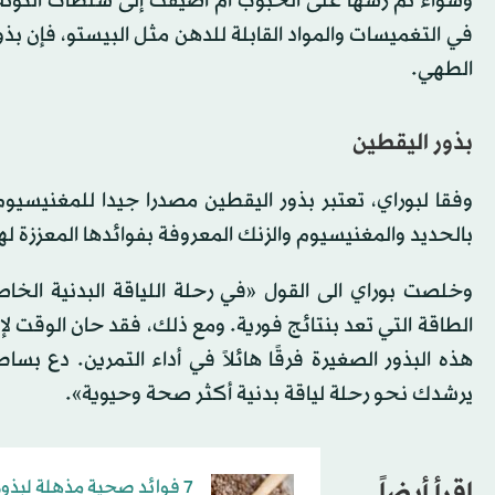
وسواء تم رشها على الحبوب أم أضيفت إلى سلطات التونة أو
في التغميسات والمواد القابلة للدهن مثل البيستو، فإن بذو
الطهي.
بذور اليقطين
وفقا لبوراي، تعتبر بذور اليقطين مصدرا جيدا للمغنيسي
بالحديد والمغنيسيوم والزنك المعروفة بفوائدها المعززة 
وخلصت بوراي الى القول «في رحلة اللياقة البدنية الخ
الطاقة التي تعد بنتائج فورية. ومع ذلك، فقد حان الوقت 
هذه البذور الصغيرة فرقًا هائلاً في أداء التمرين. دع بس
يرشدك نحو رحلة لياقة بدنية أكثر صحة وحيوية».
اقرأ أيضاً
7 فوائد صحية مذهلة لبذور الكتّان