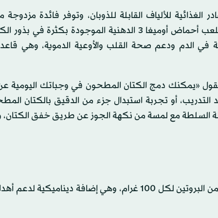
 الغذائية للألياف القابلة للذوبان، وتوفر فائدة مزدوجة 
المساعدة في تنظيم نسبة السكر في الدم والشهية. إذ تلعب أحماض أوميغا 3 الدهنية الموجودة بكثرة ف
 في الدم ودعم صحة القلب والأوعية الدموية، وهي قاعد
، تقول «يمكنك دمج الكتان المطحون في وجباتك اليومية ع
د التدريب، أو تجربة استبدال جزء من الدقيق بالكتان المط
يلة السلطة مع لمسة من نكهة الجوز عن طريق خفق الكتان، 
توفر بذور القنب، وخاصة قلوب القنب المقشورة، 35 غرامًا من البروتين لكل 100 غرام، وهي إضافة دينام