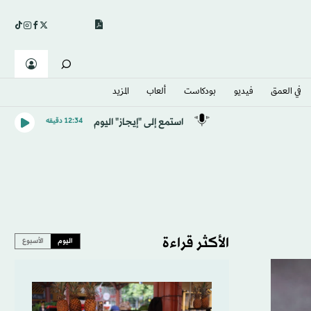
في العمق
فيديو
بودكاست
ألعاب
المزيد
استمع إلى "إيجاز" اليوم
12:34 دقيقه
الأكثر قراءة
اليوم
الأسبوع