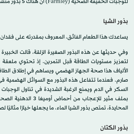
للوجبات الخفيفة الصحية (Farmley) ان هناك 5 بذور منشطة من شأنها أن تعزز تمرينك وتكسبك الطاقة:
بذور الشيا
يساعدك هذا الطعام الفائق، المعروف بمقدرته على فقدان ا
وفي حديثها عن هذه البذور الصغيرة الزلقة، قالت الخبيرة 
الألياف هذا صحة الجهاز الهضمي ويساهم في إطلاق الط
صارم. فعندما تتفاعل هذه البذور مع السوائل الهضمية في
السكر في الدم ويمنع الرغبة الشديدة في تناول الوجبات ا
بملف مثير للإعجاب من 
المحايدة، تمتص بذور الشيا الماء، ما يجعلها خيارًا مثاليًا
بذور الكتان