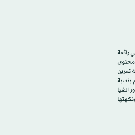
ي رائعة
ألياف. حيث يعزز محتوى
 تمرين
م بنسبة
ر الشيا
اء ونكهتها