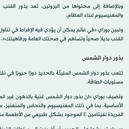
وبالإضافة إلى محتواها من البروتين، تعد بذور القنب م
والمغنيسيوم لبناء العظام.
القنب بديلاً صحياً وتساهم في صحتك العامة ورفاهيتك».
بذور دوار الشمس
تلعب بذور دوار الشمس المليئة بالحديد دورًا حيويًا ف
مستويات الطاقة.
وتضيف بوراي «ان بذور دوار الشمس غنية بالدهون غير ال
الأساسية، بما في ذلك المغنيسيوم والنحاس والمنغنيز، ما
الفريدة لفيتامين E الموجود بشكل طبيعي من الأطعمة مثل بذور دوار الشمس تقلل من خطر الإصابة بالسرطان».