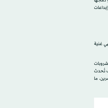
و دمجها
إبداعات
ي غنية
شروبات
ف تُحدث
رين، ما