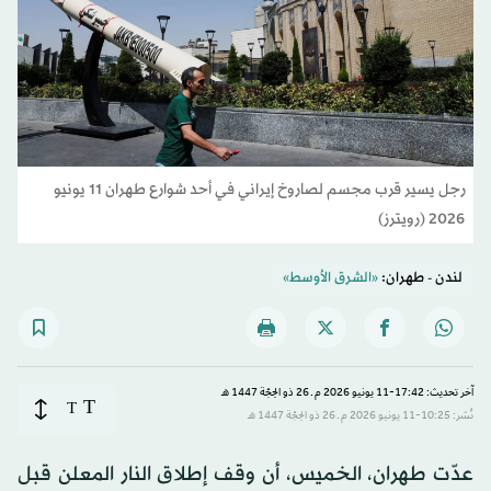
رجل يسير قرب مجسم لصاروخ إيراني في أحد شوارع طهران 11 يونيو
2026 (رويترز)
لندن - طهران:
«الشرق الأوسط»
آخر تحديث: 17:42-11 يونيو 2026 م ـ 26 ذو الحِجّة 1447 هـ
T
T
نُشر: 10:25-11 يونيو 2026 م ـ 26 ذو الحِجّة 1447 هـ
عدّت طهران، الخميس، أن وقف إطلاق النار المعلن قبل