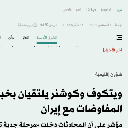
عربي
English
Türkçe
اردو
فارسى
الجمعة,
7 أغسطس 2026
-
23 صفَر 1448 هـ
الرياض
℃
44
غيوم متفرقة
الشرق الأوسط​
العالم
الرأي
ا
مدير مكلارين: علاقة نوريس وبياستري أصبحت أقوى رغم 
آخر الأخبار
شؤون إقليمية
ويتكوف وكوشنر يلتقيان بخبرا
المفاوضات مع إيران
مؤشر على أن المحادثات دخلت «مرحلة جدية تم