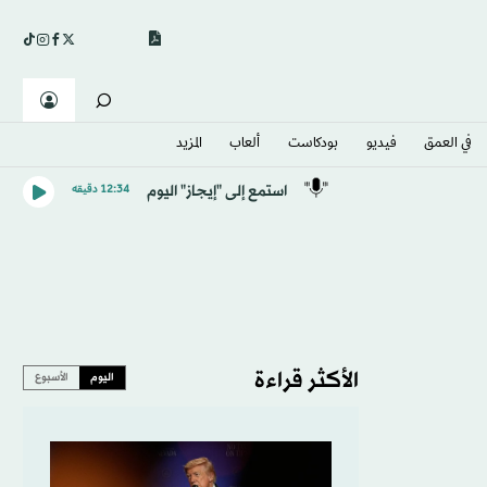
في العمق
فيديو
بودكاست
ألعاب
المزيد
استمع إلى "إيجاز" اليوم
12:34 دقيقه
الأكثر قراءة
اليوم
الأسبوع