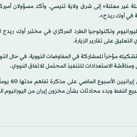
s
غير معلنة» إلى شرق ولاية تنيسي. وأكد مسؤولان أميرك
ة في أوك ريدج».
s
Volume
يورانيوم وتكنولوجيا الطرد المركزي في مختبر أوك ريدج ا
 التعليق على تقارير الزيارة.
 الأميركيان إن فريقاً من نحو 100 خبير تم تشكيله مؤخراً للمشاركة في المفاوضات النووية، في حال
ق ومناقشة الاستعدادات للتنفيذ المحتمل للاتفاق النووي.
ووفق «أكسيوس»، اتفق ويتكوف وكوشنر مع مفا
ببيع النفط وبدء محادثات بشأن مخزون إيران من اليورانيوم