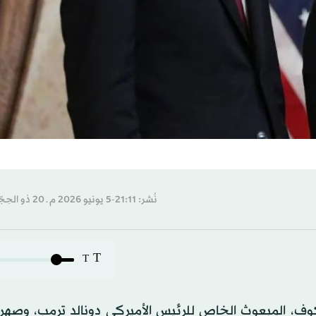
نُشر: 21:11-5 يونيو 2026 م ـ 20 ذو الحِجّة 1447 هـ
T
T
ف، ⁠المبعوث ​الخاص للرئيس الأميركي ⁠دونالد ترمب، وصهره