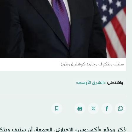
ستيف ‌ويتكوف ⁠و⁠جاريد ‌كوشنر (رويترز)
واشنطن:
«الشرق الأوسط»
ذكر موقع «أكسيوس» الإخباري، الجمعة، ‌أن ​ستيف ‌ويتكو