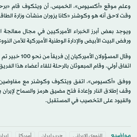
وعلم موقع «أكسيوس»، الخميس، أن ويتكوف قام «برحلة 
وقت لاحق أنه هو وكوشنر «كانا يزوران منشآت وزارة الطاق
ويوجد بعض أبرز الخبراء الأميركيين في مجال معالجة ال
ورفض البيت الأبيض والإدارة الوطنية الأميركية للأمن النووي
وقال المسؤولان
اتفاق أولي. وقام المبعوثان بالرحلة للقاء أعضاء هذا الفري
وقف إطلاق النار وإعادة فتح مضيق هرمز والسماح لإيران 
والقيود على التخصيب في المستقبل.
مواضيع
النووي الايراني
حرب إيران
أميركا
إيران