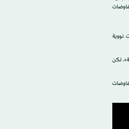
مفاوضات
 نووية
ة»، لكن
مفاوضات