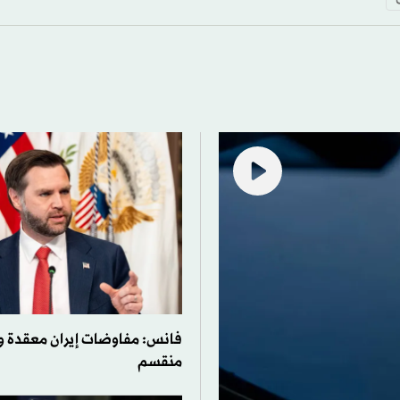
فانس: مفاوضات إيران معقدة و
منقسم