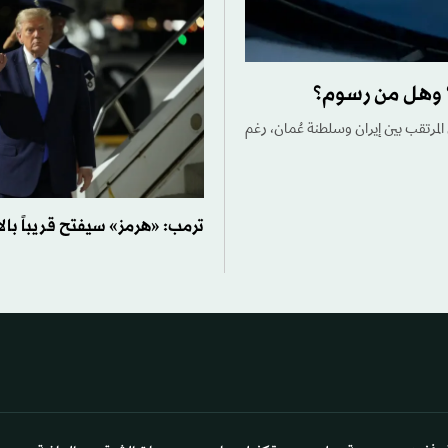
؟ وهل من رسوم؟
 المرتقب بين إيران وسلطنة عُمان، رغم
ترمب: «هرمز» سيفتح قريباً بالا