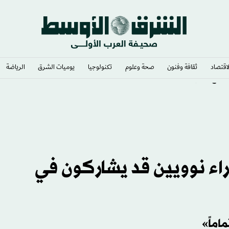
لاقتصاد
ثقافة وفنون
صحة وعلوم
تكنولوجيا
يوميات الشرق​
الرياضة
صراع اللقب
ء نوويين ⁠قد يشاركون في
اماً»