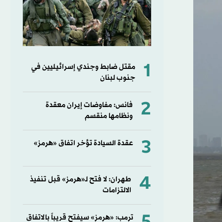
1
مقتل ضابط وجندي إسرائيليين في
جنوب لبنان
2
فانس: مفاوضات إيران معقدة
ونظامها منقسم
3
عقدة السيادة تؤخر اتفاق «هرمز»
4
طهران: لا فتح لـ«هرمز» قبل تنفيذ
الالتزامات
ترمب: «هرمز» سيفتح قريباً بالاتفاق