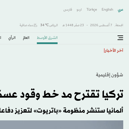
عربي
English
Türkçe
اردو
فارسى
الجمعة,
7 أغسطس 2026
-
23 صفَر 1448 هـ
الرياض
℃
34
سماء صافية
الشرق الأوسط​
العالم
الرأي
ا
إنفانتينو يرفض الاستقالة… من يملك القدرة على إسقاطه؟
آخر الأخبار
شؤون إقليمية
تركيا تقترح مد خط وقود عسكر
ألمانيا ستنشر منظومة «باتريوت» لتعزيز دفاعا