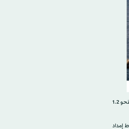
وذكرت تقارير صحافية، مؤخراً، أن تركيا اقترحت مدّ خط أنابيب للوقود المخصّص للاستخدام العسكري بتكلفة تقدر بنحو 1.2
 إمداد