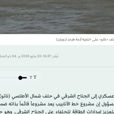
ف «ناتو» على خلفية أزمة هرمز (رويترز)
نُشر: 16:37-20 مايو 2026 م ـ 04 ذو الحِجّة 1447 هـ
T
T
سكري إلى الجناح الشرقي في حلف شمال الأطلسي (ناتو) 
ؤول إن مشروع خط الأنابيب يعد مشروعاً قائماً بذاته ضم
عزيز إمدادات الطاقة للحلفاء على الجناح الشرقي، وهو حال