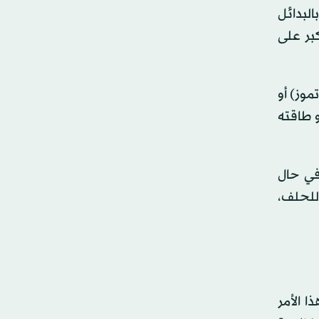
البدائل
كبر على
موز) أو
 طاقته
في حال
للحلف،
ا الأمر