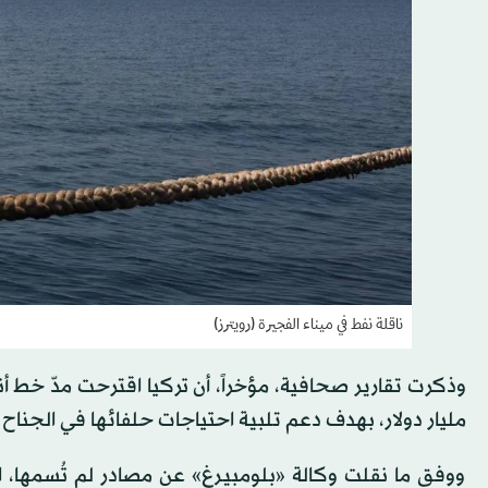
ناقلة نفط في ميناء الفجيرة (رويترز)
مليار دولار، بهدف دعم تلبية احتياجات حلفائها في الجناح ا
ووفق ما نقلت وكالة «بلومبيرغ» عن مصادر لم تُسمها،