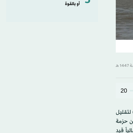
5
أو بالقوة
20
لتقليل
ن حزمة
ياً قيد