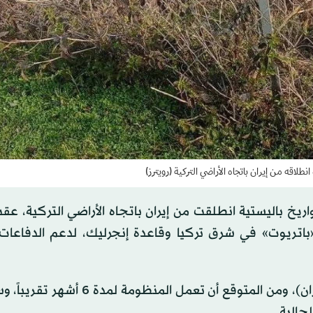
لاقه من إيران باتجاه الأراضي التركية (رويترز)
 دفاعات «الناتو» في شرق البحر المتوسط 3 صواريخ باليستية انطلقت من إيران باتجاه الأراضي التركية
«باتريوت» في شرق تركيا وقاعدة إنجرليك، لدعم الدفاعات 
وتابع أنه من المقرر إتمام عملية الاستبدال في يونيو (حزيران)، ومن المتوقع أن تعم
لحالية.