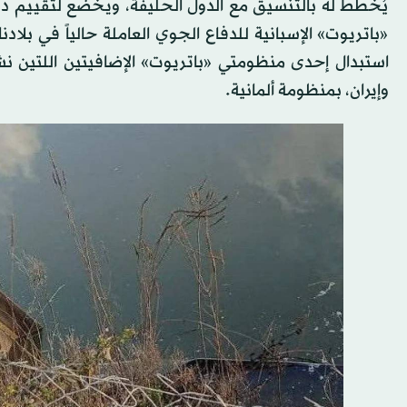
يُخطط له بالتنسيق مع الدول الحليفة، ويخضع لتقييم دو
«باتريوت» الإسبانية للدفاع الجوي العاملة حالياً في بل
استبدال إحدى منظومتي «باتريوت» الإضافيتين اللتين نشر
وإيران، بمنظومة ألمانية.