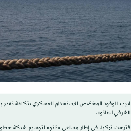
لشرقي لـ«ناتو».
 اقترحت تركيا، في إطار مساعي «ناتو» لتوسيع شبكة خطوط