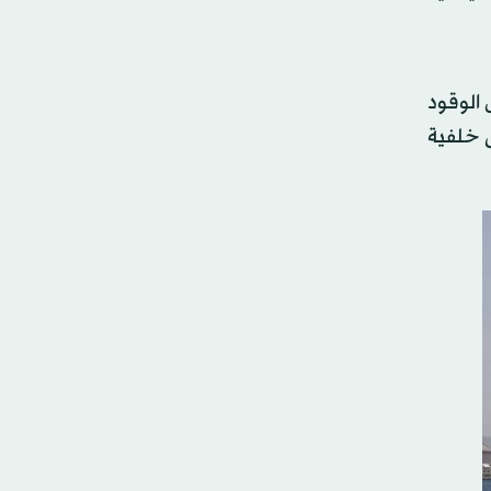
 الوقود
ى خلفية