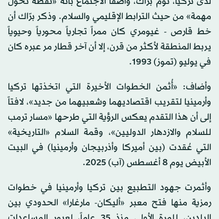
لدى تركيا، توم برّاك، واصفاً الاجتماع بأنه «نقطة تحول
مهمة» من حيث الترابط الإقليمي والسلام. وذكر برّاك أن
خط قارص - غيومري كان ممراً تجارياً محورياً وحيوياً
يربط المنطقة لأكثر من قرن، إلا أن آخر قطار مر عبره كان
في يوليو (تموز) 1993.
وأضاف: «أُثمن الخطوات الأخيرة التي اتخذتها تركيا
وأرمينيا لتقريب اقتصاديهما وشعبيهما من جديد»، لافتاً
إلى أن هذا التقدم يعكس الرؤية التي طرحها «مسار ترمب
للسلام والازدهار الدوليين»، وقمة السلام «التاريخية»
التي عُقدت (بين أميركا وأذربيجان وأرمينيا) في البيت
الأبيض يوم 8 أغسطس (آب) 2025.
وأثمرت جهود التطبيع بين تركيا وأرمينيا في خطوات
رمزية منها فتح معبر «أليكان- مارغارا» الحدودي بين
البلدين، للمرة الأولى منذ 35 عاماً، لعبور المساعدات