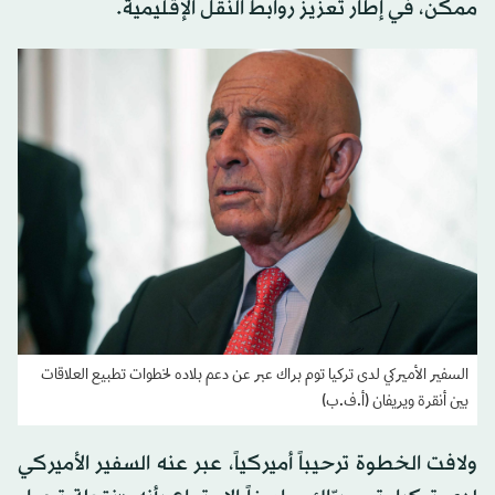
ممكن، في إطار تعزيز روابط النقل الإقليمية.
السفير الأميركي لدى تركيا توم براك عبر عن دعم بلاده لخطوات تطبيع العلاقات
بين أنقرة ويريفان (أ.ف.ب)
ولافت الخطوة ترحيباً أميركياً، عبر عنه السفير الأميركي