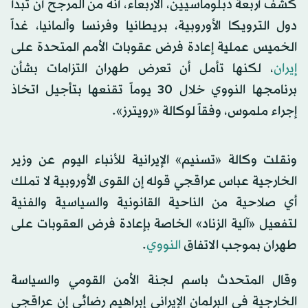
كشف أربعة دبلوماسيين، الأربعاء، أنه من المرجح أن تبدأ
دول الترويكا الأوروبية، بريطانيا وفرنسا وألمانيا، غداً
الخميس عملية إعادة فرض عقوبات الأمم المتحدة على
إيران
، لكنها تأمل أن تعرض طهران التزامات بشأن
برنامجها النووي خلال 30 يوماً تقنعها بتأجيل اتخاذ
إجراء ملموس، وفقاً لوكالة «رويترز».
ونقلت وكالة «تسنيم» الإيرانية للأنباء اليوم عن وزير
الخارجية عباس عراقجي قوله إن القوى الأوروبية لا تملك
أي صلاحية من الناحية القانونية والسياسية والفنية
لتفعيل «آلية الزناد» الخاصة بإعادة فرض العقوبات على
طهران بموجب الاتفاق
النووي
.
وقال المتحدث باسم لجنة الأمن القومي والسياسة
الخارجية في البرلمان الإيراني إبراهيم رضائي إن عراقجي